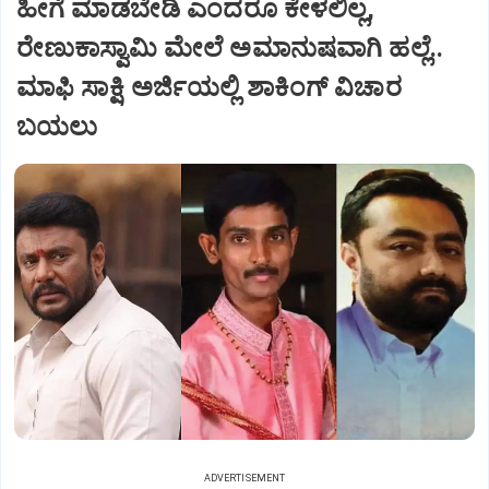
ಹೀಗೆ ಮಾಡಬೇಡಿ ಎಂದರೂ ಕೇಳಲಿಲ್ಲ,
ರೇಣುಕಾಸ್ವಾಮಿ ಮೇಲೆ ಅಮಾನುಷವಾಗಿ ಹಲ್ಲೆ..
ಮಾಫಿ ಸಾಕ್ಷಿ ಅರ್ಜಿಯಲ್ಲಿ ಶಾಕಿಂಗ್‌ ವಿಚಾರ
ಬಯಲು
ADVERTISEMENT