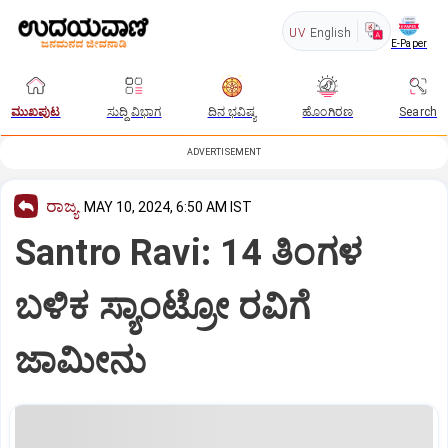
UV
English
E-Paper
ಮುಖಪುಟ
ಸುದ್ದಿ ವಿಭಾಗ
ದಿನ ಭವಿಷ್ಯ
ಹೊಂಗಿರಣ
Search
ADVERTISEMENT
ರಾಜ್ಯ
MAY 10, 2024, 6:50 AM IST
Santro Ravi: 14 ತಿಂಗಳ
ಬಳಿಕ ಸ್ಯಾಂಟ್ರೋ ರವಿಗೆ
ಜಾಮೀನು