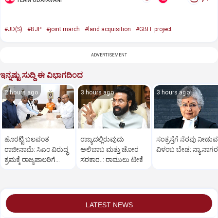
TEAM UDAYAVANI
#JD(S)
#BJP
#joint march
#land acquisition
#GBIT project
ADVERTISEMENT
ಇನ್ನಷ್ಟು ಸುದ್ದಿ ಈ ವಿಭಾಗದಿಂದ
2 hours ago
3 hours ago
3 hours ago
ಹೊರಟ್ಟಿ ಬಲವಂತ
ರಾಜ್ಯದಲ್ಲಿರುವುದು
ಸಂತ್ರಸ್ತೆಗೆ ನೆರವು ನೀಡುವಲ
ರಾಜೀನಾಮೆ: ಸಿಎಂ ವಿರುದ್ಧ
ಅಲಿಬಾಬ ಮತ್ತು ಚೋರ
ವಿಳಂಬ ಬೇಡ: ನ್ಯಾ.ನಾಗರತ
ಕ್ರಮಕ್ಕೆ ರಾಜ್ಯಪಾಲರಿಗೆ
ಸರಕಾರ..: ರಾಮುಲು ಟೀಕೆ
ಬಿಜೆಪಿ, ಜೆಡಿಎಸ್ ಮನವಿ
LATEST NEWS