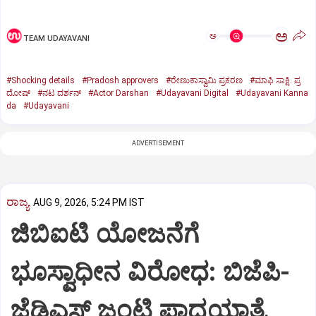
ಅ
ಅ
TEAM UDAYAVANI
#Shocking details
#Pradosh approvers
#ರೇಣುಕಾಸ್ವಾಮಿ ಪ್ರಕರಣ
#ಮಾಫಿ ಸಾಕ್ಷಿ. ಪ್ರ
ದೋಷ್‌
#ನಟ ದರ್ಶನ್‌
#Actor Darshan
#Udayavani Digital
#Udayavani Kanna
da
#Udayavani
ADVERTISEMENT
ರಾಜ್ಯ
AUG 9, 2026, 5:24 PM IST
ಜಿಬಿಐಟಿ ಯೋಜನೆಗೆ
ಭೂಸ್ವಾಧೀನ ವಿರೋಧ: ಬಿಜೆಪಿ-
ಜೆಡಿಎಸ್‌ ಜಂಟಿ ಪಾದಯಾತ್ರೆ