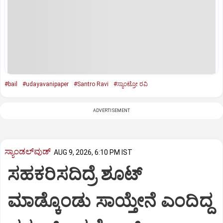
#bail
#udayavanipaper
#Santro Ravi
#ಸ್ಯಾಂಟ್ರೋ ರವಿ
ADVERTISEMENT
ಸ್ಯಾಂಡಲ್‌ವುಡ್‌
AUG 9, 2026, 6:10 PM IST
ಸಹಕರಿಸದಿದ್ರೆ ಶೂಟ್‌
ಮಾಡ್ಕೊಂಡು ಸಾಯ್ತೇನೆ ಎಂದಿದ್ದ