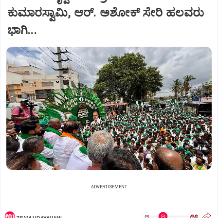
ಕುಮಾರಸ್ವಾಮಿ, ಆರ್‌. ಅಶೋಕ್ ಸೇರಿ ಹಲವರು
ಭಾಗಿ...
ADVERTISEMENT
ಅ
ಅ