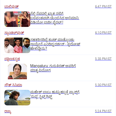
ಬಾಲಿವುಡ್‌
6:47 PM IST
ಸೆಲ್ಫಿ ನೆಪದಲ್ಲಿ ಖ್ಯಾತ ನಟಿಗೆ
ಬಲವಂತವಾಗಿ ಚುಂಬಿಸಿದ ಅಭಿಮಾನಿ:
ವಿಡಿಯೋ ಭಾರೀ ವೈರಲ್.!
ಸ್ಯಾಂಡಲ್‌ವುಡ್‌
6:10 PM IST
ಸಹಕರಿಸದಿದ್ರೆ ಶೂಟ್‌ ಮಾಡ್ಕೊಂಡು
ಸಾಯ್ತೇನೆ ಎಂದಿದ್ದ ದರ್ಶನ್‌ - ಪ್ರದೋಷ್‌
ಹೇಳಿದ್ದೇನು?
ದಕ್ಷಿಣಕನ್ನಡ
5:35 PM IST
Mangaluru: ಗುರುಕಿರಣ್ ಅವರಿಗೆ
ಮಾತೃ ವಿಯೋಗ
ಸೌತ್‌ ಸಿನಿಮಾ
5:30 PM IST
ಮಹೇಶ್‌ ಬಾಬು ಹುಟ್ಟುಹಬ್ಬಕ್ಕೆ ಫ್ಯಾನ್ಸ್‌ಗೆ
ʼರುದ್ರʼ ಸ್ಟಿಲ್ಸ್‌ ಗಿಫ್ಟ್
ರಾಜ್ಯ
5:24 PM IST