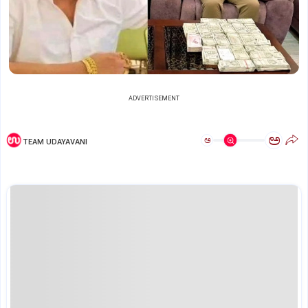
ADVERTISEMENT
ಅ
ಅ
TEAM UDAYAVANI