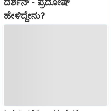
ದರ್ಶನ್‌ - ಪ್ರದೋಷ್‌
ಹೇಳಿದ್ದೇನು?