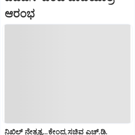
ಆರಂಭ
ನಿಖಿಲ್‌ ನೇತೃತ್ವ...ಕೇಂದ್ರ ಸಚಿವ ಎಚ್‌.ಡಿ.