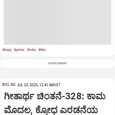
#Bajaj
#pulsar
#india
#bike
ADVERTISEMENT
BIG 40
JUL 23, 2025, 12:41 AM IST
ಗೀತಾರ್ಥ ಚಿಂತನೆ-328: ಕಾಮ
ಮೊದಲ, ಕ್ರೋಧ ಎರಡನೆಯ