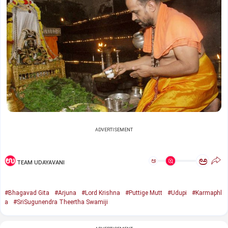
ADVERTISEMENT
ಅ
ಅ
TEAM UDAYAVANI
#Bhagavad Gita
#Arjuna
#Lord Krishna
#Puttige Mutt
#Udupi
#Karmaphl
a
#SriSugunendra Theertha Swamiji