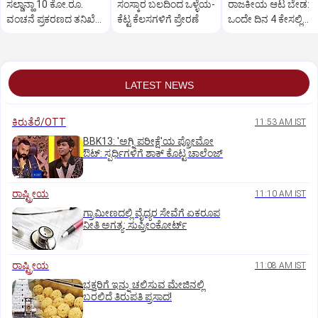
ಸಲ್ಡಾನ್ಹಾ 10 ಕೋ.ರೂ.
ಸಂಸ್ಕಾರ ಬಲದಿಂದ ಒಳ್ಳೆಯ-
ರಾಜಕೀಯ ಆಟ ಬೇಡ:
ವಂಚನೆ ಪ್ರಕರಣದ ತನಿಖೆ
ಕೆಟ್ಟ ಕೆಲಸಗಳಿಗೆ ಪ್ರೇರಣೆ
ಒಂದೇ ದಿನ 4 ಕೇಸಲ್ಲಿ
ಸಿಐಡಿಗೆ ವರ್ಗ
ಸುಪ್ರೀಂಕೋರ್ಟ್‌ ಅಭಿಮ
LATEST NEWS
ಕಿರುತೆರೆ/OTT
11:53 AM IST
BBK13: 'ಅಗ್ನಿ ಪರೀಕ್ಷೆ'ಯ ಪ್ರೋಮೋ
ಔಟ್: ಸ್ಪರ್ಧಿಗಳಿಗೆ ಶಾಕ್ ಕೊಟ್ಟ ಚಾಲೆಂಜ್
ರಾಷ್ಟ್ರೀಯ
11:10 AM IST
ಗ್ರಾಮೀಣದಲ್ಲಿ ವೈದ್ಯರ ಸೇವೆಗೆ ಏಕರೂಪ
ನೀತಿ ಅಗತ್ಯ: ಸುಪ್ರೀಂಕೋರ್ಟ್‌
ರಾಷ್ಟ್ರೀಯ
11:08 AM IST
ಭಕ್ತರಿಗೆ ಇನ್ನು ಚಲಿಸುವ ಮೇಜಿನಲ್ಲಿ
ಬರಲಿದೆ ತಿರುಪತಿ ಪ್ರಸಾದ!