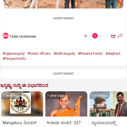
ADVERTISEMENT
ಅ
ಅ
TEAM UDAYAVANI
#Uppinangady
#forest officers
#Belthangady
#Reserve Forest
#elephant
#Periyashanthi
ADVERTISEMENT
ಇನ್ನಷ್ಟು ಸುದ್ದಿ ಈ ವಿಭಾಗದಿಂದ
1 year ago
1 year ago
1 year ago
Mangaluru: ರೋಶನ್‌
ಗೀತಾರ್ಥ ಚಿಂತನೆ- 327:
ನ್ಯಾಯಾಲಯದಲ್ಲಿ