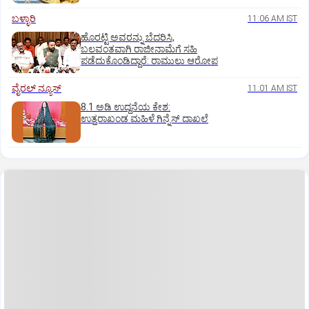
ಬಳ್ಳಾರಿ
11:06 AM IST
ಹೊರಟ್ಟಿ ಅವರನ್ನು ಬೆದರಿಸಿ,
ಬಲವಂತವಾಗಿ ರಾಜೀನಾಮೆಗೆ ಸಹಿ
ಪಡೆದುಕೊಂಡಿದ್ದಾರೆ: ರಾಮುಲು ಆರೋಪ
ವೈರಲ್ ನ್ಯೂಸ್
11:01 AM IST
8.1 ಅಡಿ ಉದ್ದನೆಯ ಕೇಶ:
ಉತ್ತರಾಖಂಡ ಮಹಿಳೆ ಗಿನ್ನೆಸ್‌ ದಾಖಲೆ