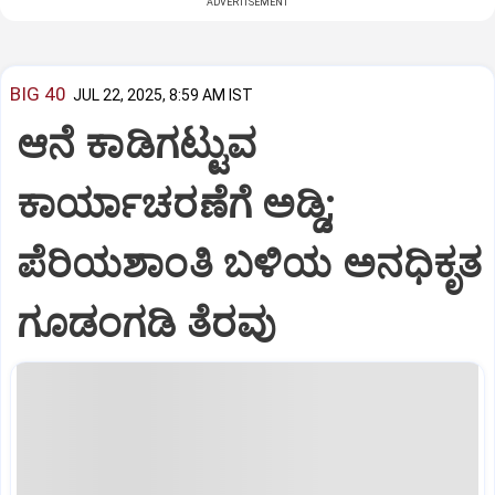
ADVERTISEMENT
BIG 40
JUL 22, 2025, 8:59 AM IST
ಆನೆ ಕಾಡಿಗಟ್ಟುವ
ಕಾರ್ಯಾಚರಣೆಗೆ ಅಡ್ಡಿ;
ಪೆರಿಯಶಾಂತಿ ಬಳಿಯ ಅನಧಿಕೃತ
ಗೂಡಂಗಡಿ ತೆರವು