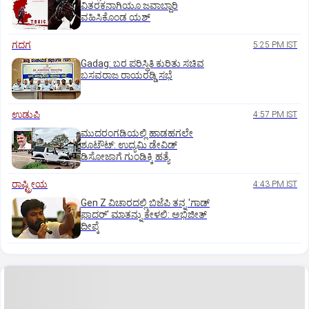
ವಿತರಕನಾಗಿಯೂ ಜವಾಬ್ದಾರಿ
ವಹಿಸಿಕೊಂಡ ಯಶ್
ಗದಗ
5:25 PM IST
Gadag: ಬರ ಪರಿಸ್ಥಿತಿ ಕುರಿತು ಸಚಿವ
ಬಸವರಾಜ ರಾಯರಡ್ಡಿ ಸಭೆ
ಉಡುಪಿ
4:57 PM IST
ಮುದರಂಗಡಿಯಲ್ಲಿ ಹಾಡಹಗಲೇ
ಶೂಟೌಟ್:‌ ಉದ್ಯಮಿ ಡೇವಿಡ್‌
ಡಿಸೋಜಾಗೆ ಗುಂಡಿಕ್ಕಿ ಹತ್ಯೆ
ರಾಷ್ಟ್ರೀಯ
4:43 PM IST
Gen Z ವಿಚಾರದಲ್ಲಿ ಬಿಜೆಪಿ ತನ್ನ 'ಗಾಡ್
ಫಾದರ್' ಮಾತನ್ನು ಕೇಳಲಿ: ಅಭಿಜೀತ್
ದೀಪ್ಕೆ