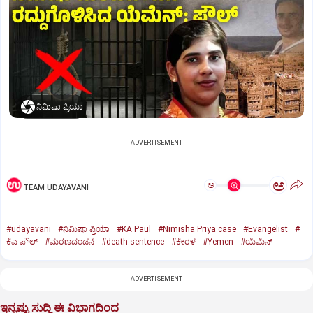
ನಿಮಿಷಾ ಪ್ರಿಯಾ
ADVERTISEMENT
ಅ
ಅ
TEAM UDAYAVANI
#udayavani
#ನಿಮಿಷಾ ಪ್ರಿಯಾ
#KA Paul
#Nimisha Priya case
#Evangelist
#
ಕೆಎ ಪೌಲ್
#ಮರಣದಂಡನೆ
#death sentence
#ಕೇರಳ
#Yemen
#ಯೆಮೆನ್‌
ADVERTISEMENT
ಇನ್ನಷ್ಟು ಸುದ್ದಿ ಈ ವಿಭಾಗದಿಂದ