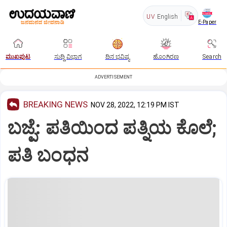
UV
English
E-Paper
ಮುಖಪುಟ
ಸುದ್ದಿ ವಿಭಾಗ
ದಿನ ಭವಿಷ್ಯ
ಹೊಂಗಿರಣ
Search
ADVERTISEMENT
BREAKING NEWS
NOV 28, 2022, 12:19 PM IST
ಬಜ್ಪೆ: ಪತಿಯಿಂದ ಪತ್ನಿಯ ಕೊಲೆ;
ಪತಿ ಬಂಧನ