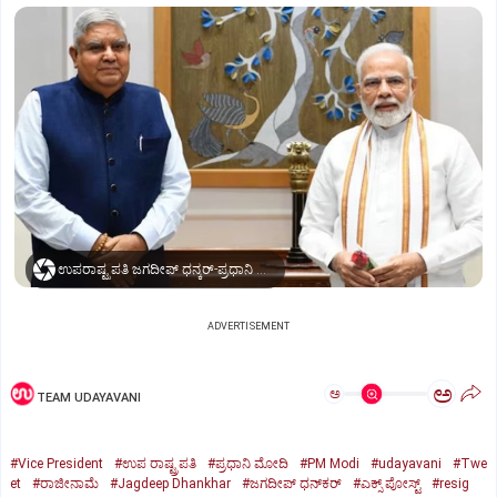
ಉಪರಾಷ್ಟ್ರಪತಿ ಜಗದೀಪ್‌ ಧನ್ಕರ್-ಪ್ರಧಾನಿ ಮೋದಿ
ADVERTISEMENT
ಅ
ಅ
TEAM UDAYAVANI
#Vice President
#ಉಪ ರಾಷ್ಟ್ರಪತಿ
#ಪ್ರಧಾನಿ ಮೋದಿ
#PM Modi
#udayavani
#Twe
et
#ರಾಜೀನಾಮೆ
#Jagdeep Dhankhar
#ಜಗದೀಪ್‌ ಧನ್‌ಕರ್‌
#ಎಕ್ಸ್‌ ಪೋಸ್ಟ್
#resig