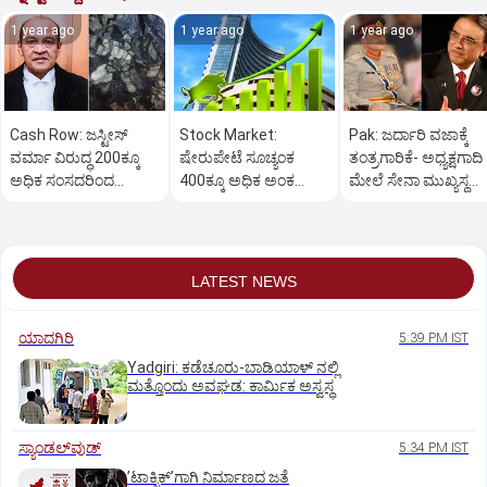
1 year ago
1 year ago
1 year ago
Cash Row: ಜಸ್ಟೀಸ್‌
Stock Market:
Pak: ಜರ್ದಾರಿ ವಜಾಕ್ಕೆ
ವರ್ಮಾ ವಿರುದ್ಧ 200ಕ್ಕೂ
ಷೇರುಪೇಟೆ ಸೂಚ್ಯಂಕ
ತಂತ್ರಗಾರಿಕೆ- ಅಧ್ಯಕ್ಷಗಾದಿ
ಅಧಿಕ ಸಂಸದರಿಂದ
400ಕ್ಕೂ ಅಧಿಕ ಅಂಕ
ಮೇಲೆ ಸೇನಾ ಮುಖ್ಯಸ್ಥ
ಮಹಾಭಿಯೋಗಕ್ಕೆ
ಜಿಗಿತ-ದಿನಾಂತ್ಯದ
ಮುನೀರ್ ಚಿತ್ತ!
ಕೋರಿಕೆ…
ವಹಿವಾಟು ಅಂತ್ಯ
LATEST NEWS
ಯಾದಗಿರಿ
5:39 PM IST
Yadgiri: ಕಡೆಚೂರು-ಬಾಡಿಯಾಳ್ ನಲ್ಲಿ
ಮತ್ತೊಂದು ಅವಘಡ: ಕಾರ್ಮಿಕ ಅಸ್ವಸ್ಥ
ಸ್ಯಾಂಡಲ್‌ವುಡ್‌
5:34 PM IST
ʼಟಾಕ್ಸಿಕ್‌ʼಗಾಗಿ ನಿರ್ಮಾಣದ ಜತೆ