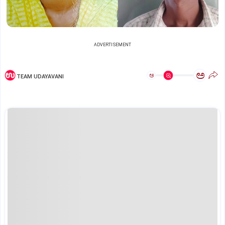
ADVERTISEMENT
ಅ
ಅ
TEAM UDAYAVANI