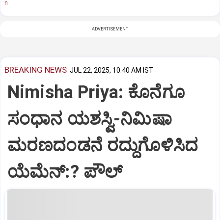
n
ADVERTISEMENT
BREAKING NEWS
JUL 22, 2025, 10:40 AM IST
Nimisha Priya: ಕೊನೆಗೂ
ಸಂಧಾನ ಯಶಸ್ವಿ-ನಿಮಿಷಾ
ಮರಣದಂಡನೆ ರದ್ದುಗೊಳಿಸಿದ
ಯೆಮೆನ್:? ಪೌಲ್