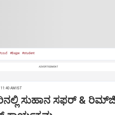
#ಬಜಪೆ
#Bajpe
#student
ADVERTISEMENT
 11:40 AM IST
ಲ್ಲಿ ಸುಹಾನ ಸಫರ್ & ರಿಮ್‌