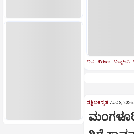
#ವಿಷ
#Poison
#ವಿದ್ಯಾರ್ಥಿನಿ
ದಕ್ಷಿಣಕನ್ನಡ
AUG 8, 2026,
ಮಂಗಳೂರಿನ