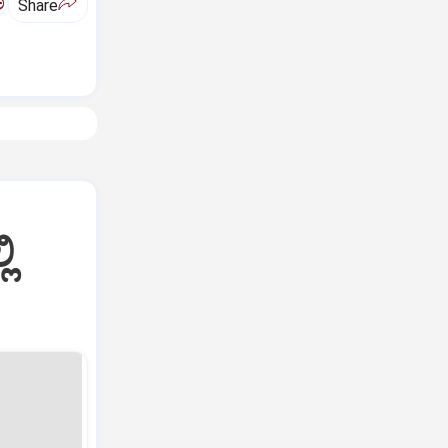
ಅ
Share
ಿ