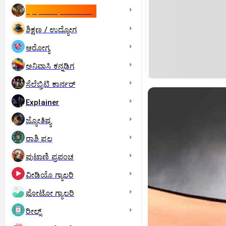
ಇಸ್ರೇಲ್- ಇರಾನ್‌ ಯುದ್ಧ
ಶಿಕ್ಷಣ / ಉದ್ಯೋಗ
ಆರೋಗ್ಯ
ಅನಿವಾಸಿ ಕನ್ನಡಿಗ
ಸೆಲೆಬ್ರಿಟಿ ಕಾರ್ನರ್‌
Explainer
ಜ್ಯೋತಿಷ್ಯ
ರಾಶಿ ಫಲ
ಪುಟಾಣಿ ಪ್ರಪಂಚ
ವೀಡಿಯೊ ಗ್ಯಾಲರಿ
ಫೋಟೋ ಗ್ಯಾಲರಿ
ರೀಲ್ಸ್