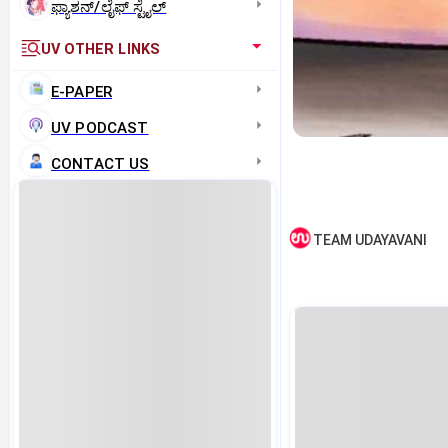
ಫ್ಯಾಶನ್/ಲೈಫ್‌ ಸ್ಟೈಲ್
UV OTHER LINKS
E-PAPER
UV PODCAST
CONTACT US
TEAM UDAYAVANI