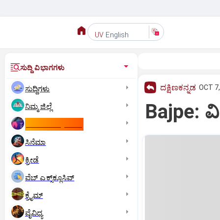
English
UV
ಸುದ್ದಿ ವಿಭಾಗಗಳು
ದಕ್ಷಿಣಕನ್ನಡ
OCT 7,
ಸುದ್ದಿಗಳು
Bajpe: ವಿ
ನಿಮ್ಮ ಜಿಲ್ಲೆ
ಕಾಮನ್‌ ವೆಲ್ತ್‌ ಗೇಮ್ಸ್‌
ಸಿನೆಮಾ
ಕ್ರೀಡೆ
ವೆಬ್ ಎಕ್ಸ್‌ಕ್ಲೂಸಿವ್
ಕ್ರೈಮ್
ವೈವಿಧ್ಯ