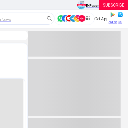
SUBSCRIBE
E-Paper
Get App
h News
Android
iOS