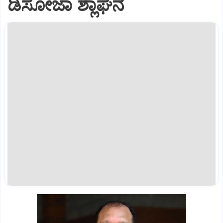
ಡಿಸೋಜಾ ಶ್ಲಾಘನೆ