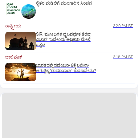
ರೈತರ ಮಡಿಲಿಗೆ ಮುಂಗಾರಿನ ಸಿಂಚನ
ರಾಷ್ಟ್ರೀಯ
3:20 PM IST
SIR, ಮಸೀದಿಗಳ ಧ್ವನಿವರ್ಧಕ ತೆರವು
ವಿಚಾರ: ಸುವೇಂದು ಅಧಿಕಾರಿ ಮೇಲೆ
ಒತ್ತಡ
ಬಾಲಿವುಡ್‌
3:18 PM IST
ಭಾರತದಲ್ಲಿ ನವೆಂಬರ್‌ 6ಕ್ಕೆ ರಿಲೀಸ್‌
ಆಗುತ್ತಿಲ್ಲ ʼರಾಮಾಯಣʼ: ಕಾರಣವೇನು?