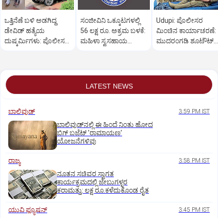
ಒತ್ತಿನೆಣೆ ಬಳಿ ಅಡಗಿದ್ದ
ಸಂಜೀವಿನಿ ಒಕ್ಕೂಟಗಳಲ್ಲಿ
Udupi: ಪೊಲೀಸರ
ಡೇವಿಡ್‌ ಹತ್ಯೆಯ
56 ಲಕ್ಷ ರೂ. ಅಕ್ರಮ ಬಳಕೆ:
ಮಿಂಚಿನ ಕಾರ್ಯಾಚರಣೆ:
ದುಷ್ಕರ್ಮಿಗಳು: ಪೊಲೀಸರ
ಮಹಿಳಾ ಸ್ವಸಹಾಯ
ಮುದರಂಗಡಿ ಶೂಟೌಟ್‌
ಕಾರ್ಯಾಚರಣೆ ಹೇಗಿತ್ತು?
ಸಂಘಗಳು ಕಂಗಾಲು
ಆರೋಪಿಯ ಬಂಧನ
LATEST NEWS
ಬಾಲಿವುಡ್‌
3:59 PM IST
ಬಾಲಿವುಡ್‌ನಲ್ಲಿ ಈ ಹಿಂದೆ ನಿಂತು ಹೋದ
ಬಿಗ್‌ ಬಜೆಟ್ ʼರಾಮಾಯಣʼ‌
ಯೋಜನೆಗಳಿವು
ರಾಜ್ಯ
3:58 PM IST
ನೂತನ ಸಚಿವರ ಸ್ವಾಗತ
ಕಾರ್ಯಕ್ರಮದಲ್ಲಿ ಜೇಬುಗಳ್ಳರ
ಕರಾಮತ್ತು: ಲಕ್ಷ ರೂ.ಕಳೆದುಕೊಂಡ ರೈತ
ಯುವಿ ಫ್ಯೂಷನ್
3:45 PM IST