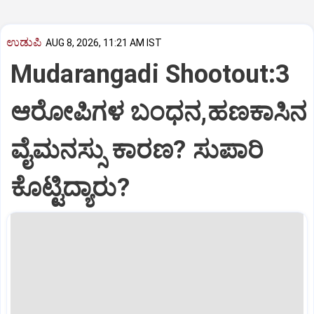
ಉಡುಪಿ
AUG 8, 2026, 11:21 AM IST
Mudarangadi Shootout:‌3
ಆರೋಪಿಗಳ ಬಂಧನ,ಹಣಕಾಸಿನ
ವೈಮನಸ್ಸು ಕಾರಣ? ಸುಪಾರಿ
ಕೊಟ್ಟಿದ್ಯಾರು?