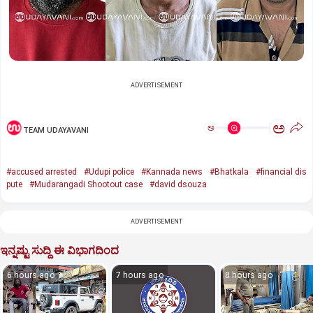
ADVERTISEMENT
ಅ
ಅ
TEAM UDAYAVANI
#accused arrested
#Udupi police
#Kannada news
#Bhatkala
#financial dis
pute
#Mudarangadi Shootout case
#david dsouza
ADVERTISEMENT
ಇನ್ನಷ್ಟು ಸುದ್ದಿ ಈ ವಿಭಾಗದಿಂದ
6 hours ago
7 hours ago
8 hours ago