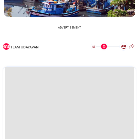
ADVERTISEMENT
ಅ
ಅ
TEAM UDAYAVANI