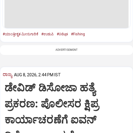
#ಯಾಂತ್ರೀಕೃತ ಮೀನುಗಾರಿಕೆ
#ಉಡುಪಿ
#Udupi
#Fishing
ADVERTISEMENT
ರಾಜ್ಯ
AUG 8, 2026, 2:44 PM IST
ಡೇವಿಡ್ ಡಿಸೋಜಾ ಹತ್ಯೆ
ಪ್ರಕರಣ: ಪೊಲೀಸರ ಕ್ಷಿಪ್ರ
ಕಾರ್ಯಾಚರಣೆಗೆ ಐವನ್