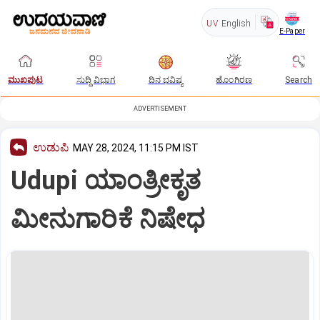
UV
English
E-Paper
ಮುಖಪುಟ
ಸುದ್ದಿ ವಿಭಾಗ
ದಿನ ಭವಿಷ್ಯ
ಹೊಂಗಿರಣ
Search
ADVERTISEMENT
ಉಡುಪಿ
MAY 28, 2024, 11:15 PM IST
Udupi ಯಾಂತ್ರೀಕೃತ
ಮೀನುಗಾರಿಕೆ ನಿಷೇಧ