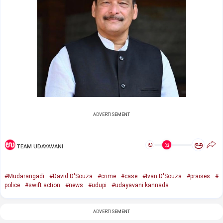
ADVERTISEMENT
ಅ
ಅ
TEAM UDAYAVANI
#Mudarangadi
#David D'Souza
#crime
#case
#Ivan D'Souza
#praises
#
police
#swift action
#news
#udupi
#udayavani kannada
ADVERTISEMENT