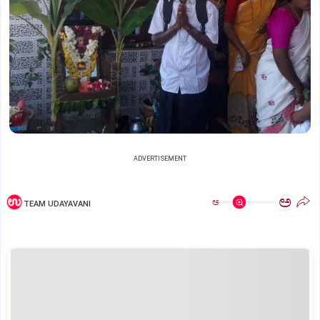
ADVERTISEMENT
ಅ
ಅ
TEAM UDAYAVANI