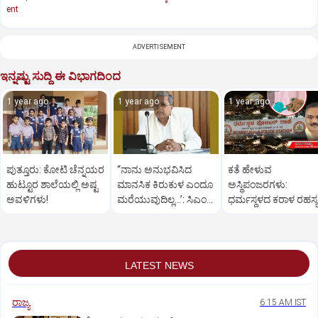
ent
ADVERTISEMENT
ಇನ್ನಷ್ಟು ಸುದ್ದಿ ಈ ವಿಭಾಗದಿಂದ
1 year ago
1 year ago
1 year ago
ಪುತ್ತೂರು: ಕೋಟಿ ಚೆನ್ನಯರ
“ನಾನು ಅನುಭವಿಸಿದ
ಕತೆ ಹೇಳುವ
ಹುಟ್ಟೂರ ಶಾಲೆಯಲ್ಲಿ ಅಷ್ಟ
ಮಾನಸಿಕ ಕಿರುಕುಳ ಎಂದೂ
ಅಸ್ಥಿಪಂಜರಗಳು:
ಅವಳಿಗಳು!
ಮರೆಯುವುದಿಲ್ಲ…’: ಸಿಎಂ
ಧರ್ಮಸ್ಥಳದ‌ ಕರಾಳ ರಹಸ್ಯ
ಸಿದ್ದರಾಮಯ್ಯ
ತೆರೆದಿಡಲಿದೆಯೇ ಡಿಎನ್
ಪರೀಕ್ಷೆ?
LATEST NEWS
ರಾಜ್ಯ
6:15 AM IST