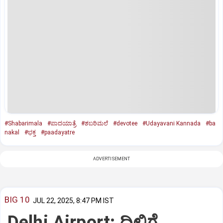
#Shabarimala
#ಪಾದಯಾತ್ರೆ
#ಶಬರಿಮಲೆ
#devotee
#Udayavani Kannada
#ba
nakal
#ಭಕ್ತ
#paadayatre
ADVERTISEMENT
BIG 10
JUL 22, 2025, 8:47 PM IST
Delhi Airport: ದಿಲ್ಲಿಗೆ