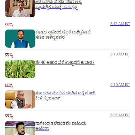
ಜೆಡಿಎಸ್‌ದು ಬಿಡದಿ ನಡಿಗೆ ಅಲ್ಲ,
ಪ್ರಾಯಶ್ಚಿತ ಯಾತ್ರೆ: ಬಾಲಕೃಷ್ಣ
ರಾಜ್ಯ
6:12 AM IST
ಕೂಡಲ ಸ್ವಾಮೀಜಿ ಚಿಲ್ಲರೆ ಬುದ್ಧಿ ಬಿಡಲಿ:
ಸಚಿವ ಕಾಶಪ್ಪನವರ
ರಾಜ್ಯ
6:10 AM IST
ಶೇ.40 ಆಹಾರ ಬೆಳೆ ಉತ್ಪಾದನೆ ಕುಂಠಿತ?
ರಾಜ್ಯ
6:10 AM IST
ಸೋದರನ ಮೇಲಿನ ದೂರಿನ ಬಗ್ಗೆ ಜೋಶಿ
ಕೇಳಿ: ಪ್ರಿಯಾಂಕ್‌
ರಾಜ್ಯ
6:05 AM IST
ನಾಗೇಂದ್ರ ತಲೆದಂಡವೇ ಬಿಜೆಪಿಯ
ಅಜೆಂಡಾ