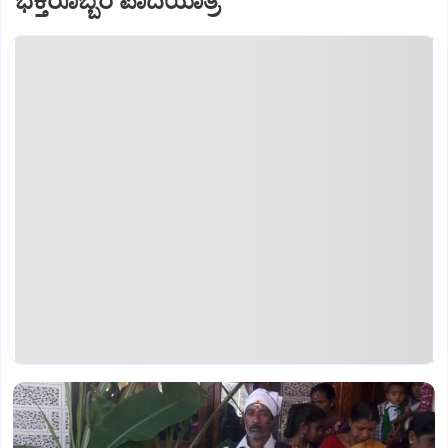
ಭಕ್ತರೊಬ್ಬರ ಪಾದಯಾತ್ರೆ