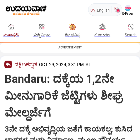
UV
English
E-Paper
ಮುಖಪುಟ
ಸುದ್ದಿ ವಿಭಾಗ
ದಿನ ಭವಿಷ್ಯ
ಹೊಂಗಿರಣ
Search
ADVERTISEMENT
ದಕ್ಷಿಣಕನ್ನಡ
OCT 29, 2024, 3:31 PM IST
Bandaru: ದಕ್ಕೆಯ 1,2ನೇ
ಮೀನುಗಾರಿಕೆ ಜೆಟ್ಟಿಗಳು ಶೀಘ್ರ
ಮೇಲ್ದರ್ಜೆಗೆ
3ನೇ ದಕ್ಕೆ ಅಭಿವೃದ್ಧಿಯ ಜತೆಗೆ ಕಾಯಕಲ್ಪ; ಕುಸಿದ