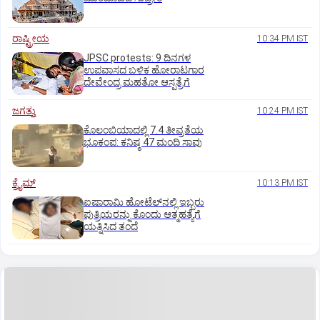
ರಾಷ್ಟ್ರೀಯ
10:34 PM IST
JPSC protests: 9 ದಿನಗಳ
ಉಪವಾಸದ ಬಳಿಕ ಹೋರಾಟಗಾರ
ದೇವೇಂದ್ರ ಮಹತೋ ಆಸ್ಪತ್ರೆಗೆ
ಜಗತ್ತು
10:24 PM IST
ಕೊಲಂಬಿಯಾದಲ್ಲಿ 7.4 ತೀವ್ರತೆಯ
ಭೂಕಂಪ: ಕನಿಷ್ಠ 47 ಮಂದಿ ಸಾವು
ಕ್ರೈಮ್
10:13 PM IST
ಐಷಾರಾಮಿ ಹೋಟೆಲ್‌ನಲ್ಲಿ ಇಬ್ಬರು
ಪುತ್ರಿಯರನ್ನು ಕೊಂದು ಆತ್ಮಹತ್ಯೆಗೆ
ಯತ್ನಿಸಿದ ತಂದೆ