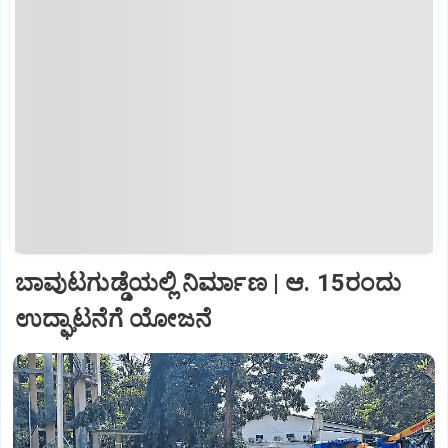
ಬಾವುಟಗುಡ್ಡೆಯಲ್ಲಿ ನಿರ್ಮಾಣ | ಆ. 15ರಂದು
ಉದ್ಘಾಟನೆಗೆ ಯೋಜನೆ