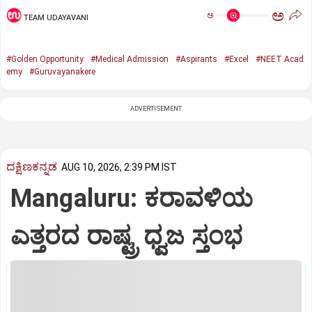
ಅ
ಅ
TEAM UDAYAVANI
#Golden Opportunity
#Medical Admission
#Aspirants
#Excel
#NEET Acad
emy
#Guruvayanakere
ADVERTISEMENT
ದಕ್ಷಿಣಕನ್ನಡ
AUG 10, 2026, 2:39 PM IST
Mangaluru: ಕರಾವಳಿಯ
ಎತ್ತರದ ರಾಷ್ಟ್ರ ಧ್ವಜ ಸ್ತಂಭ