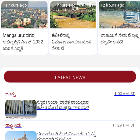
11 hours ago
11 hours ago
12 hours ago
Mangaluru: ನಗರ
ಕಟೀಲಿನಲ್ಲಿ
ಬಾಣೂರಿಗೆ ಸೇತುವೆ ಇಲ್ಲ
ಅಭಿವೃದ್ಧಿಗೆ ವಿಷನ್‌-2032
ನಿರ್ಮಾಣವಾಗಲಿದೆ ಹೊಸ
ಹಗ್ಗವೇ ಆಸರೆ!
ಜಾರಿಗೆ ಸಿದ್ಧತೆ
ಸೇತುವೆ
LATEST NEWS
ಜಗತ್ತು
1:00 AM IST
ಸ್ಲೊವೇನಿಯಾ: ಭಾರತ ರಾಯಭಾರ
ಕಚೇರಿ ಮೇಲೆ ದುಷ್ಕರ್ಮಿಗಳ ದಾಳಿ
ರಾಷ್ಟ್ರೀಯ
11:29 PM IST
ಚಂದಾಚೋರಿ ಕೇಸ್‌ ವಿಚಾರಣೆ ಆ.17ಕ್ಕೆ
ಮುಂದೂಡಿದ ಸುಪ್ರೀಂ