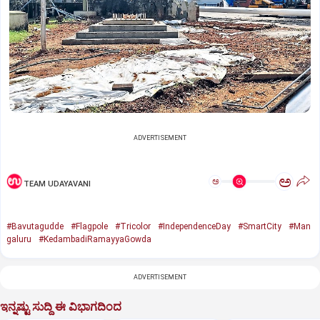
ADVERTISEMENT
ಅ
ಅ
TEAM UDAYAVANI
#Bavutagudde
#Flagpole
#Tricolor
#IndependenceDay
#SmartCity
#Man
galuru
#KedambadiRamayyaGowda
ADVERTISEMENT
ಇನ್ನಷ್ಟು ಸುದ್ದಿ ಈ ವಿಭಾಗದಿಂದ