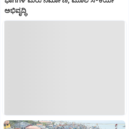
ಭಾಗಗಳ ಮರು ನಿರ್ಮಾಣ, ಮೂಲ ಸೌಕರ್ಯ
ಅಭಿವೃದ್ಧಿ