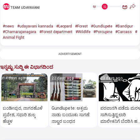
ಅ
ಅ
TEAM UDAYAVANI
#news
#udayavani kannada
#Leopard
#Forest
#Gundlupete
#Bandipur
#Chamarajanagara
#Forest department
#Wildlife
#Porcupine
#Carcass
#
Animal Fight
ADVERTISEMENT
ಇನ್ನಷ್ಟು ಸುದ್ದಿ ಈ ವಿಭಾಗದಿಂದ
14 days ago
22 days ago
23 days ago
ಬಂಡೀಪುರ, ನಾಗರಹೊಳೆ
Gundlupete: ಅಕ್ರಮ
ಪರವಾನಗಿ ಪಡೆದು ಮರಳ
ಪ್ರವೇಶ, ಸಫಾರಿ ಶುಲ್ಕ
ನಾಡು ಬಂದೂಕು ಸಾಗಣೆ:
ಸಾಗಿಸುತ್ತಿದ್ದ ಲಾರಿ
ಹೆಚ್ಚಳ
ನಾಲ್ವರ ಬಂಧನ
ಮಾಲೀಕನಿಗೆ ಬೆದರಿಸಿ ಹ
ವಸೂಲಿ; ಮೂವರು ಅರೆಸ್ಟ