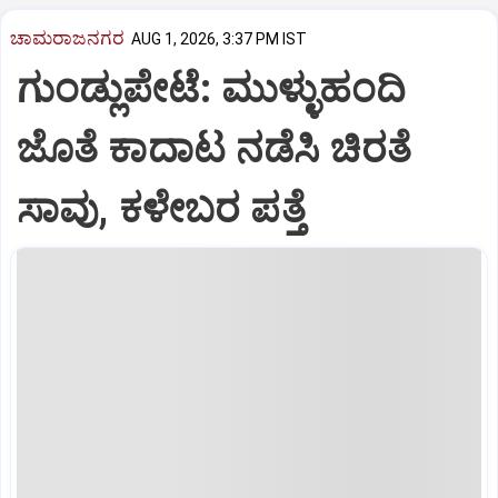
ಚಾಮರಾಜನಗರ
AUG 1, 2026, 3:37 PM IST
ಗುಂಡ್ಲುಪೇಟೆ: ಮುಳ್ಳುಹಂದಿ
ಜೊತೆ ಕಾದಾಟ ನಡೆಸಿ ಚಿರತೆ
ಸಾವು, ಕಳೇಬರ ಪತ್ತೆ