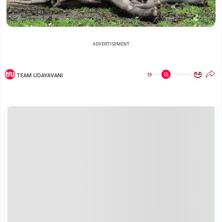
ADVERTISEMENT
ಅ
ಅ
TEAM UDAYAVANI