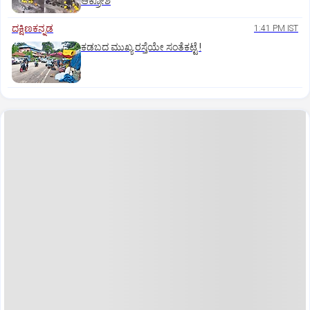
ಆಕ್ರೋಶ
ದಕ್ಷಿಣಕನ್ನಡ
1:41 PM IST
ಕಡಬದ ಮುಖ್ಯ ರಸ್ತೆಯೇ ಸಂತೆಕಟ್ಟೆ !