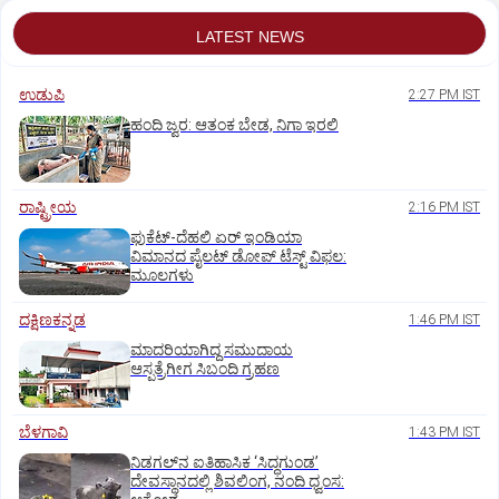
LATEST NEWS
ಉಡುಪಿ
2:27 PM IST
ಹಂದಿ ಜ್ವರ: ಆತಂಕ ಬೇಡ, ನಿಗಾ ಇರಲಿ
ರಾಷ್ಟ್ರೀಯ
2:16 PM IST
ಫುಕೆಟ್‌-ದೆಹಲಿ ಏರ್‌ ಇಂಡಿಯಾ
ವಿಮಾನದ ಪೈಲಟ್‌ ಡೋಪ್‌ ಟೆಸ್ಟ್‌ ವಿಫಲ:
ಮೂಲಗಳು
ದಕ್ಷಿಣಕನ್ನಡ
1:46 PM IST
ಮಾದರಿಯಾಗಿದ್ದ ಸಮುದಾಯ
ಆಸ್ಪತ್ರೆಗೀಗ ಸಿಬಂದಿ ಗ್ರಹಣ
ಬೆಳಗಾವಿ
1:43 PM IST
ನಿಡಗಲ್‌ನ ಐತಿಹಾಸಿಕ ‘ಸಿದ್ಧಗುಂಡ’
ದೇವಸ್ಥಾನದಲ್ಲಿ ಶಿವಲಿಂಗ, ನಂದಿ ಧ್ವಂಸ: