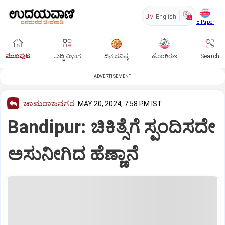
UV
English
E-Paper
ಮುಖಪುಟ
ಸುದ್ದಿ ವಿಭಾಗ
ದಿನ ಭವಿಷ್ಯ
ಹೊಂಗಿರಣ
Search
ADVERTISEMENT
ಚಾಮರಾಜನಗರ
MAY 20, 2024, 7:58 PM IST
Bandipur: ಚಿಕಿತ್ಸೆಗೆ ಸ್ಪಂದಿಸದೇ
ಅಸುನೀಗಿದ ಹೆಣ್ಣಾನೆ