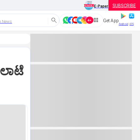
SUBSCRIBE
E-Paper
Get App
h News
Android
iOS
ಗಲಾಟೆ