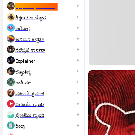
ಇಸ್ರೇಲ್- ಇರಾನ್‌ ಯುದ್ಧ
ಶಿಕ್ಷಣ / ಉದ್ಯೋಗ
ಆರೋಗ್ಯ
ಅನಿವಾಸಿ ಕನ್ನಡಿಗ
ಸೆಲೆಬ್ರಿಟಿ ಕಾರ್ನರ್‌
Explainer
ಜ್ಯೋತಿಷ್ಯ
ರಾಶಿ ಫಲ
ಪುಟಾಣಿ ಪ್ರಪಂಚ
ವೀಡಿಯೊ ಗ್ಯಾಲರಿ
ಫೋಟೋ ಗ್ಯಾಲರಿ
ರೀಲ್ಸ್