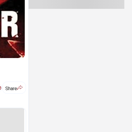
ಅ
Share