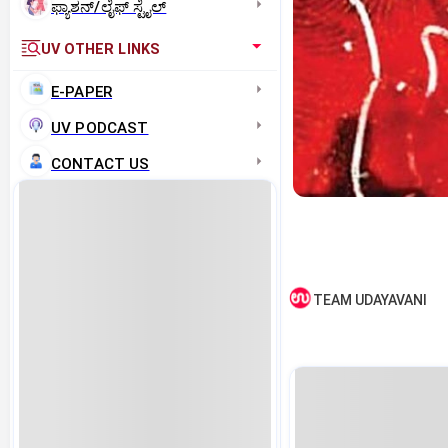
ಫ್ಯಾಶನ್/ಲೈಫ್‌ ಸ್ಟೈಲ್
UV OTHER LINKS
E-PAPER
UV PODCAST
CONTACT US
TEAM UDAYAVANI