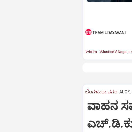
TEAM UDAYAVANI
#victim
#Justice V Nagarat
ಬೆಂಗಳೂರು ನಗರ
AUG 9,
ವಾಹನ ಸವಾ
ಎಚ್‌.ಡಿ.