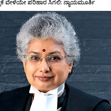
್ಲಿಕೆ ವೇಳೆಯೇ ಪರಿಹಾರ ಸಿಗಲಿ: ನ್ಯಾಯಮೂರ್ತಿ