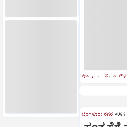
#young man
#Dance
#Figh
ಬೆಂಗಳೂರು ನಗರ
AUG 9,