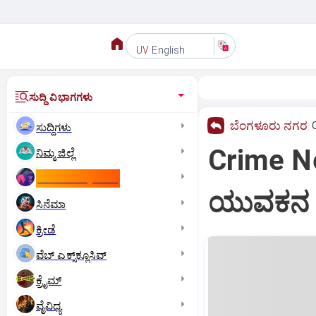
English
UV
ಸುದ್ದಿ ವಿಭಾಗಗಳು
ಬೆಂಗಳೂರು ನಗರ
ಸುದ್ದಿಗಳು
Crime New
ನಿಮ್ಮ ಜಿಲ್ಲೆ
ಕಾಮನ್‌ ವೆಲ್ತ್‌ ಗೇಮ್ಸ್‌
ಯುವಕನ ಕೆ
ಸಿನೆಮಾ
ಕ್ರೀಡೆ
ವೆಬ್ ಎಕ್ಸ್‌ಕ್ಲೂಸಿವ್
ಕ್ರೈಮ್
ವೈವಿಧ್ಯ