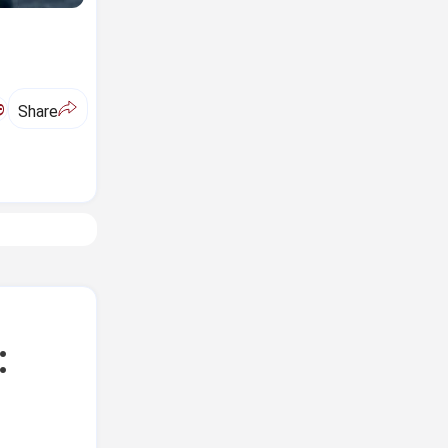
ಅ
Share
: