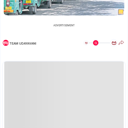
ADVERTISEMENT
ಅ
ಅ
TEAM UDAYAVANI