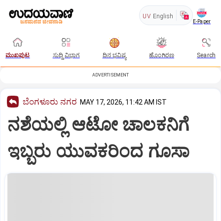
UV
English
E-Paper
ಮುಖಪುಟ
ಸುದ್ದಿ ವಿಭಾಗ
ದಿನ ಭವಿಷ್ಯ
ಹೊಂಗಿರಣ
Search
ADVERTISEMENT
ಬೆಂಗಳೂರು ನಗರ
MAY 17, 2026, 11:42 AM IST
ನಶೆಯಲ್ಲಿ ಆಟೋ ಚಾಲಕನಿಗೆ
ಇಬ್ಬರು ಯುವಕರಿಂದ ಗೂಸಾ