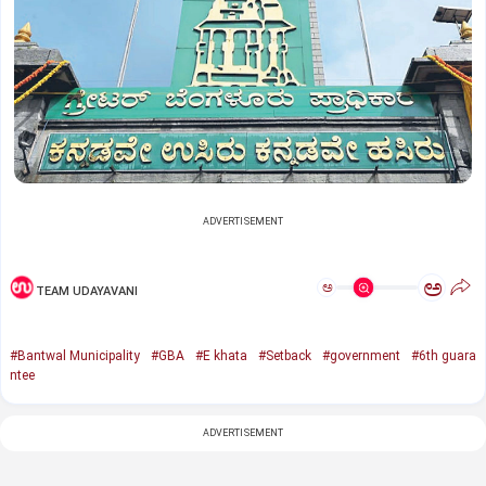
ADVERTISEMENT
ಅ
ಅ
TEAM UDAYAVANI
#Bantwal Municipality
#GBA
#E khata
#Setback
#government
#6th guara
ntee
ADVERTISEMENT