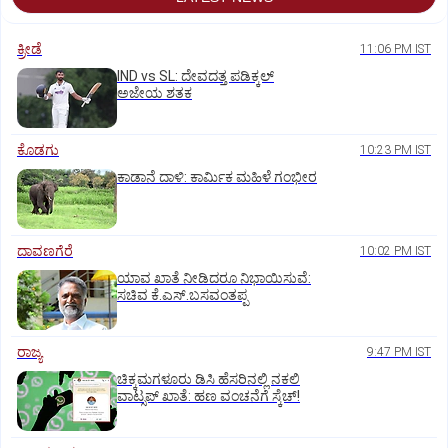
ಕ್ರೀಡೆ
11:06 PM IST
IND vs SL: ದೇವದತ್ತ ಪಡಿಕ್ಕಲ್‌
ಅಜೇಯ ಶತಕ
ಕೊಡಗು
10:23 PM IST
ಕಾಡಾನೆ ದಾಳಿ: ಕಾರ್ಮಿಕ ಮಹಿಳೆ ಗಂಭೀರ
ದಾವಣಗೆರೆ
10:02 PM IST
ಯಾವ ಖಾತೆ ನೀಡಿದರೂ ನಿಭಾಯಿಸುವೆ:
ಸಚಿವ ಕೆ.ಎಸ್.ಬಸವಂತಪ್ಪ
ರಾಜ್ಯ
9:47 PM IST
ಚಿಕ್ಕಮಗಳೂರು ಡಿಸಿ ಹೆಸರಿನಲ್ಲಿ ನಕಲಿ
ವಾಟ್ಸಪ್ ಖಾತೆ: ಹಣ ವಂಚನೆಗೆ ಸ್ಕೆಚ್!