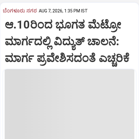
ಬೆಂಗಳೂರು ನಗರ
AUG 7, 2026, 1:35 PM IST
ಆ.10ರಿಂದ ಭೂಗತ ಮೆಟ್ರೋ
ಮಾರ್ಗದಲ್ಲಿ ವಿದ್ಯುತ್‌ ಚಾಲನೆ:
ಮಾರ್ಗ ಪ್ರವೇಶಿಸದಂತೆ ಎಚ್ಚರಿಕೆ