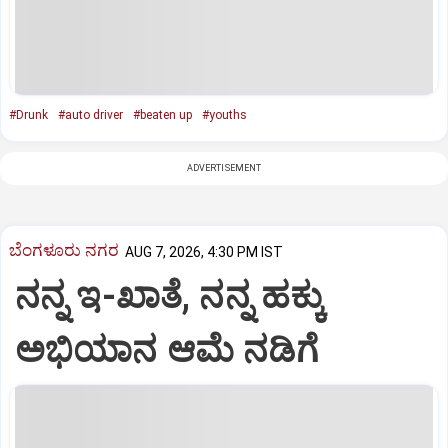
#Drunk
#auto driver
#beaten up
#youths
ADVERTISEMENT
ಬೆಂಗಳೂರು ನಗರ
AUG 7, 2026, 4:30 PM IST
ನನ್ನ ಇ-ಖಾತೆ, ನನ್ನ ಹಕ್ಕು
ಅಭಿಯಾನ ಆಮೆ ನಡಿಗೆ