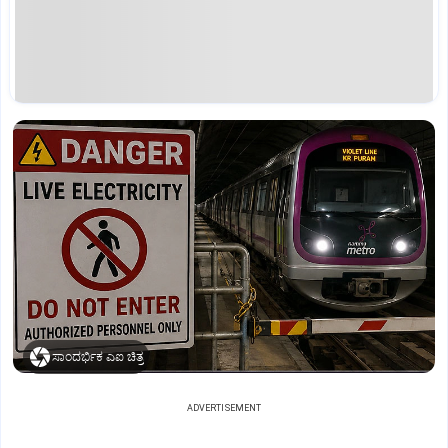
ಸಾಂದರ್ಭಿಕ ಎಐ ಚಿತ್ರ
ADVERTISEMENT