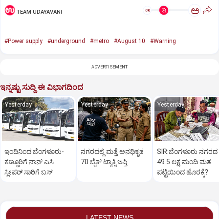
ಅ
ಅ
TEAM UDAYAVANI
#Power supply
#underground
#metro
#August 10
#Warning
ADVERTISEMENT
ಇನ್ನಷ್ಟು ಸುದ್ದಿ ಈ ವಿಭಾಗದಿಂದ
Yesterday
Yesterday
Yesterday
ಇಂದಿನಿಂದ ಬೆಂಗಳೂರು-
ನಗರದಲ್ಲಿ ಮತ್ತೆ ಅನಧಿಕೃತ
SIR:ಬೆಂಗಳೂರು ನಗರದ
ಕಣ್ಣೂರಿಗೆ ನಾನ್‌ ಎಸಿ
70 ಬೈಕ್‌ ಟ್ಯಾಕ್ಸಿ ಜಪ್ತಿ
49.5 ಲಕ್ಷ ಮಂದಿ ಮತ
ಸ್ಲೀಪರ್‌ ಸಾರಿಗೆ ಬಸ್‌
ಪಟ್ಟಿಯಿಂದ ಹೊರಕ್ಕೆ?
LATEST NEWS