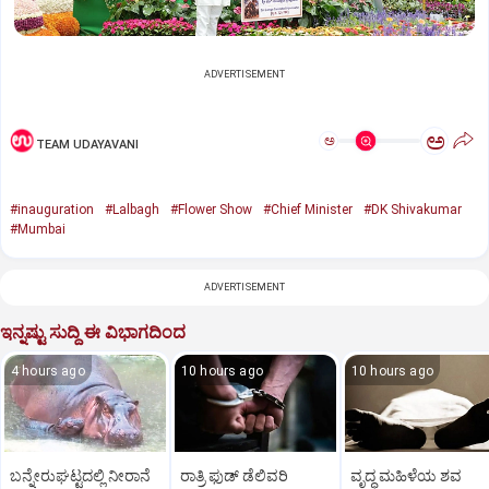
ADVERTISEMENT
ಅ
ಅ
TEAM UDAYAVANI
#inauguration
#Lalbagh
#Flower Show
#Chief Minister
#DK Shivakumar
#Mumbai
ADVERTISEMENT
ಇನ್ನಷ್ಟು ಸುದ್ದಿ ಈ ವಿಭಾಗದಿಂದ
4 hours ago
10 hours ago
10 hours ago
ಬನ್ನೇರುಘಟ್ಟದಲ್ಲಿ ನೀರಾನೆ
ರಾತ್ರಿ ಫುಡ್‌ ಡೆಲಿವರಿ
ವೃದ್ಧ ಮಹಿಳೆಯ ಶವ