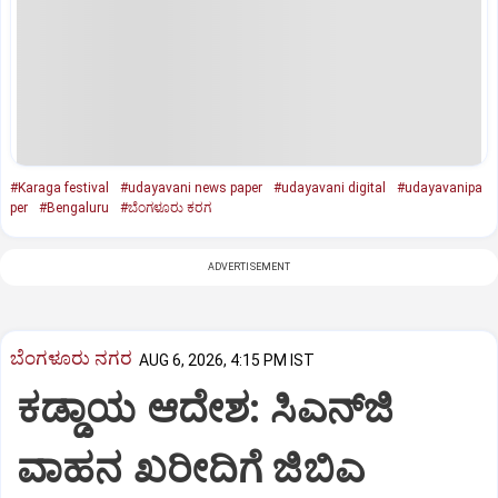
#Karaga festival
#udayavani news paper
#udayavani digital
#udayavanipa
per
#Bengaluru
#ಬೆಂಗಳೂರು ಕರಗ
ADVERTISEMENT
ಬೆಂಗಳೂರು ನಗರ
AUG 6, 2026, 4:15 PM IST
ಕಡ್ಡಾಯ ಆದೇಶ: ಸಿಎನ್‌ಜಿ
ವಾಹನ ಖರೀದಿಗೆ ಜಿಬಿಎ