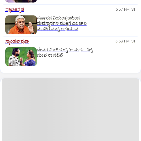
ದಕ್ಷಿಣಕನ್ನಡ
6:57 PM IST
ಸರ್ಕಾರದ ನಿಯಂತ್ರಣದಿಂದ
ದೇವಸ್ಥಾನಗಳ ಮುಕ್ತಿಗೆ ವಿಎಚ್‌ಪಿ
ಮಂದಿರ ಮುಕ್ತಿ ಅಭಿಯಾನ
ಸ್ಯಾಂಡಲ್‌ವುಡ್‌
5:58 PM IST
ದೇವರ ಮೀರಿದ ಶಕ್ತಿ ʼಅಮರ್ಥʼ: ಕಿಟ್ಟಿ,
ಮೇಘನಾ ನಟನೆ