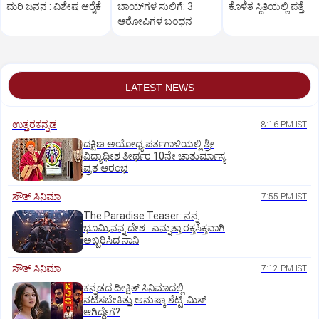
ಮರಿ ಜನನ : ವಿಶೇಷ ಆರೈಕೆ
ಬಾಯ್‌ಗಳ ಸುಲಿಗೆ: 3
ಕೊಳೆತ ಸ್ಥಿತಿಯಲ್ಲಿ ಪತ್ತೆ
ಆರೋಪಿಗಳ ಬಂಧನ
LATEST NEWS
ಉತ್ತರಕನ್ನಡ
8:16 PM IST
ದಕ್ಷಿಣ ಅಯೋಧ್ಯ ಪರ್ತಗಾಳಿಯಲ್ಲಿ ಶ್ರೀ
ವಿದ್ಯಾಧೀಶ ತೀರ್ಥರ 10ನೇ ಚಾತುರ್ಮಾಸ್ಯ
ವ್ರತ ಆರಂಭ
ಸೌತ್‌ ಸಿನಿಮಾ
7:55 PM IST
The Paradise Teaser: ನನ್ನ
ಭೂಮಿ,ನನ್ನ ದೇಶ.. ಎನ್ನುತ್ತಾ ರಕ್ತಸಿಕ್ತವಾಗಿ
ಅಬ್ಬರಿಸಿದ ನಾನಿ
ಸೌತ್‌ ಸಿನಿಮಾ
7:12 PM IST
ಕನ್ನಡದ ದೀಕ್ಷಿತ್‌ ಸಿನಿಮಾದಲ್ಲಿ
ನಟಿಸಬೇಕಿತ್ತು ಅನುಷ್ಕಾ ಶೆಟ್ಟಿ: ಮಿಸ್‌
ಆಗಿದ್ದೇಗೆ?