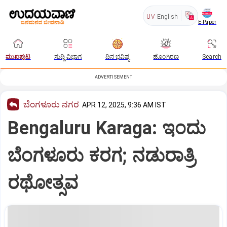
UV
English
E-Paper
ಮುಖಪುಟ
ಸುದ್ದಿ ವಿಭಾಗ
ದಿನ ಭವಿಷ್ಯ
ಹೊಂಗಿರಣ
Search
ADVERTISEMENT
ಬೆಂಗಳೂರು ನಗರ
APR 12, 2025, 9:36 AM IST
Bengaluru Karaga: ಇಂದು
ಬೆಂಗಳೂರು ಕರಗ; ನಡುರಾತ್ರಿ
ರಥೋತ್ಸವ