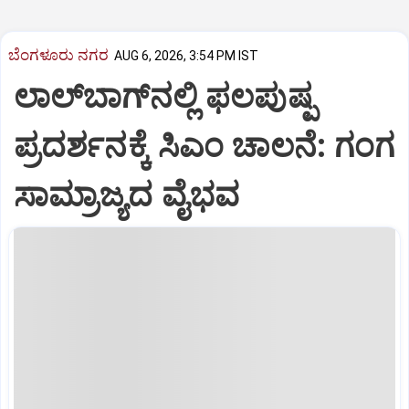
ಬೆಂಗಳೂರು ನಗರ
AUG 6, 2026, 3:54 PM IST
ಲಾಲ್‌ಬಾಗ್‌ನಲ್ಲಿ ಫಲಪುಷ್ಪ
ಪ್ರದರ್ಶನಕ್ಕೆ ಸಿಎಂ ಚಾಲನೆ: ಗಂಗ
ಸಾಮ್ರಾಜ್ಯದ ವೈಭವ