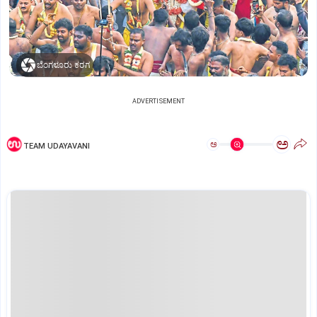
ಬೆಂಗಳೂರು ಕರಗ
ADVERTISEMENT
ಅ
ಅ
TEAM UDAYAVANI