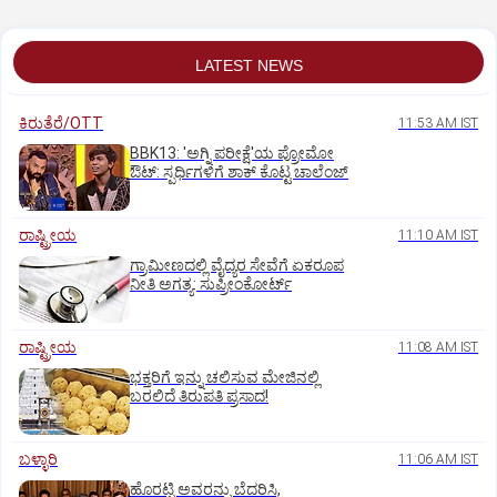
LATEST NEWS
ಕಿರುತೆರೆ/OTT
11:53 AM IST
BBK13: 'ಅಗ್ನಿ ಪರೀಕ್ಷೆ'ಯ ಪ್ರೋಮೋ
ಔಟ್: ಸ್ಪರ್ಧಿಗಳಿಗೆ ಶಾಕ್ ಕೊಟ್ಟ ಚಾಲೆಂಜ್
ರಾಷ್ಟ್ರೀಯ
11:10 AM IST
ಗ್ರಾಮೀಣದಲ್ಲಿ ವೈದ್ಯರ ಸೇವೆಗೆ ಏಕರೂಪ
ನೀತಿ ಅಗತ್ಯ: ಸುಪ್ರೀಂಕೋರ್ಟ್‌
ರಾಷ್ಟ್ರೀಯ
11:08 AM IST
ಭಕ್ತರಿಗೆ ಇನ್ನು ಚಲಿಸುವ ಮೇಜಿನಲ್ಲಿ
ಬರಲಿದೆ ತಿರುಪತಿ ಪ್ರಸಾದ!
ಬಳ್ಳಾರಿ
11:06 AM IST
ಹೊರಟ್ಟಿ ಅವರನ್ನು ಬೆದರಿಸಿ,