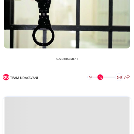
ADVERTISEMENT
ಅ
ಅ
TEAM UDAYAVANI