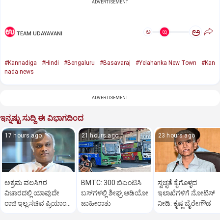
ADVERTISEMENT
ಅ
ಅ
TEAM UDAYAVANI
#Kannadiga
#Hindi
#Bengaluru
#Basavaraj
#Yelahanka New Town
#Kan
nada news
ADVERTISEMENT
ಇನ್ನಷ್ಟು ಸುದ್ದಿ ಈ ವಿಭಾಗದಿಂದ
17 hours ago
21 hours ago
23 hours ago
ಅಕ್ರಮ ವಲಸಿಗರ
BMTC: 300 ಬಿಎಂಟಿಸಿ
ಸ್ವಚ್ಛತೆ ಕೈಗೊಳ್ಳದ
ವಿಚಾರದಲ್ಲಿ ಯಾವುದೇ
ಬಸ್‌ಗಳಲ್ಲಿ ಶೀಘ್ರ ಆಡಿಯೋ
ಇಲಾಖೆಗಳಿಗೆ ನೋಟಿಸ್‌
ರಾಜಿ ಇಲ್ಲ:ಸಚಿವ ಪ್ರಿಯಾಂಕ್
ಜಾಹೀರಾತು
ನೀಡಿ: ಕೃಷ್ಣ ಬೈರೇಗೌಡ
ಖರ್ಗೆ ಕಿಡಿ