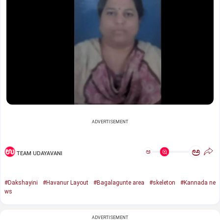
ADVERTISEMENT
ಅ
ಅ
TEAM UDAYAVANI
#Dakshayini
#Havanur Layout
#Bagalagunte area
#skeleton
#Kannada ne
ws
ADVERTISEMENT