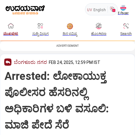
UV
English
E-Paper
ಮುಖಪುಟ
ಸುದ್ದಿ ವಿಭಾಗ
ದಿನ ಭವಿಷ್ಯ
ಹೊಂಗಿರಣ
Search
ADVERTISEMENT
ಬೆಂಗಳೂರು ನಗರ
FEB 24, 2025, 12:59 PM IST
Arrested: ಲೋಕಾಯುಕ್ತ
ಪೊಲೀಸರ ಹೆಸರಿನಲ್ಲಿ
ಅಧಿಕಾರಿಗಳ ಬಳಿ ವಸೂಲಿ:
ಮಾಜಿ ಪೇದೆ ಸೆರೆ