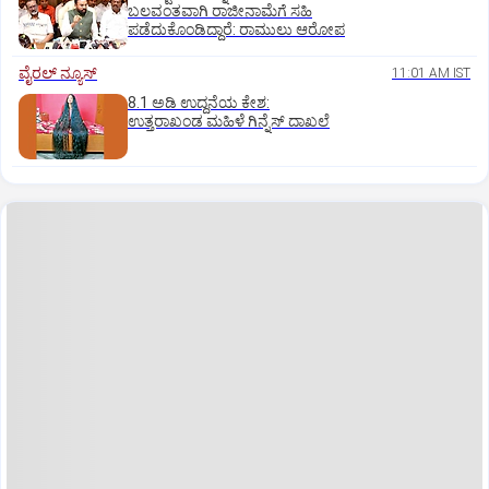
ಬಲವಂತವಾಗಿ ರಾಜೀನಾಮೆಗೆ ಸಹಿ
ಪಡೆದುಕೊಂಡಿದ್ದಾರೆ: ರಾಮುಲು ಆರೋಪ
ವೈರಲ್ ನ್ಯೂಸ್
11:01 AM IST
8.1 ಅಡಿ ಉದ್ದನೆಯ ಕೇಶ:
ಉತ್ತರಾಖಂಡ ಮಹಿಳೆ ಗಿನ್ನೆಸ್‌ ದಾಖಲೆ