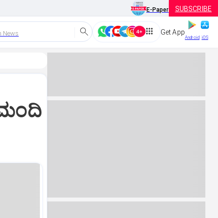
SUBSCRIBE
E-Paper
Get App
h News
Android
iOS
 ಮಂದಿ