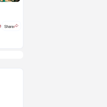
ಅ
Share