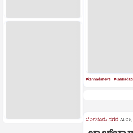
#kannadanews
#Kannadap
ಬೆಂಗಳೂರು ನಗರ
AUG 5,