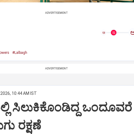
ADVERTISEMENT
ಅ
lowers
#Lalbagh
ADVERTISEMENT
 2026, 10:44 AM IST
ಲಿ ಸಿಲುಕಿಕೊಂಡಿದ್ದ ಒಂದೂವರೆ
ು ರಕ್ಷಣೆ