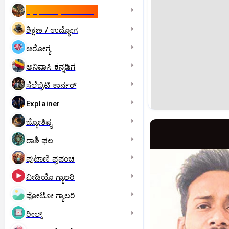
ಇಸ್ರೇಲ್- ಇರಾನ್‌ ಯುದ್ಧ
ಶಿಕ್ಷಣ / ಉದ್ಯೋಗ
ಆರೋಗ್ಯ
ಅನಿವಾಸಿ ಕನ್ನಡಿಗ
ಸೆಲೆಬ್ರಿಟಿ ಕಾರ್ನರ್‌
Explainer
ಜ್ಯೋತಿಷ್ಯ
ರಾಶಿ ಫಲ
ಪುಟಾಣಿ ಪ್ರಪಂಚ
ವೀಡಿಯೊ ಗ್ಯಾಲರಿ
ಫೋಟೋ ಗ್ಯಾಲರಿ
ರೀಲ್ಸ್