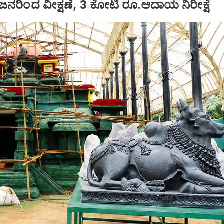
 ಜನರಿಂದ ವೀಕ್ಷಣೆ, 3 ಕೋಟಿ ರೂ.ಆದಾಯ ನಿರೀಕ್ಷೆ