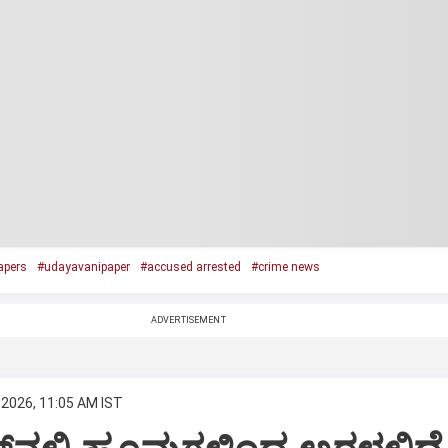
apers
#udayavanipaper
#accused arrested
#crime news
ADVERTISEMENT
 2026, 11:05 AM IST