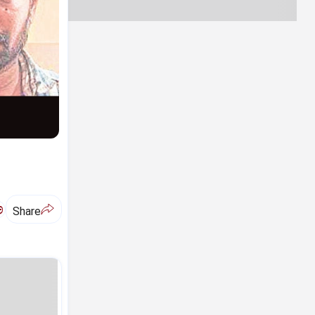
ಅ
Share