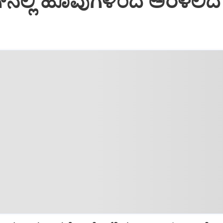
್‌ನಲ್ಲಿ ಹೂವುಗಳಿಂದ ಅರಳಲಿದ