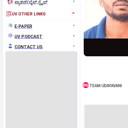
ಫ್ಯಾಶನ್/ಲೈಫ್‌ ಸ್ಟೈಲ್
UV OTHER LINKS
E-PAPER
UV PODCAST
CONTACT US
TEAM UDAYAVANI