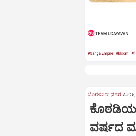
TEAM UDAYAVANI
#Ganga Empire
#bloom
#f
ಬೆಂಗಳೂರು ನಗರ
AUG 5,
ಕೊಠಡಿಯಲ್
ವರ್ಷದ ಮಗ