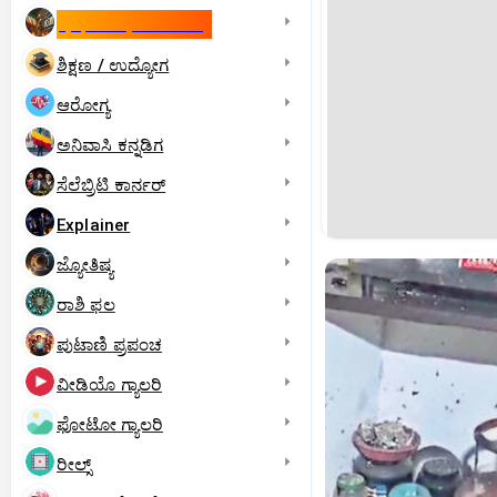
ಇಸ್ರೇಲ್- ಇರಾನ್‌ ಯುದ್ಧ
ಶಿಕ್ಷಣ / ಉದ್ಯೋಗ
ಆರೋಗ್ಯ
ಅನಿವಾಸಿ ಕನ್ನಡಿಗ
ಸೆಲೆಬ್ರಿಟಿ ಕಾರ್ನರ್‌
Explainer
ಜ್ಯೋತಿಷ್ಯ
ರಾಶಿ ಫಲ
ಪುಟಾಣಿ ಪ್ರಪಂಚ
ವೀಡಿಯೊ ಗ್ಯಾಲರಿ
ಫೋಟೋ ಗ್ಯಾಲರಿ
ರೀಲ್ಸ್