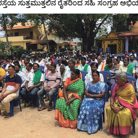
ಸ್ತೆಯ ಸುತ್ತಮುತ್ತಲಿನ ರೈತರಿಂದ ಸಹಿ ಸಂಗ್ರಹ ಅಭ