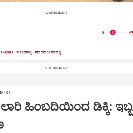
ADVERTISEMENT
ಅ
akapura
#ಚೂಡಹಳ್ಳಿ
#ನಾಗನಾಯಕನಹಳ್ಳಿ
ADVERTISEMENT
AM IST
್‌ಗೆ ಲಾರಿ ಹಿಂಬದಿಯಿಂದ ಡಿಕ್ಕಿ: ಇಬ್
ಣ