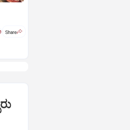
ಅ
Share
ಬರು