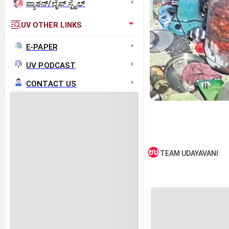
ಫ್ಯಾಶನ್/ಲೈಫ್‌ ಸ್ಟೈಲ್
UV OTHER LINKS
E-PAPER
UV PODCAST
CONTACT US
TEAM UDAYAVANI