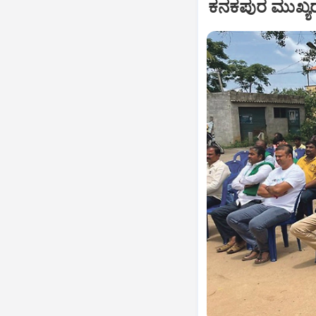
ಕನಕಪುರ ಮುಖ್ಯರ