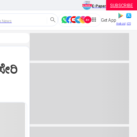
SUBSCRIBE
E-Paper
Get App
h News
Android
iOS
ಸೇರಿ