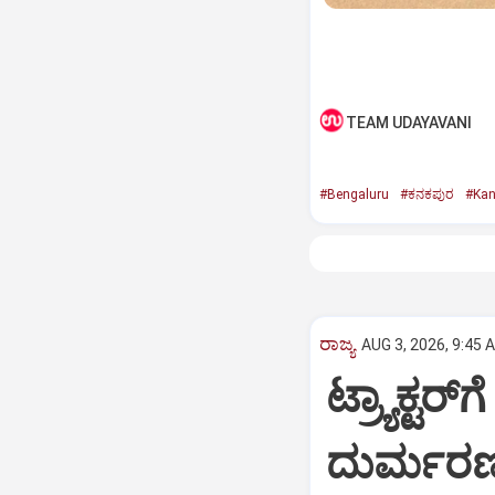
TEAM UDAYAVANI
#Bengaluru
#ಕನಕಪುರ
#Kan
ರಾಜ್ಯ
AUG 3, 2026, 9:45 
ಟ್ರ್ಯಾಕ್ಟರ
ದುರ್ಮರ