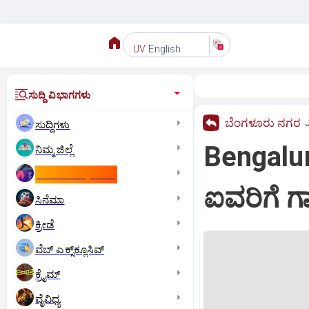
English
UV
ಸುದ್ದಿ ವಿಭಾಗಗಳು
ಬೆಂಗಳೂರು ನಗರ
ಸುದ್ದಿಗಳು
Bengalur
ನಿಮ್ಮ ಜಿಲ್ಲೆ
ಕಾಮನ್‌ ವೆಲ್ತ್‌ ಗೇಮ್ಸ್‌
ಐವರಿಗೆ 
ಸಿನೆಮಾ
ಕ್ರೀಡೆ
ವೆಬ್ ಎಕ್ಸ್‌ಕ್ಲೂಸಿವ್
ಕ್ರೈಮ್
ವೈವಿಧ್ಯ