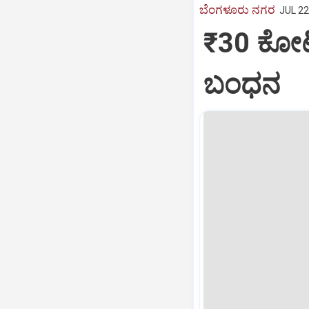
ಬೆಂಗಳೂರು ನಗರ
JUL 22
₹30 ಕೋಟಿ 
ಬಂಧನ