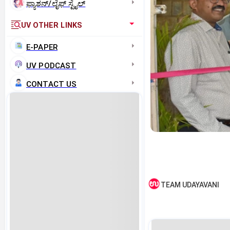
ಫ್ಯಾಶನ್/ಲೈಫ್‌ ಸ್ಟೈಲ್
UV OTHER LINKS
E-PAPER
UV PODCAST
CONTACT US
TEAM UDAYAVANI