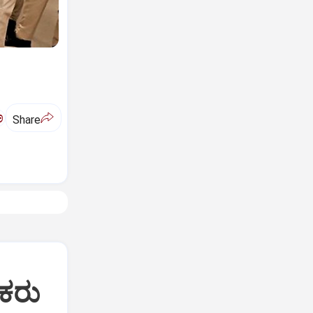
ಅ
Share
ತಕರು