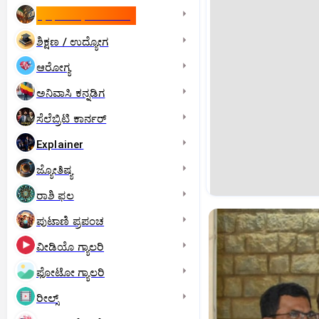
ಇಸ್ರೇಲ್- ಇರಾನ್‌ ಯುದ್ಧ
ಶಿಕ್ಷಣ / ಉದ್ಯೋಗ
ಆರೋಗ್ಯ
ಅನಿವಾಸಿ ಕನ್ನಡಿಗ
ಸೆಲೆಬ್ರಿಟಿ ಕಾರ್ನರ್‌
Explainer
ಜ್ಯೋತಿಷ್ಯ
ರಾಶಿ ಫಲ
ಪುಟಾಣಿ ಪ್ರಪಂಚ
ವೀಡಿಯೊ ಗ್ಯಾಲರಿ
ಫೋಟೋ ಗ್ಯಾಲರಿ
ರೀಲ್ಸ್