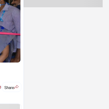
ಅ
Share