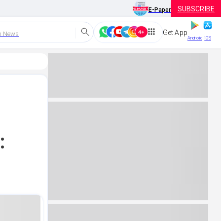
SUBSCRIBE
E-Paper
Get App
h News
Android
iOS
: