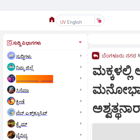
English
UV
ಸುದ್ದಿ ವಿಭಾಗಗಳು
ಬೆಂಗಳೂರು ನಗರ
ಸುದ್ದಿಗಳು
ಮಕ್ಕಳಲ್ಲಿ 
ನಿಮ್ಮ ಜಿಲ್ಲೆ
ಕಾಮನ್‌ ವೆಲ್ತ್‌ ಗೇಮ್ಸ್‌
ಮನೋಭಾವ 
ಸಿನೆಮಾ
ಕ್ರೀಡೆ
ಅಶ್ವತ್ಥ
ವೆಬ್ ಎಕ್ಸ್‌ಕ್ಲೂಸಿವ್
ಕ್ರೈಮ್
ವೈವಿಧ್ಯ