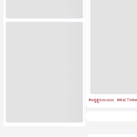
#ಅಶ್ವತ್ಥನಾರಾಯಣ
#Atal Tinke