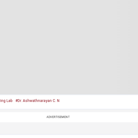
ring Lab
#Dr. Ashwathnarayan C. N
ADVERTISEMENT