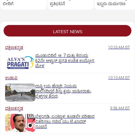
ಬೀದಿಗೆ
ಪ್ರತಿಭಟನೆ
ಇಬ್ಬರು ದುರ್ಮರಣ
LATEST NEWS
ದಕ್ಷಿಣಕನ್ನಡ
10:33 AM IST
ಮೂಡುಬಿದಿರೆ: ಆ. 7 ಮತ್ತು 8ರಂದು
62ನೇ ಆಳ್ವಾಸ್‌ ಪ್ರಗತಿ ಉಚಿತ ಉದ್ಯೋಗ
ಮೇಳ
ಉಡುಪಿ
10:10 AM IST
ರಾಷ್ಟ್ರೀಯ ಹೆದ್ದಾರಿ: ನಿಯಮ
ಪಾಲಿಸದಿದ್ದರೆ ಶಿಸ್ತು ಕ್ರಮ; ಜಾಹೀರಾತು,
ಫ್ಲೆಕ್ಸ್‌ಗಳ ತೆರವು
ದಕ್ಷಿಣಕನ್ನಡ
9:58 AM IST
ಬೆಳ್ತಂಗಡಿ, ಬಂಟ್ವಾಳ: ಕೂಡಲೇ ಪರಿಹಾರ
ವಿತರಿಸಲು ಸಚಿವ ಯು.ಟಿ.ಖಾದರ್‌
ಸೂಚನೆ