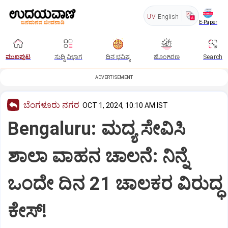
UV
English
E-Paper
ಮುಖಪುಟ
ಸುದ್ದಿ ವಿಭಾಗ
ದಿನ ಭವಿಷ್ಯ
ಹೊಂಗಿರಣ
Search
ADVERTISEMENT
ಬೆಂಗಳೂರು ನಗರ
OCT 1, 2024, 10:10 AM IST
Bengaluru: ಮದ್ಯ ಸೇವಿಸಿ
ಶಾಲಾ ವಾಹನ ಚಾಲನೆ: ನಿನ್ನೆ
ಒಂದೇ ದಿನ 21 ಚಾಲಕರ ವಿರುದ್ಧ
ಕೇಸ್‌!