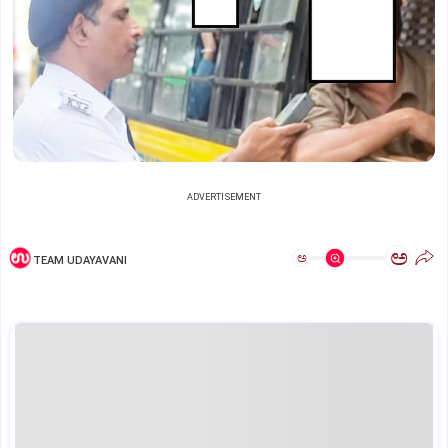
ADVERTISEMENT
ಅ
ಅ
TEAM UDAYAVANI