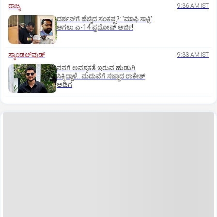
ರಾಜ್ಯ
9:36 AM IST
ದರ್ಶನ್‌ಗೆ ಹೆಚ್ಚಿದ ಸಂಕಷ್ಟ?: 'ಮಾಫಿ ಸಾಕ್ಷಿ'
ಆಗಲು ಎ-14 ಪ್ರದೋಷ್ ಅರ್ಜಿ!
ಸ್ಯಾಂಡಲ್‌ವುಡ್‌
9:33 AM IST
ನನಗೆ ಅವಶ್ಯಕತೆ ಇರುವ ಹುಡುಗಿ
ಸಿಕ್ಕಿದ್ದಾಳೆ.. ಮದುವೆಗೆ ಸಜ್ಜಾದ ರಾಕೇಶ್
ಅಡಿಗ