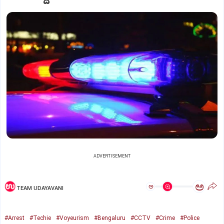
ADVERTISEMENT
ಅ
ಅ
TEAM UDAYAVANI
#Arrest
#Techie
#Voyeurism
#Bengaluru
#CCTV
#Crime
#Police