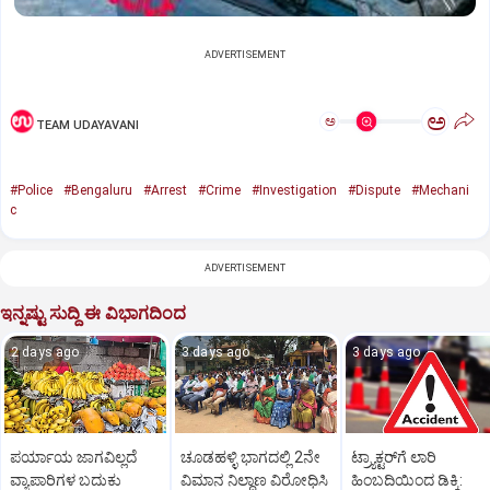
ADVERTISEMENT
ಅ
ಅ
TEAM UDAYAVANI
#Police
#Bengaluru
#Arrest
#Crime
#Investigation
#Dispute
#Mechani
c
ADVERTISEMENT
ಇನ್ನಷ್ಟು ಸುದ್ದಿ ಈ ವಿಭಾಗದಿಂದ
2 days ago
3 days ago
3 days ago
ಪರ್ಯಾಯ ಜಾಗವಿಲ್ಲದೆ
ಚೂಡಹಳ್ಳಿ ಭಾಗದಲ್ಲಿ 2ನೇ
ಟ್ರ್ಯಾಕ್ಟರ್‌ಗೆ ಲಾರಿ
ವ್ಯಾಪಾರಿಗಳ ಬದುಕು
ವಿಮಾನ ನಿಲ್ದಾಣ ವಿರೋಧಿಸಿ
ಹಿಂಬದಿಯಿಂದ ಡಿಕ್ಕಿ: