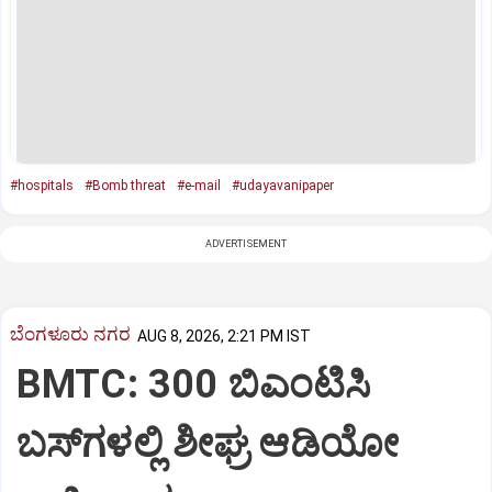
#hospitals
#Bomb threat
#e-mail
#udayavanipaper
ADVERTISEMENT
ಬೆಂಗಳೂರು ನಗರ
AUG 8, 2026, 2:21 PM IST
BMTC: 300 ಬಿಎಂಟಿಸಿ
ಬಸ್‌ಗಳಲ್ಲಿ ಶೀಘ್ರ ಆಡಿಯೋ