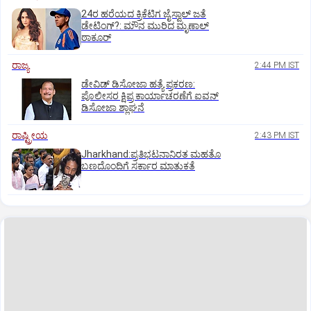
24ರ ಹರೆಯದ ಕ್ರಿಕೆಟಿಗ ಜೈಸ್ವಾಲ್‌ ಜತೆ
ಡೇಟಿಂಗ್?:‌ ಮೌನ ಮುರಿದ ಮೃಣಾಲ್‌
ಠಾಕೂರ್
ರಾಜ್ಯ
2:44 PM IST
ಡೇವಿಡ್ ಡಿಸೋಜಾ ಹತ್ಯೆ ಪ್ರಕರಣ:
ಪೊಲೀಸರ ಕ್ಷಿಪ್ರ ಕಾರ್ಯಾಚರಣೆಗೆ ಐವನ್
ಡಿಸೋಜಾ ಶ್ಲಾಘನೆ
ರಾಷ್ಟ್ರೀಯ
2:43 PM IST
Jharkhand:ಪ್ರತಿಭಟನಾನಿರತ ಮಹತೊ
ಬಣದೊಂದಿಗೆ ಸರ್ಕಾರ ಮಾತುಕತೆ