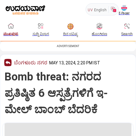
UV
English
E-Paper
ಮುಖಪುಟ
ಸುದ್ದಿ ವಿಭಾಗ
ದಿನ ಭವಿಷ್ಯ
ಹೊಂಗಿರಣ
Search
ADVERTISEMENT
ಬೆಂಗಳೂರು ನಗರ
MAY 13, 2024, 2:20 PM IST
Bomb threat: ನಗರದ
ಪ್ರತಿಷ್ಠಿತ 6 ಆಸ್ಪತ್ರೆಗಳಿಗೆ ಇ-
ಮೇಲ್‌ ಬಾಂಬ್‌ ಬೆದರಿಕೆ