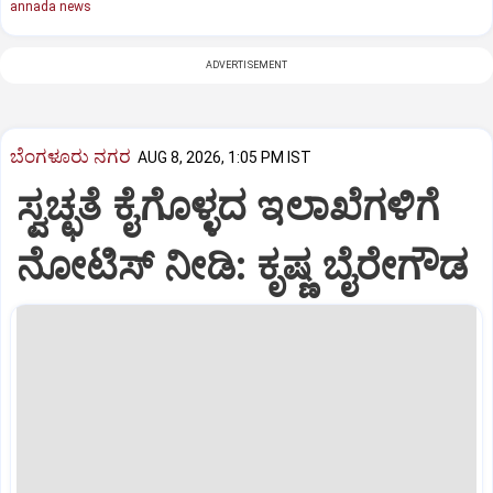
annada news
ADVERTISEMENT
ಬೆಂಗಳೂರು ನಗರ
AUG 8, 2026, 1:05 PM IST
ಸ್ವಚ್ಛತೆ ಕೈಗೊಳ್ಳದ ಇಲಾಖೆಗಳಿಗೆ
ನೋಟಿಸ್‌ ನೀಡಿ: ಕೃಷ್ಣ ಬೈರೇಗೌಡ