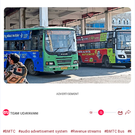
ADVERTISEMENT
ಅ
ಅ
TEAM UDAYAVANI
#BMTC
#audio advertisement system
#Revenue streams
#BMTC Bus
#K