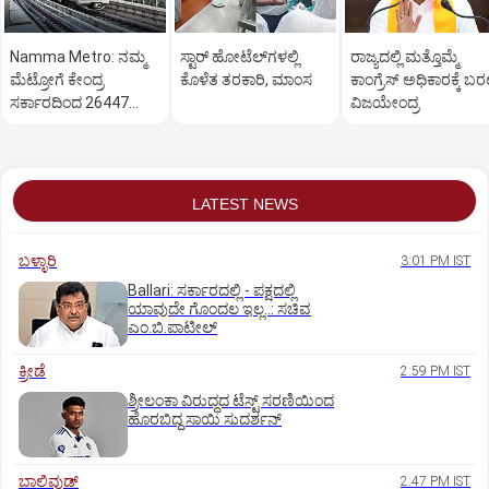
Namma Metro: ನಮ್ಮ
ಸ್ಟಾರ್‌ ಹೋಟೆಲ್‌ಗ‌ಳಲ್ಲಿ
ರಾಜ್ಯದಲ್ಲಿ ಮತ್ತೊಮ್ಮೆ
ಮೆಟ್ರೋಗೆ ಕೇಂದ್ರ
ಕೊಳೆತ ತರಕಾರಿ, ಮಾಂಸ
ಕಾಂಗ್ರೆಸ್‌ ಅಧಿಕಾರಕ್ಕೆ ಬರಲ
ಸರ್ಕಾರದಿಂದ 26447
ವಿಜಯೇಂದ್ರ
ಕೋಟಿ ರೂ. ಬಿಡುಗಡೆ
LATEST NEWS
ಬಳ್ಳಾರಿ
3:01 PM IST
Ballari: ಸರ್ಕಾರದಲ್ಲಿ - ಪಕ್ಷದಲ್ಲಿ
ಯಾವುದೇ ಗೊಂದಲ ಇಲ್ಲ..: ಸಚಿವ
ಎಂ.ಬಿ.ಪಾಟೀಲ್
ಕ್ರೀಡೆ
2:59 PM IST
ಶ್ರೀಲಂಕಾ ವಿರುದ್ಧದ ಟೆಸ್ಟ್ ಸರಣಿಯಿಂದ
ಹೊರಬಿದ್ದ ಸಾಯಿ ಸುದರ್ಶನ್
ಬಾಲಿವುಡ್‌
2:47 PM IST