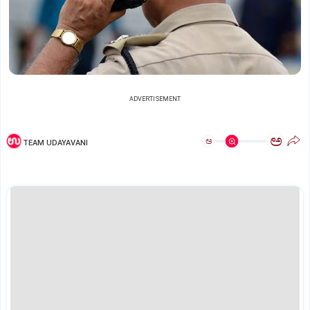
ADVERTISEMENT
ಅ
ಅ
TEAM UDAYAVANI