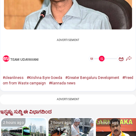
ADVERTISEMENT
ಅ
ಅ
TEAM UDAYAVANI
#cleanliness
#Krishna Byre Gowda
#Greater Bengaluru Development
#Freed
om from Waste campaign
#Kannada news
ADVERTISEMENT
ಇನ್ನಷ್ಟು ಸುದ್ದಿ ಈ ವಿಭಾಗದಿಂದ
2 hours ago
2 hours ago
3 hours ago