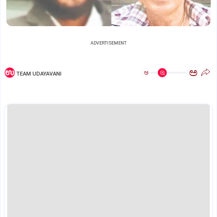
ADVERTISEMENT
ಅ
ಅ
TEAM UDAYAVANI