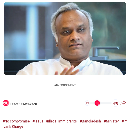
ADVERTISEMENT
ಅ
ಅ
TEAM UDAYAVANI
#No compromise
#issue
#illegal immigrants
#Bangladesh
#Minister
#Pr
iyank Kharge