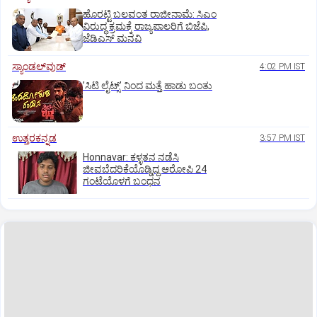
ಹೊರಟ್ಟಿ ಬಲವಂತ ರಾಜೀನಾಮೆ: ಸಿಎಂ
ವಿರುದ್ಧ ಕ್ರಮಕ್ಕೆ ರಾಜ್ಯಪಾಲರಿಗೆ ಬಿಜೆಪಿ,
ಜೆಡಿಎಸ್ ಮನವಿ
ಸ್ಯಾಂಡಲ್‌ವುಡ್‌
4:02 PM IST
ʼಸಿಟಿ ಲೈಟ್ಸ್‌ʼ ನಿಂದ ಮತ್ತೆ ಹಾಡು ಬಂತು
ಉತ್ತರಕನ್ನಡ
3:57 PM IST
Honnavar: ಕಳ್ಳತನ ನಡೆಸಿ
ಜೀವಬೆದರಿಕೆಯೊಡ್ಡಿದ್ದ ಆರೋಪಿ 24
ಗಂಟೆಯೊಳಗೆ ಬಂಧನ