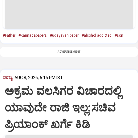
#Father
#Kannadapapers
#udayavanipaper
#alcohol addicted
#son
ADVERTISEMENT
ರಾಜ್ಯ
AUG 8, 2026, 6:15 PM IST
ಅಕ್ರಮ ವಲಸಿಗರ ವಿಚಾರದಲ್ಲಿ
ಯಾವುದೇ ರಾಜಿ ಇಲ್ಲ:ಸಚಿವ
ಪ್ರಿಯಾಂಕ್ ಖರ್ಗೆ ಕಿಡಿ