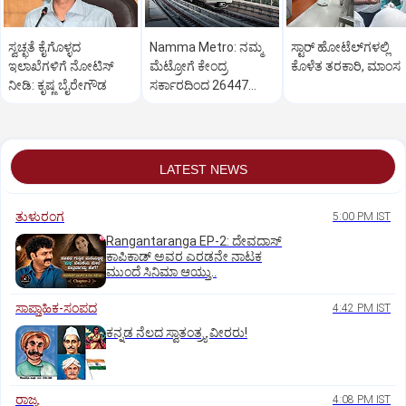
ಸ್ವಚ್ಛತೆ ಕೈಗೊಳ್ಳದ
Namma Metro: ನಮ್ಮ
ಸ್ಟಾರ್‌ ಹೋಟೆಲ್‌ಗ‌ಳಲ್ಲಿ
ಇಲಾಖೆಗಳಿಗೆ ನೋಟಿಸ್‌
ಮೆಟ್ರೋಗೆ ಕೇಂದ್ರ
ಕೊಳೆತ ತರಕಾರಿ, ಮಾಂಸ
ನೀಡಿ: ಕೃಷ್ಣ ಬೈರೇಗೌಡ
ಸರ್ಕಾರದಿಂದ 26447
ಕೋಟಿ ರೂ. ಬಿಡುಗಡೆ
LATEST NEWS
ತುಳುರಂಗ
5:00 PM IST
Rangantaranga EP-2: ದೇವದಾಸ್
ಕಾಪಿಕಾಡ್‌ ಅವರ ಎರಡನೇ ನಾಟಕ
ಮುಂದೆ ಸಿನಿಮಾ ಆಯ್ತು..
ಸಾಪ್ತಾಹಿಕ-ಸಂಪದ
4:42 PM IST
ಕನ್ನಡ ನೆಲದ ಸ್ವಾತಂತ್ರ್ಯ ವೀರರು!
ರಾಜ್ಯ
4:08 PM IST