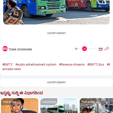
ADVERTISEMENT
ಅ
ಅ
TEAM UDAYAVANI
#BMTC
#audio advertisement system
#Revenue streams
#BMTC Bus
#K
annada news
ADVERTISEMENT
ಇನ್ನಷ್ಟು ಸುದ್ದಿ ಈ ವಿಭಾಗದಿಂದ
Yesterday
Yesterday
Yesterday