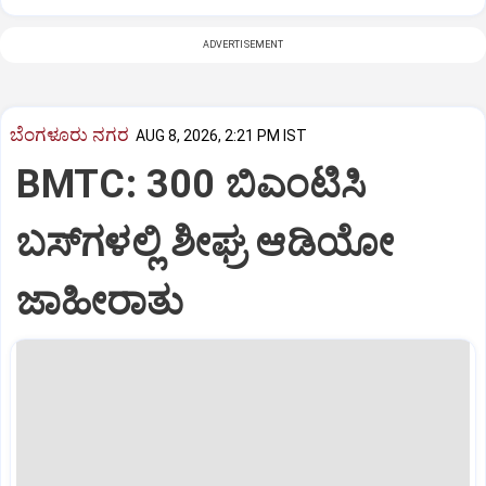
ADVERTISEMENT
ಬೆಂಗಳೂರು ನಗರ
AUG 8, 2026, 2:21 PM IST
BMTC: 300 ಬಿಎಂಟಿಸಿ
ಬಸ್‌ಗಳಲ್ಲಿ ಶೀಘ್ರ ಆಡಿಯೋ
ಜಾಹೀರಾತು