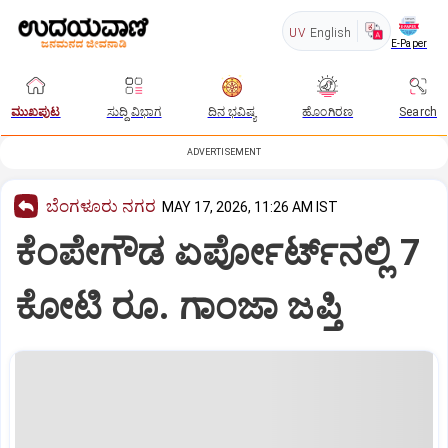
UV
English
E-Paper
ಮುಖಪುಟ
ಸುದ್ದಿ ವಿಭಾಗ
ದಿನ ಭವಿಷ್ಯ
ಹೊಂಗಿರಣ
Search
ADVERTISEMENT
ಬೆಂಗಳೂರು ನಗರ
MAY 17, 2026, 11:26 AM IST
ಕೆಂಪೇಗೌಡ ಏರ್ಪೋರ್ಟ್‌ನಲ್ಲಿ 7
ಕೋಟಿ ರೂ. ಗಾಂಜಾ ಜಪ್ತಿ