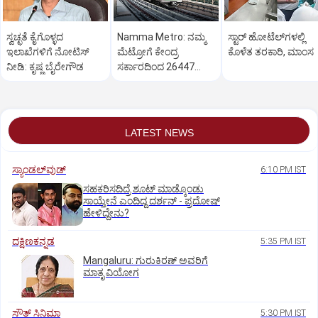
ಸ್ವಚ್ಛತೆ ಕೈಗೊಳ್ಳದ
Namma Metro: ನಮ್ಮ
ಸ್ಟಾರ್‌ ಹೋಟೆಲ್‌ಗ‌ಳಲ್ಲಿ
ಇಲಾಖೆಗಳಿಗೆ ನೋಟಿಸ್‌
ಮೆಟ್ರೋಗೆ ಕೇಂದ್ರ
ಕೊಳೆತ ತರಕಾರಿ, ಮಾಂಸ
ನೀಡಿ: ಕೃಷ್ಣ ಬೈರೇಗೌಡ
ಸರ್ಕಾರದಿಂದ 26447
ಕೋಟಿ ರೂ. ಬಿಡುಗಡೆ
LATEST NEWS
ಸ್ಯಾಂಡಲ್‌ವುಡ್‌
6:10 PM IST
ಸಹಕರಿಸದಿದ್ರೆ ಶೂಟ್‌ ಮಾಡ್ಕೊಂಡು
ಸಾಯ್ತೇನೆ ಎಂದಿದ್ದ ದರ್ಶನ್‌ - ಪ್ರದೋಷ್‌
ಹೇಳಿದ್ದೇನು?
ದಕ್ಷಿಣಕನ್ನಡ
5:35 PM IST
Mangaluru: ಗುರುಕಿರಣ್ ಅವರಿಗೆ
ಮಾತೃ ವಿಯೋಗ
ಸೌತ್‌ ಸಿನಿಮಾ
5:30 PM IST