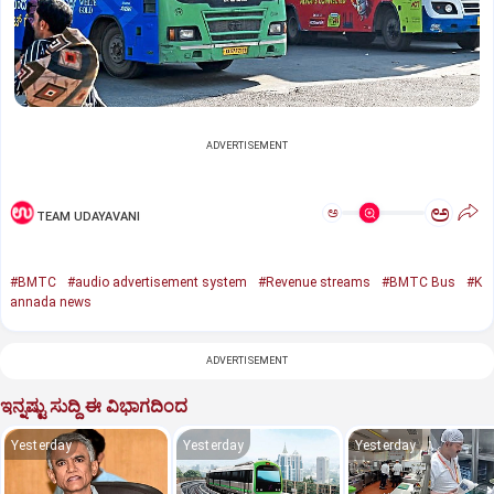
ADVERTISEMENT
ಅ
ಅ
TEAM UDAYAVANI
#BMTC
#audio advertisement system
#Revenue streams
#BMTC Bus
#K
annada news
ADVERTISEMENT
ಇನ್ನಷ್ಟು ಸುದ್ದಿ ಈ ವಿಭಾಗದಿಂದ
Yesterday
Yesterday
Yesterday