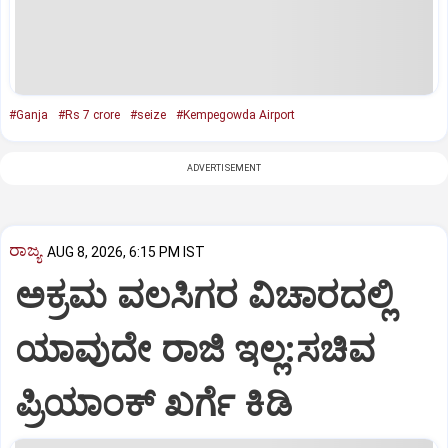
#Ganja
#Rs 7 crore
#seize
#Kempegowda Airport
ADVERTISEMENT
ರಾಜ್ಯ
AUG 8, 2026, 6:15 PM IST
ಅಕ್ರಮ ವಲಸಿಗರ ವಿಚಾರದಲ್ಲಿ
ಯಾವುದೇ ರಾಜಿ ಇಲ್ಲ:ಸಚಿವ
ಪ್ರಿಯಾಂಕ್ ಖರ್ಗೆ ಕಿಡಿ