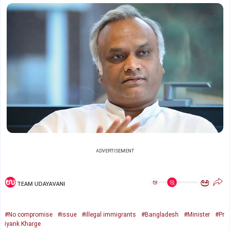
ADVERTISEMENT
ಅ
ಅ
TEAM UDAYAVANI
#No compromise
#issue
#illegal immigrants
#Bangladesh
#Minister
#Pr
iyank Kharge