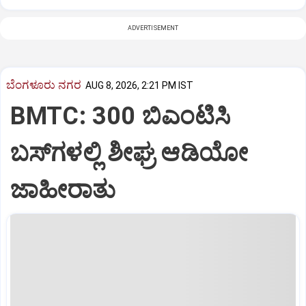
ADVERTISEMENT
ಬೆಂಗಳೂರು ನಗರ
AUG 8, 2026, 2:21 PM IST
BMTC: 300 ಬಿಎಂಟಿಸಿ
ಬಸ್‌ಗಳಲ್ಲಿ ಶೀಘ್ರ ಆಡಿಯೋ
ಜಾಹೀರಾತು