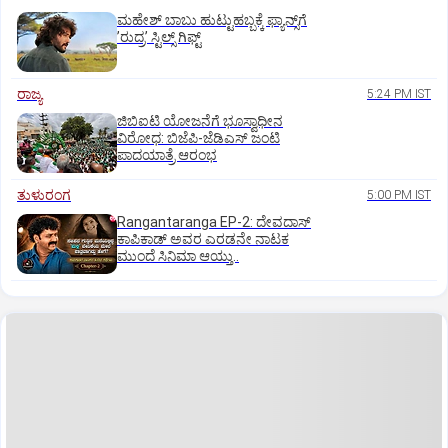
ಮಹೇಶ್‌ ಬಾಬು ಹುಟ್ಟುಹಬ್ಬಕ್ಕೆ ಫ್ಯಾನ್ಸ್‌ಗೆ
ʼರುದ್ರʼ ಸ್ಟಿಲ್ಸ್‌ ಗಿಫ್ಟ್
ರಾಜ್ಯ
5:24 PM IST
ಜಿಬಿಐಟಿ ಯೋಜನೆಗೆ ಭೂಸ್ವಾಧೀನ
ವಿರೋಧ: ಬಿಜೆಪಿ-ಜೆಡಿಎಸ್‌ ಜಂಟಿ
ಪಾದಯಾತ್ರೆ ಆರಂಭ
ತುಳುರಂಗ
5:00 PM IST
Rangantaranga EP-2: ದೇವದಾಸ್
ಕಾಪಿಕಾಡ್‌ ಅವರ ಎರಡನೇ ನಾಟಕ
ಮುಂದೆ ಸಿನಿಮಾ ಆಯ್ತು..