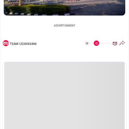
ADVERTISEMENT
ಅ
ಅ
TEAM UDAYAVANI