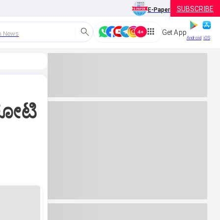
SUBSCRIBE
E-Paper
Get App
h News
Android
iOS
ಕೋಟಿ