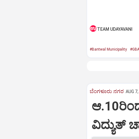
TEAM UDAYAVANI
#Bantwal Municipality
#GB
ಬೆಂಗಳೂರು ನಗರ
AUG 7,
ಆ.10ರಿಂದ
ವಿದ್ಯುತ್‌