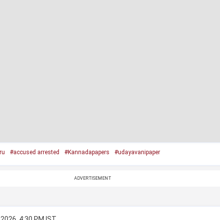
ru
#accused arrested
#Kannadapapers
#udayavanipaper
ADVERTISEMENT
 2026, 4:30 PM IST