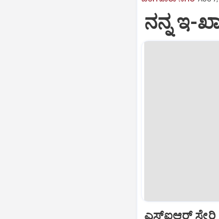
ನನ್ನ ಇ-ಖ
ಎಸ್‌ಐಆರ್‌ ಸೇರಿ 