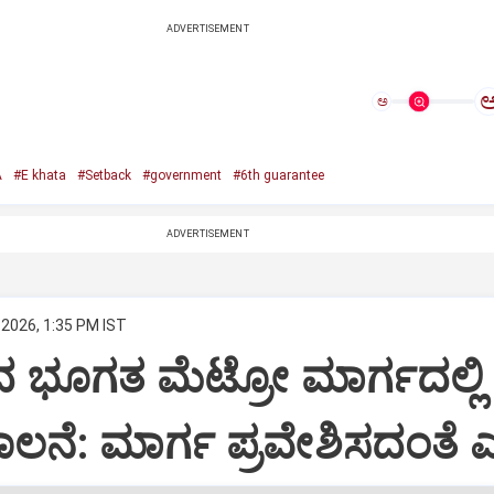
ADVERTISEMENT
ಅ
A
#E khata
#Setback
#government
#6th guarantee
ADVERTISEMENT
 2026, 1:35 PM IST
 ಭೂಗತ ಮೆಟ್ರೋ ಮಾರ್ಗದಲ್ಲಿ
 ಚಾಲನೆ: ಮಾರ್ಗ ಪ್ರವೇಶಿಸದಂತೆ ಎಚ