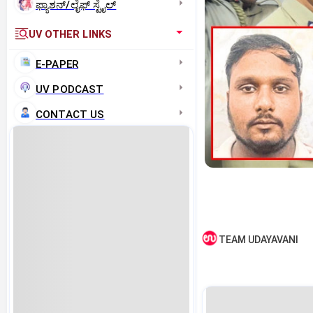
ಫ್ಯಾಶನ್/ಲೈಫ್‌ ಸ್ಟೈಲ್
UV OTHER LINKS
E-PAPER
UV PODCAST
CONTACT US
TEAM UDAYAVANI