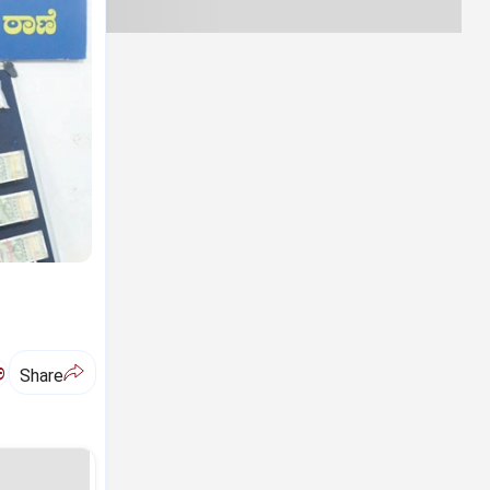
ಅ
Share