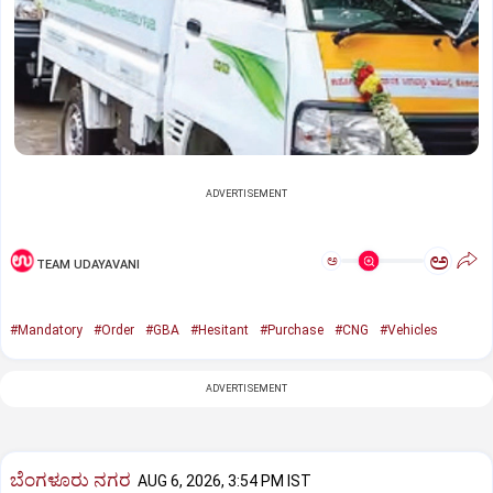
ADVERTISEMENT
ಅ
ಅ
TEAM UDAYAVANI
#Mandatory
#Order
#GBA
#Hesitant
#Purchase
#CNG
#Vehicles
ADVERTISEMENT
ಬೆಂಗಳೂರು ನಗರ
AUG 6, 2026, 3:54 PM IST