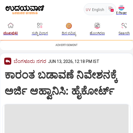
UV
English
E-Paper
ಮುಖಪುಟ
ಸುದ್ದಿ ವಿಭಾಗ
ದಿನ ಭವಿಷ್ಯ
ಹೊಂಗಿರಣ
Search
ADVERTISEMENT
ಬೆಂಗಳೂರು ನಗರ
JUN 13, 2026, 12:18 PM IST
ಕಾರಂತ ಬಡಾವಣೆ ನಿವೇಶನಕ್ಕೆ
ಅರ್ಜಿ ಆಹ್ವಾನಿಸಿ: ಹೈಕೋರ್ಟ್‌