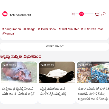
ಅ
ಅ
TEAM UDAYAVANI
#inauguration
#Lalbagh
#Flower Show
#Chief Minister
#DK Shivakumar
#Mumbai
ADVERTISEMENT
ಇನ್ನಷ್ಟು ಸುದ್ದಿ ಈ ವಿಭಾಗದಿಂದ
Yesterday
Yesterday
Yesterday
ಬನ್ನೇರುಘಟ್ಟದಲ್ಲಿ ನೀರಾನೆ
ವೃದ್ಧ ಮಹಿಳೆಯ ಶವ
ಕೆ.ಆರ್‌.ಮಾರ್ಕೆಟ್‌ ಬಳಿ 2
ಮರಿ ಜನನ : ವಿಶೇಷ ಆರೈಕೆ
ಕೊಳೆತ ಸ್ಥಿತಿಯಲ್ಲಿ ಪತ್ತೆ
ಅಂಗಡಿ ಮಳಿಗೆ ತೆರವು:
ಲಕ್ಷಾಂತರ ಜನರ ಗೆಲುವು
ಎಂದ ಕೆಬಿಜಿ