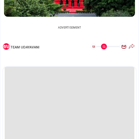
ADVERTISEMENT
ಅ
ಅ
TEAM UDAYAVANI