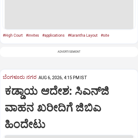
#High Court
#invites
#applications
#Karantha Layout
#site
ADVERTISEMENT
ಬೆಂಗಳೂರು ನಗರ
AUG 6, 2026, 4:15 PM IST
ಕಡ್ಡಾಯ ಆದೇಶ: ಸಿಎನ್‌ಜಿ
ವಾಹನ ಖರೀದಿಗೆ ಜಿಬಿಎ
ಹಿಂದೇಟು