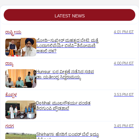
LATEST NEWS
ರಾಷ್ಟ್ರೀಯ
4:01 PM IST
ಮೋದಿ–ಸುಖ್ಬೀರ್ ಮಹತ್ವದ ಭೇಟಿ: ಮತ್ತೆ
ಒಂದಾಗಲಿವೆಯೇ ಬಿಜೆಪಿ–ಶಿರೋಮಣಿ
ಅಕಾಲಿ ದಳ?
ರಾಜ್ಯ
4:00 PM IST
Hunsur: ಬರ ವೀಕ್ಷಣೆ ನಡೆಸಿದ ಸಚಿವ
ಡಾ. ಯತೀಂದ್ರ ಸಿದ್ದರಾಮಯ್ಯ
ಕೊಪ್ಪಳ
3:53 PM IST
Dotihal: ಮೂಲಸೌಕರ್ಯ ವಂಚಿತ
ಶಿರಗುಂಪಿ ಪ್ರೌಢಶಾಲೆ
ಗದಗ
3:45 PM IST
Shirhatti: ಹೆಸರಿಗೆ ಬಂಪರ್ ಬೆಲೆ ಇದ್ರೂ