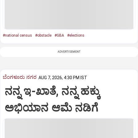
#national census
#obstacle
#GBA
#elections
ADVERTISEMENT
ಬೆಂಗಳೂರು ನಗರ
AUG 7, 2026, 4:30 PM IST
ನನ್ನ ಇ-ಖಾತೆ, ನನ್ನ ಹಕ್ಕು
ಅಭಿಯಾನ ಆಮೆ ನಡಿಗೆ