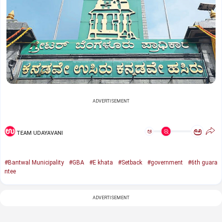
ADVERTISEMENT
ಅ
ಅ
TEAM UDAYAVANI
#Bantwal Municipality
#GBA
#E khata
#Setback
#government
#6th guara
ntee
ADVERTISEMENT