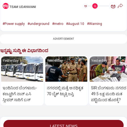
ಅ
ಅ
TEAM UDAYAVANI
#Power supply
#underground
#metro
#August 10
#Warning
ADVERTISEMENT
ಇನ್ನಷ್ಟು ಸುದ್ದಿ ಈ ವಿಭಾಗದಿಂದ
Yesterday
Yesterday
Yesterday
ಇಂದಿನಿಂದ ಬೆಂಗಳೂರು-
ನಗರದಲ್ಲಿ ಮತ್ತೆ ಅನಧಿಕೃತ
SIR:ಬೆಂಗಳೂರು ನಗರದ
ಕಣ್ಣೂರಿಗೆ ನಾನ್‌ ಎಸಿ
70 ಬೈಕ್‌ ಟ್ಯಾಕ್ಸಿ ಜಪ್ತಿ
49.5 ಲಕ್ಷ ಮಂದಿ ಮತ
ಸ್ಲೀಪರ್‌ ಸಾರಿಗೆ ಬಸ್‌
ಪಟ್ಟಿಯಿಂದ ಹೊರಕ್ಕೆ?
LATEST NEWS