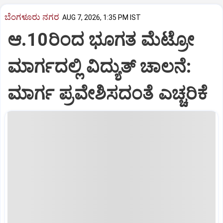
ಬೆಂಗಳೂರು ನಗರ
AUG 7, 2026, 1:35 PM IST
ಆ.10ರಿಂದ ಭೂಗತ ಮೆಟ್ರೋ
ಮಾರ್ಗದಲ್ಲಿ ವಿದ್ಯುತ್‌ ಚಾಲನೆ:
ಮಾರ್ಗ ಪ್ರವೇಶಿಸದಂತೆ ಎಚ್ಚರಿಕೆ