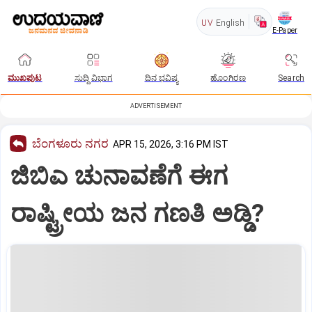
UV
English
E-Paper
ಮುಖಪುಟ
ಸುದ್ದಿ ವಿಭಾಗ
ದಿನ ಭವಿಷ್ಯ
ಹೊಂಗಿರಣ
Search
ADVERTISEMENT
ಬೆಂಗಳೂರು ನಗರ
APR 15, 2026, 3:16 PM IST
ಜಿಬಿಎ ಚುನಾವಣೆಗೆ ಈಗ
ರಾಷ್ಟ್ರೀಯ ಜನ ಗಣತಿ ಅಡ್ಡಿ?