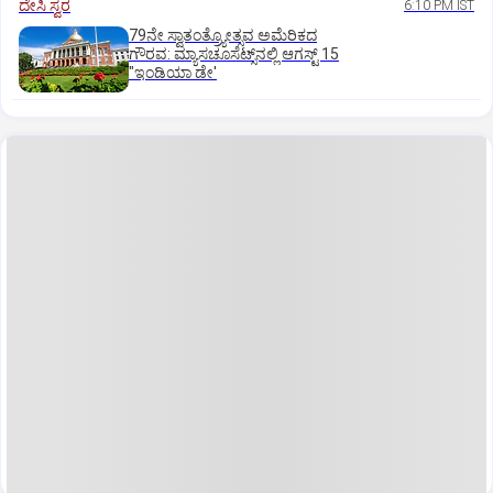
ದೇಸಿ ಸ್ವರ
6:10 PM IST
79ನೇ ಸ್ವಾತಂತ್ರ್ಯೋತ್ಸವ ಅಮೆರಿಕದ
ಗೌರವ: ಮ್ಯಾಸಚೂಸೆಟ್ಸ್‌ನಲ್ಲಿ ಆಗಸ್ಟ್‌ 15
"ಇಂಡಿಯಾ ಡೇ'