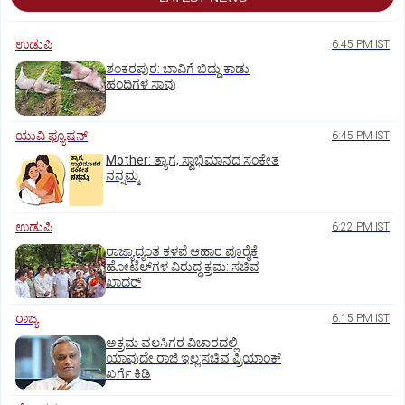
ಉಡುಪಿ
6:45 PM IST
ಶಂಕರಪುರ: ಬಾವಿಗೆ ಬಿದ್ದು ಕಾಡು
ಹಂದಿಗಳ ಸಾವು
ಯುವಿ ಫ್ಯೂಷನ್
6:45 PM IST
Mother: ತ್ಯಾಗ, ಸ್ವಾಭಿಮಾನದ ಸಂಕೇತ
ನನ್ನಮ್ಮ
ಉಡುಪಿ
6:22 PM IST
ರಾಜ್ಯಾದ್ಯಂತ ಕಳಪೆ ಆಹಾರ ಪೂರೈಕೆ
ಹೋಟೆಲ್‌ಗಳ ವಿರುದ್ಧ ಕ್ರಮ: ಸಚಿವ
ಖಾದರ್
ರಾಜ್ಯ
6:15 PM IST
ಅಕ್ರಮ ವಲಸಿಗರ ವಿಚಾರದಲ್ಲಿ
ಯಾವುದೇ ರಾಜಿ ಇಲ್ಲ:ಸಚಿವ ಪ್ರಿಯಾಂಕ್
ಖರ್ಗೆ ಕಿಡಿ