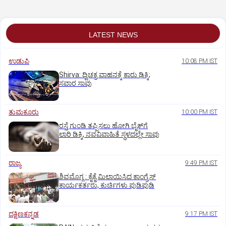
LATEST NEWS
ಉಡುಪಿ
10:08 PM IST
Shirva: ದ್ವಿಚಕ್ರ ವಾಹನಕ್ಕೆ ಕಾರು ಢಿಕ್ಕಿ;
ಸವಾರ ಸಾವು
ತುಮಕೂರು
10:00 PM IST
ರಸ್ತೆ ಗುಂಡಿ ತಪ್ಪಿಸಲು ಹೋಗಿ ಬೈಕ್‌ಗೆ
ಲಾರಿ ಡಿಕ್ಕಿ, ನವವಿವಾಹಿತೆ ಸ್ಥಳದಲ್ಲೇ ಸಾವು
ರಾಜ್ಯ
9:49 PM IST
ಶಿವಮೊಗ್ಗ : ಕೈಕೈ ಮಿಲಾಯಿಸಿದ ಕಾಂಗ್ರೆಸ್
ಕಾರ್ಯಕರ್ತರು, ಕುರ್ಚಿಗಳು ಪುಡಿಪುಡಿ
ದಕ್ಷಿಣಕನ್ನಡ
9:17 PM IST