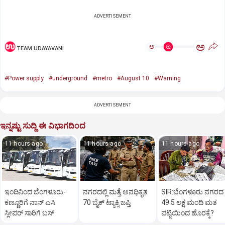
ADVERTISEMENT
ಅ
ಅ
TEAM UDAYAVANI
#Power supply
#underground
#metro
#August 10
#Warning
ADVERTISEMENT
ಇನ್ನಷ್ಟು ಸುದ್ದಿ ಈ ವಿಭಾಗದಿಂದ
11 hours ago
11 hours ago
11 hours ago
ಇಂದಿನಿಂದ ಬೆಂಗಳೂರು-
ನಗರದಲ್ಲಿ ಮತ್ತೆ ಅನಧಿಕೃತ
SIR:ಬೆಂಗಳೂರು ನಗರದ
ಕಣ್ಣೂರಿಗೆ ನಾನ್‌ ಎಸಿ
70 ಬೈಕ್‌ ಟ್ಯಾಕ್ಸಿ ಜಪ್ತಿ
49.5 ಲಕ್ಷ ಮಂದಿ ಮತ
ಸ್ಲೀಪರ್‌ ಸಾರಿಗೆ ಬಸ್‌
ಪಟ್ಟಿಯಿಂದ ಹೊರಕ್ಕೆ?