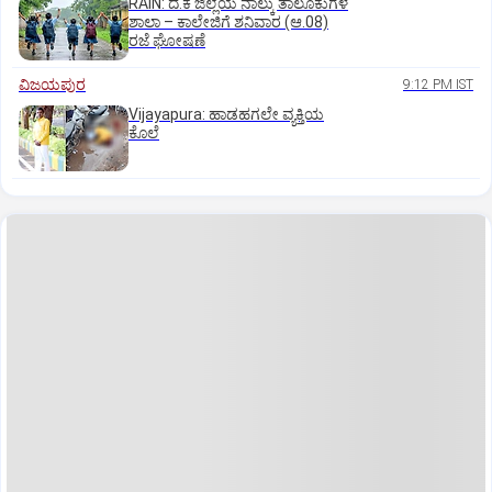
RAIN: ದ.ಕ ಜಿಲ್ಲೆಯ ನಾಲ್ಕು ತಾಲೂಕುಗಳ
ಶಾಲಾ – ಕಾಲೇಜಿಗೆ ಶನಿವಾರ (ಆ.08)
ರಜೆ ಘೋಷಣೆ
ವಿಜಯಪುರ
9:12 PM IST
Vijayapura: ಹಾಡಹಗಲೇ ವ್ಯಕ್ತಿಯ
ಕೊಲೆ