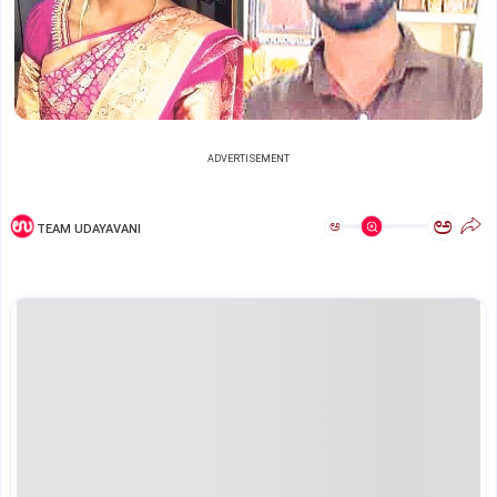
ADVERTISEMENT
ಅ
ಅ
TEAM UDAYAVANI