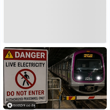
ಸಾಂದರ್ಭಿಕ ಎಐ ಚಿತ್ರ