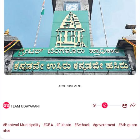
ADVERTISEMENT
ಅ
ಅ
TEAM UDAYAVANI
#Bantwal Municipality
#GBA
#E khata
#Setback
#government
#6th guara
ntee