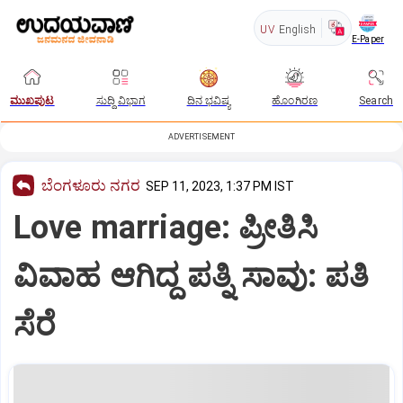
UV
English
E-Paper
ಮುಖಪುಟ
ಸುದ್ದಿ ವಿಭಾಗ
ದಿನ ಭವಿಷ್ಯ
ಹೊಂಗಿರಣ
Search
ADVERTISEMENT
ಬೆಂಗಳೂರು ನಗರ
SEP 11, 2023, 1:37 PM IST
Love marriage: ಪ್ರೀತಿಸಿ
ವಿವಾಹ ಆಗಿದ್ದ ಪತ್ನಿ ಸಾವು: ಪತಿ
ಸೆರೆ