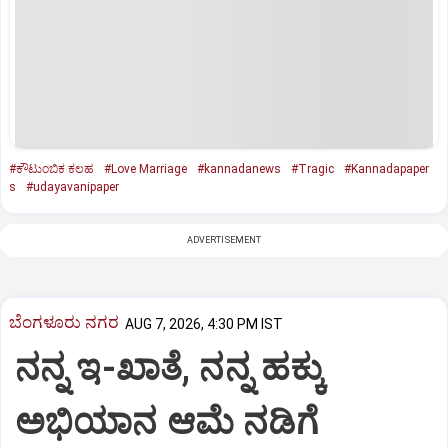
#ಕೌಟುಂಬಿಕ ಕಲಹ
#Love Marriage
#kannadanews
#Tragic
#Kannadapaper
s
#udayavanipaper
ADVERTISEMENT
ಬೆಂಗಳೂರು ನಗರ
AUG 7, 2026, 4:30 PM IST
ನನ್ನ ಇ-ಖಾತೆ, ನನ್ನ ಹಕ್ಕು
ಅಭಿಯಾನ ಆಮೆ ನಡಿಗೆ