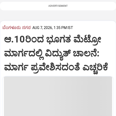
ADVERTISEMENT
ಬೆಂಗಳೂರು ನಗರ
AUG 7, 2026, 1:35 PM IST
ಆ.10ರಿಂದ ಭೂಗತ ಮೆಟ್ರೋ
ಮಾರ್ಗದಲ್ಲಿ ವಿದ್ಯುತ್‌ ಚಾಲನೆ:
ಮಾರ್ಗ ಪ್ರವೇಶಿಸದಂತೆ ಎಚ್ಚರಿಕೆ