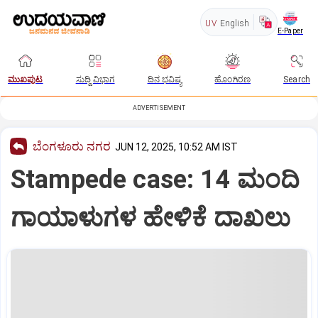
UV
English
E-Paper
ಮುಖಪುಟ
ಸುದ್ದಿ ವಿಭಾಗ
ದಿನ ಭವಿಷ್ಯ
ಹೊಂಗಿರಣ
Search
ADVERTISEMENT
ಬೆಂಗಳೂರು ನಗರ
JUN 12, 2025, 10:52 AM IST
Stampede case: 14 ಮಂದಿ
ಗಾಯಾಳುಗಳ ಹೇಳಿಕೆ ದಾಖಲು