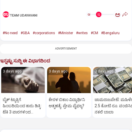
ಅ
ಅ
TEAM UDAYAVANI
#No need
#GBA
#corporations
#Minister
#writes
#CM
#Bengaluru
ADVERTISEMENT
ಇನ್ನಷ್ಟು ಸುದ್ದಿ ಈ ವಿಭಾಗದಿಂದ
3 days ago
3 days ago
3 days ago
ಬೈಕ್‌ ಟ್ಯಾಕ್ಸಿಗೆ
ಕೇರಳ ಬಿಕಾಂ ವಿದ್ಯಾರ್ಥಿನಿ
ಚಾಮರಾಜಪೇಟೆ: ಮಹಿಳೆಗ
ಹಿಂಬದಿಯಿಂದ ಕಾರು ಡಿಕ್ಕಿ:
ಆತ್ಮಹತ್ಯೆ: ಪ್ರೇಮ ವೈಫಲ್ಯ?
2.5 ಕೋಟಿ ರೂ. ವಂಚಿಸಿ
ಟೆಕಿ 3 ವಾರಗಳಿಂದ
ನಕಲಿ ಬಾಬಾ
ಕೋಮಾದಲ್ಲಿ