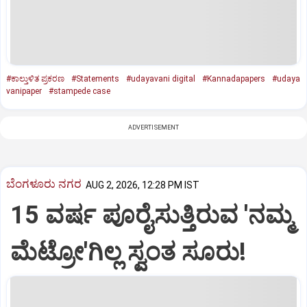
#ಕಾಲ್ತುಳಿತ ಪ್ರಕರಣ
#Statements
#udayavani digital
#Kannadapapers
#udaya
vanipaper
#stampede case
ADVERTISEMENT
ಬೆಂಗಳೂರು ನಗರ
AUG 2, 2026, 12:28 PM IST
15 ವರ್ಷ ಪೂರೈಸುತ್ತಿರುವ 'ನಮ್ಮ
ಮೆಟ್ರೋ'ಗಿಲ್ಲ ಸ್ವಂತ ಸೂರು!