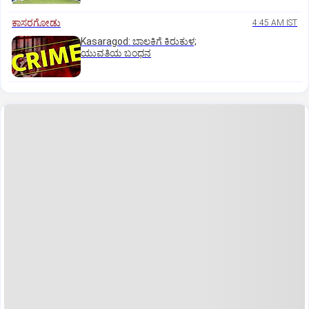
ಕಾಸರಗೋಡು
4:45 AM IST
Kasaragod: ಬಾಲಕಿಗೆ ಕಿರುಕುಳ;
ಯುವತಿಯ ಬಂಧನ