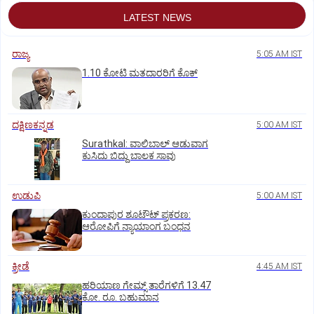
LATEST NEWS
ರಾಜ್ಯ
5:05 AM IST
1.10 ಕೋಟಿ ಮತದಾರರಿಗೆ ಕೊಕ್‌
ದಕ್ಷಿಣಕನ್ನಡ
5:00 AM IST
Surathkal: ವಾಲಿಬಾಲ್ ಆಡುವಾಗ
ಕುಸಿದು ಬಿದ್ದು ಬಾಲಕ ಸಾವು
ಉಡುಪಿ
5:00 AM IST
ಕುಂದಾಪುರ ಶೂಟೌಟ್ ಪ್ರಕರಣ:
ಆರೋಪಿಗೆ ನ್ಯಾಯಾಂಗ ಬಂಧನ
ಕ್ರೀಡೆ
4:45 AM IST
ಹರಿಯಾಣ ಗೇಮ್ಸ್‌ ತಾರೆಗಳಿಗೆ 13.47
ಕೋ. ರೂ. ಬಹುಮಾನ