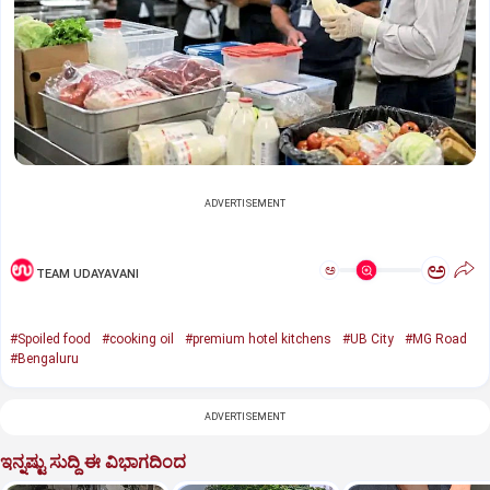
ADVERTISEMENT
ಅ
ಅ
TEAM UDAYAVANI
#Spoiled food
#cooking oil
#premium hotel kitchens
#UB City
#MG Road
#Bengaluru
ADVERTISEMENT
ಇನ್ನಷ್ಟು ಸುದ್ದಿ ಈ ವಿಭಾಗದಿಂದ