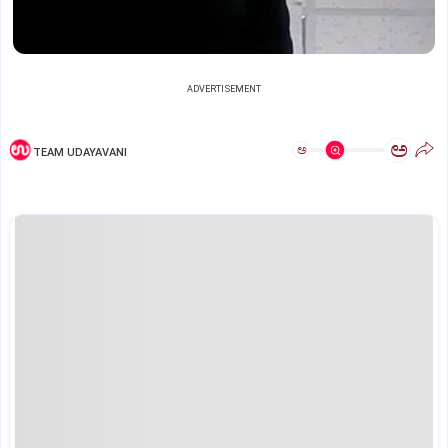
ADVERTISEMENT
ಅ
ಅ
TEAM UDAYAVANI