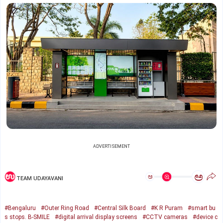
ADVERTISEMENT
ಅ
ಅ
TEAM UDAYAVANI
#Bengaluru
#Outer Ring Road
#Central Silk Board
#K R Puram
#smart bu
s stops. B-SMILE
#digital arrival display screens
#CCTV cameras
#device c