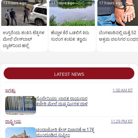
13 hours ago
14 hours ago
17 hours ago
ಉಗ್ರರೆಂದು ಶಂಕಿಸಿ ಟೆಕ್ಕಿಗಳ
ಹೆಬ್ಬಾಳ ಕೆರೆ ಒಡಲಿಗೆ ಕಿರು
ಬೆಂಗಳೂರಿನಲ್ಲಿ ಮತ್ತೆ 52
ಮೇಲೆ ಬೇಸ್‌ಬಾಲ್‌
ಸುರಂಗ ಕಂಟಕ: ತಜ್ಞರು
ಅಕ್ರಮ ವಲಸಿಗರ ಬಂಧ
ಬ್ಯಾಟ್‌ನಿಂದ ಹಲ್ಲೆ
LATEST NEWS
ಜಗತ್ತು
1:00 AM IST
ಸ್ಲೊವೇನಿಯಾ: ಭಾರತ ರಾಯಭಾರ
ಕಚೇರಿ ಮೇಲೆ ದುಷ್ಕರ್ಮಿಗಳ ದಾಳಿ
ರಾಷ್ಟ್ರೀಯ
11:29 PM IST
ಚಂದಾಚೋರಿ ಕೇಸ್‌ ವಿಚಾರಣೆ ಆ.17ಕ್ಕೆ
ಮುಂದೂಡಿದ ಸುಪ್ರೀಂ