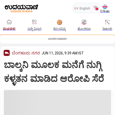
UV
English
E-Paper
ಮುಖಪುಟ
ಸುದ್ದಿ ವಿಭಾಗ
ದಿನ ಭವಿಷ್ಯ
ಹೊಂಗಿರಣ
Search
ADVERTISEMENT
ಬೆಂಗಳೂರು ನಗರ
JUN 11, 2026, 9:39 AM IST
ಬಾಲ್ಕನಿ ಮೂಲಕ ಮನೆಗೆ ನುಗ್ಗಿ
ಕಳ್ಳತನ ಮಾಡಿದ ಆರೋಪಿ ಸೆರೆ