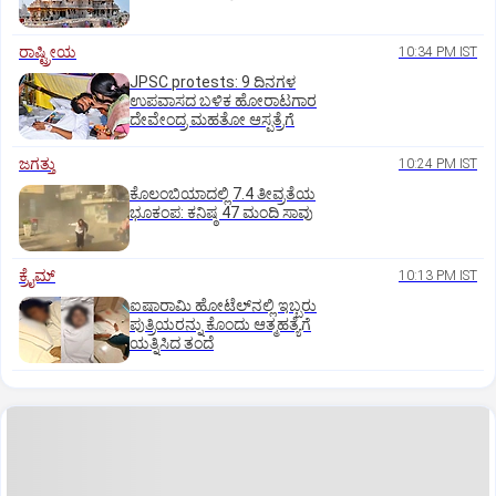
ರಾಷ್ಟ್ರೀಯ
10:34 PM IST
JPSC protests: 9 ದಿನಗಳ
ಉಪವಾಸದ ಬಳಿಕ ಹೋರಾಟಗಾರ
ದೇವೇಂದ್ರ ಮಹತೋ ಆಸ್ಪತ್ರೆಗೆ
ಜಗತ್ತು
10:24 PM IST
ಕೊಲಂಬಿಯಾದಲ್ಲಿ 7.4 ತೀವ್ರತೆಯ
ಭೂಕಂಪ: ಕನಿಷ್ಠ 47 ಮಂದಿ ಸಾವು
ಕ್ರೈಮ್
10:13 PM IST
ಐಷಾರಾಮಿ ಹೋಟೆಲ್‌ನಲ್ಲಿ ಇಬ್ಬರು
ಪುತ್ರಿಯರನ್ನು ಕೊಂದು ಆತ್ಮಹತ್ಯೆಗೆ
ಯತ್ನಿಸಿದ ತಂದೆ