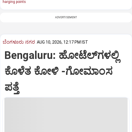
harging points
ADVERTISEMENT
ಬೆಂಗಳೂರು ನಗರ
AUG 10, 2026, 12:17 PM IST
Bengaluru: ಹೋಟೆಲ್‌ಗ‌ಳಲ್ಲಿ
ಕೊಳೆತ ಕೋಳಿ -ಗೋಮಾಂಸ
ಪತ್ತೆ