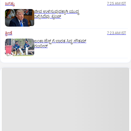
ಜಗತ್ತು
7:25 AM IST
ಜೀವ ಉಳಿಸುವುದಕ್ಕಾಗಿ ಯುದ್ಧ
ನಿಲ್ಲಿಸಿದೆವು: ಟ್ರಂಪ್‌
ಕ್ರೀಡೆ
7:23 AM IST
ಲಂಕಾ ಟೆಸ್ಟ್‌ ಗೆ ಭಾರತ ಸಿದ್ಧ: ಗೌತಮ್‌
ಗಂಭೀರ್‌