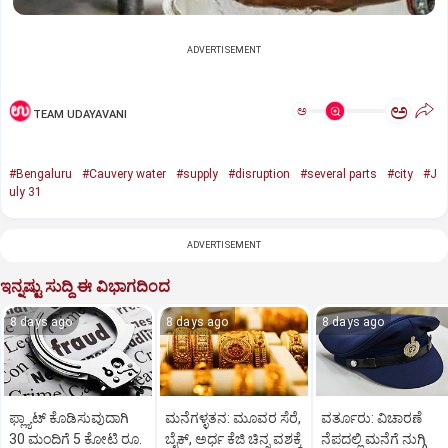
ADVERTISEMENT
ಅ
ಅ
TEAM UDAYAVANI
#Bengaluru
#Cauvery water
#supply
#disruption
#several parts
#city
#J
uly 31
ADVERTISEMENT
ಇನ್ನಷ್ಟು ಸುದ್ದಿ ಈ ವಿಭಾಗದಿಂದ
8 days ago
8 days ago
8 days ago
ಫ್ಲ್ಯಾಟ್‌ ಕೊಡಿಸುವುದಾಗಿ
ಮನೆಗಳ್ಳತನ: ಮೂವರ ಸೆರೆ,
ವರ್ತೂರು: ವಿಚಾರಣೆ
30 ಮಂದಿಗೆ 5 ಕೋಟಿ ರೂ.
ಬೈಕ್, ಅರ್ಧ ಕೆಜಿ ಚಿನ್ನ ವಶಕ್ಕೆ
ನೆಪದಲ್ಲಿ ಮನೆಗೆ ನುಗ್ಗಿ