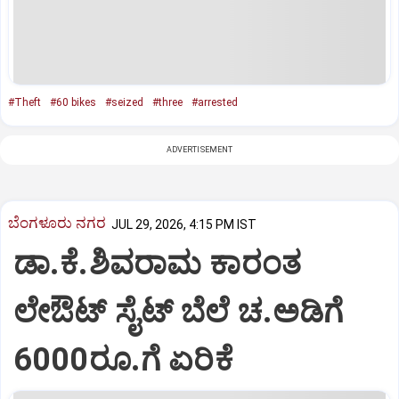
#Theft
#60 bikes
#seized
#three
#arrested
ADVERTISEMENT
ಬೆಂಗಳೂರು ನಗರ
JUL 29, 2026, 4:15 PM IST
ಡಾ.ಕೆ.ಶಿವರಾಮ ಕಾರಂತ
ಲೇಔಟ್‌ ಸೈಟ್‌ ಬೆಲೆ ಚ.ಅಡಿಗೆ
6000ರೂ.ಗೆ ಏರಿಕೆ