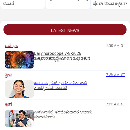
ವಂಚನೆ
ಪೊಲೀಸರಿಂದ ಕಳ್ಳತನ?
LATEST NEWS
ರಾಶಿ ಫಲ
7:38 AM IST
Daily horoscope 7-8-2026
ಶುಕ್ರವಾರ:ಕನ್ಯಾನ್ವೇಷಿಗಳಿಗೆ ಶುಭ ಶಕುನ
ಕ್ರೀಡೆ
7:38 AM IST
ಜೂ. ಏಷ್ಯಾ ಕಪ್‌: ಭಾರತ ವನಿತಾ ಹಾಕಿ
ತಂಡಕ್ಕೆ ಚಾನು ನಾಯಕಿ
ಕ್ರೀಡೆ
7:33 AM IST
ಎಸ್‌ಎಐನಲ್ಲಿ ತರಬೇತುದಾರರ ಅಭಾವ:
ಮಾಂಡವೀಯ