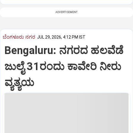
ADVERTISEMENT
ಬೆಂಗಳೂರು ನಗರ
JUL 29, 2026, 4:12 PM IST
Bengaluru: ನಗರದ ಹಲವೆಡೆ
ಜುಲೈ 31ರಂದು ಕಾವೇರಿ ನೀರು
ವ್ಯತ್ಯಯ