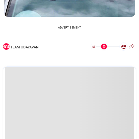
ADVERTISEMENT
ಅ
ಅ
TEAM UDAYAVANI