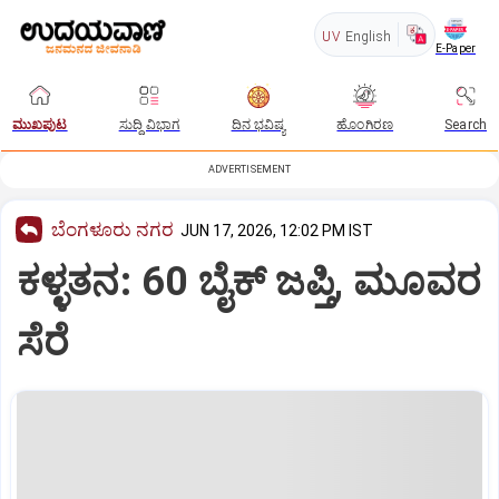
UV
English
E-Paper
ಮುಖಪುಟ
ಸುದ್ದಿ ವಿಭಾಗ
ದಿನ ಭವಿಷ್ಯ
ಹೊಂಗಿರಣ
Search
ADVERTISEMENT
ಬೆಂಗಳೂರು ನಗರ
JUN 17, 2026, 12:02 PM IST
ಕಳ್ಳತನ: 60 ಬೈಕ್‌ ಜಪ್ತಿ, ಮೂವರ
ಸೆರೆ