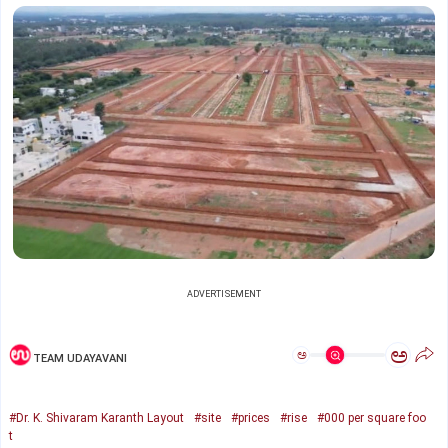
ADVERTISEMENT
ಅ
ಅ
TEAM UDAYAVANI
#Dr. K. Shivaram Karanth Layout
#site
#prices
#rise
#000 per square foo
t