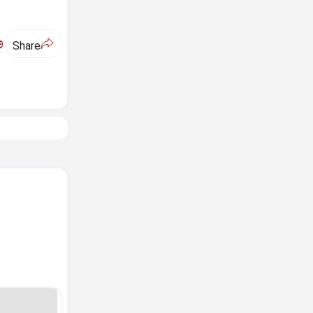
ಅ
Share