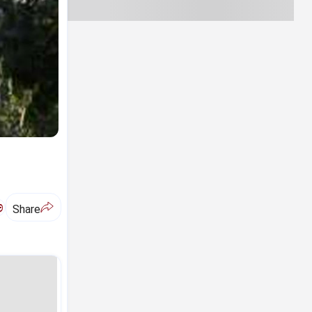
ಅ
Share