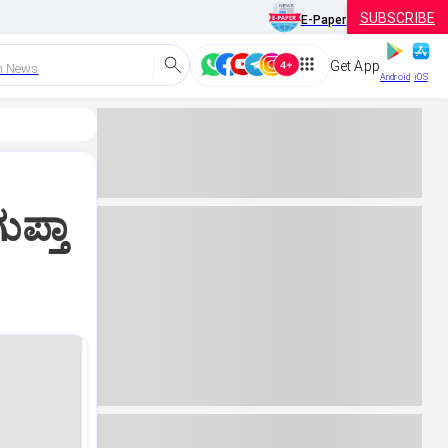
SUBSCRIBE
E-Paper
Get App
h News
Android
iOS
ಪ್ತಾ