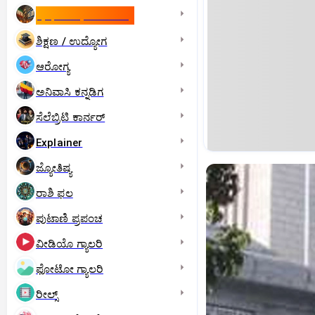
ಇಸ್ರೇಲ್- ಇರಾನ್‌ ಯುದ್ಧ
ಶಿಕ್ಷಣ / ಉದ್ಯೋಗ
ಆರೋಗ್ಯ
ಅನಿವಾಸಿ ಕನ್ನಡಿಗ
ಸೆಲೆಬ್ರಿಟಿ ಕಾರ್ನರ್‌
Explainer
ಜ್ಯೋತಿಷ್ಯ
ರಾಶಿ ಫಲ
ಪುಟಾಣಿ ಪ್ರಪಂಚ
ವೀಡಿಯೊ ಗ್ಯಾಲರಿ
ಫೋಟೋ ಗ್ಯಾಲರಿ
ರೀಲ್ಸ್