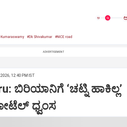
ಅ
. Kumaraswamy
#Dk Shivakumar
#NICE road
ADVERTISEMENT
 2026, 12:40 PM IST
: ಬಿರಿಯಾನಿಗೆ ‘ಚಟ್ನಿ ಹಾಕಿಲ್ಲ’
ಟೆಲ್‌ ಧ್ವಂಸ