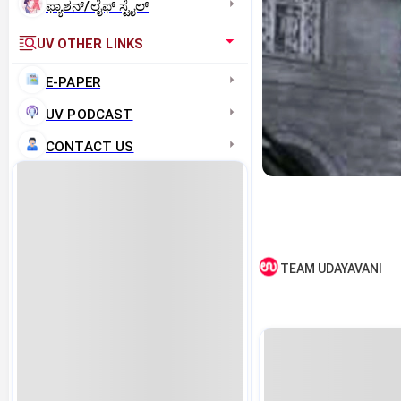
ಫ್ಯಾಶನ್/ಲೈಫ್‌ ಸ್ಟೈಲ್
UV OTHER LINKS
E-PAPER
UV PODCAST
CONTACT US
TEAM UDAYAVANI