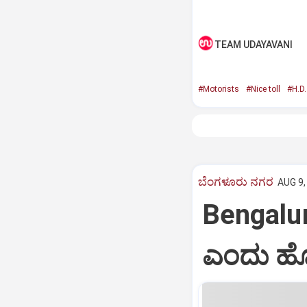
TEAM UDAYAVANI
#Motorists
#Nice toll
#H.D
ಬೆಂಗಳೂರು ನಗರ
AUG 9,
Bengaluru
ಎಂದು ಹೋ