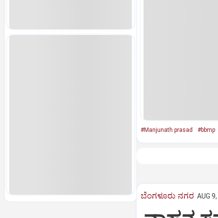
#Manjunath prasad
#bbmp
ಬೆಂಗಳೂರು ನಗರ
AUG 9,