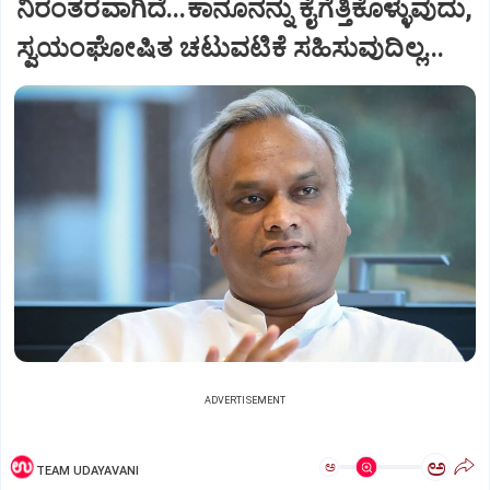
ನಿರಂತರವಾಗಿದೆ...ಕಾನೂನನ್ನು ಕೈಗೆತ್ತಿಕೊಳ್ಳುವುದು,
ಸ್ವಯಂಘೋಷಿತ ಚಟುವಟಿಕೆ ಸಹಿಸುವುದಿಲ್ಲ...
ADVERTISEMENT
ಅ
ಅ
TEAM UDAYAVANI