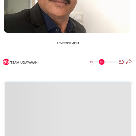
ADVERTISEMENT
ಅ
ಅ
TEAM UDAYAVANI