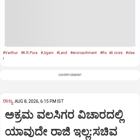
#Varthur
#K.R.Pura
#Jigani
#Land
#encroachment
#Rs. 46 crore
#clea
r
ADVERTISEMENT
ರಾಜ್ಯ
AUG 8, 2026, 6:15 PM IST
ಅಕ್ರಮ ವಲಸಿಗರ ವಿಚಾರದಲ್ಲಿ
ಯಾವುದೇ ರಾಜಿ ಇಲ್ಲ:ಸಚಿವ