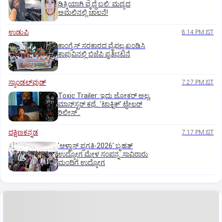
ಢಿಕ್ಕಿಯಾಗಿ ವೃದ್ಧೆ ಬಲಿ: ಮದ್ಯದ
ಅಮಲಿನಲ್ಲಿ ಚಾಲನೆ!
ಉಡುಪಿ
8:14 PM IST
ಕಾಂಗ್ರೆಸ್ ಸರಕಾರದ ವೈಫಲ್ಯ ಖಂಡಿಸಿ
ಕಾಪುವಿನಲ್ಲಿ ಬಿಜೆಪಿ ಪ್ರತಿಭಟನೆ
ಸ್ಯಾಂಡಲ್‌ವುಡ್‌
7:27 PM IST
Toxic Trailer: ಇದು ಜೋಕರ್‌ ಅಲ್ಲ,
ಮಾನ್‌ಸ್ಟರ್‌ ಕಥೆ.. ʼಟಾಕ್ಸಿಕ್‌ʼ ಟ್ರೇಲರ್‌
ರಿಲೀಸ್..
ದಕ್ಷಿಣಕನ್ನಡ
7:17 PM IST
'ಆಳ್ವಾಸ್‌ ಪ್ರಗತಿ-2026' ಬೃಹತ್
ಉದ್ಯೋಗ ಮೇಳ ಸಂಪನ್ನ: ಸಾವಿರಾರು
ಮಂದಿಗೆ ಉದ್ಯೋಗ