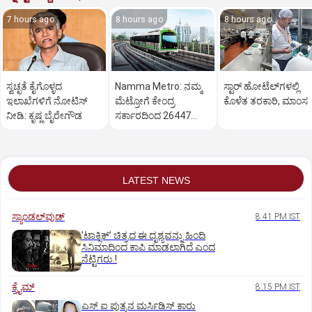
7 hours ago
8 hours ago
8 hours ago
ಸ್ವಚ್ಛತೆ ಕೈಗೊಳ್ಳದ
Namma Metro: ನಮ್ಮ
ಸ್ಟಾರ್‌ ಹೋಟೆಲ್‌ಗ‌ಳಲ್ಲಿ
ಇಲಾಖೆಗಳಿಗೆ ನೋಟಿಸ್‌
ಮೆಟ್ರೋಗೆ ಕೇಂದ್ರ
ಕೊಳೆತ ತರಕಾರಿ, ಮಾಂಸ
ನೀಡಿ: ಕೃಷ್ಣ ಬೈರೇಗೌಡ
ಸರ್ಕಾರದಿಂದ 26447
ಕೋಟಿ ರೂ. ಬಿಡುಗಡೆ
LATEST NEWS
ಸ್ಯಾಂಡಲ್‌ವುಡ್‌
8:41 PM IST
ʼಟಾಕ್ಸಿಕ್‌ʼ ಚಿತ್ರದ ಈ ದೃಶ್ಯವನ್ನು ಹಿಂದಿ
ಸಿನಿಮಾದಿಂದ ಕಾಪಿ ಮಾಡಲಾಗಿದೆ ಎಂದ
ನೆಟ್ಟಿಗರು.!
ಕ್ರೈಮ್
8:15 PM IST
ಎಸ್ ಐ ಪುತ್ರನ ಮರ್ಸಿಡಿಸ್‌ ಕಾರು