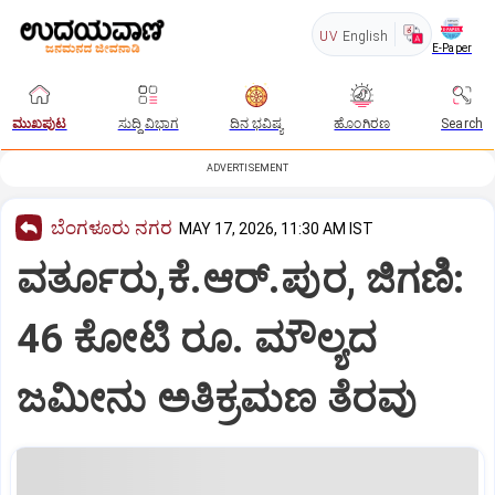
UV
English
E-Paper
ಮುಖಪುಟ
ಸುದ್ದಿ ವಿಭಾಗ
ದಿನ ಭವಿಷ್ಯ
ಹೊಂಗಿರಣ
Search
ADVERTISEMENT
ಬೆಂಗಳೂರು ನಗರ
MAY 17, 2026, 11:30 AM IST
ವರ್ತೂರು,ಕೆ.ಆರ್‌.ಪುರ, ಜಿಗಣಿ:
46 ಕೋಟಿ ರೂ. ಮೌಲ್ಯದ
ಜಮೀನು ಅತಿಕ್ರಮಣ ತೆರವು