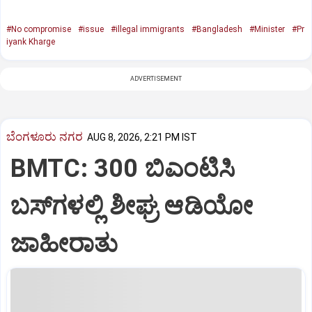
#No compromise
#issue
#illegal immigrants
#Bangladesh
#Minister
#Pr
iyank Kharge
ADVERTISEMENT
ಬೆಂಗಳೂರು ನಗರ
AUG 8, 2026, 2:21 PM IST
BMTC: 300 ಬಿಎಂಟಿಸಿ
ಬಸ್‌ಗಳಲ್ಲಿ ಶೀಘ್ರ ಆಡಿಯೋ
ಜಾಹೀರಾತು