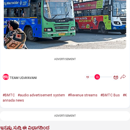
ADVERTISEMENT
ಅ
ಅ
TEAM UDAYAVANI
#BMTC
#audio advertisement system
#Revenue streams
#BMTC Bus
#K
annada news
ADVERTISEMENT
ಇನ್ನಷ್ಟು ಸುದ್ದಿ ಈ ವಿಭಾಗದಿಂದ