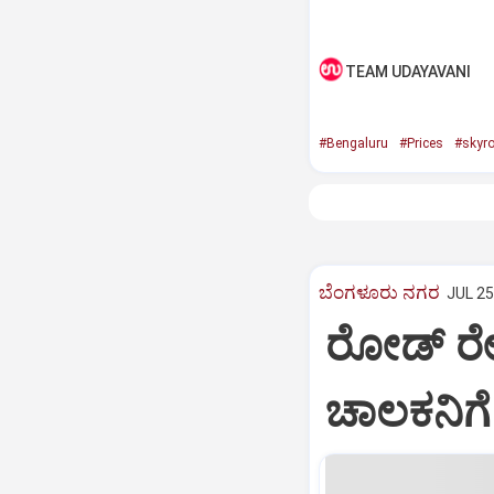
TEAM UDAYAVANI
#Bengaluru
#Prices
#skyro
ಬೆಂಗಳೂರು ನಗರ
JUL 25
ರೋಡ್‌ ರೇಜ
ಚಾಲಕನಿಗೆ 