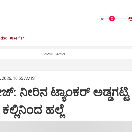
ಅ
cket
#sea fish
ADVERTISEMENT
, 2026, 10:55 AM IST
್‌: ನೀರಿನ ಟ್ಯಾಂಕರ್‌ ಅಡ್ಡಗಟ್ಟಿ
ಕಲ್ಲಿನಿಂದ ಹಲ್ಲೆ