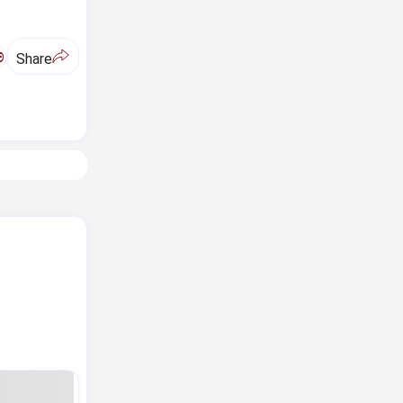
ಅ
Share