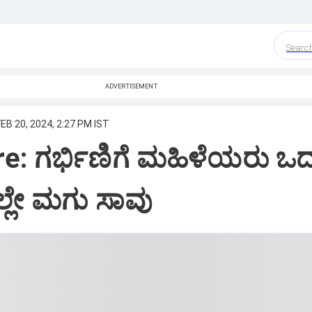
Searc
ADVERTISEMENT
FEB 20, 2024, 2:27 PM IST
e: ಗರ್ಭಿಣಿಗೆ ಮಹಿಳೆಯರು ಒದ್
್ಲೇ ಮಗು ಸಾವು