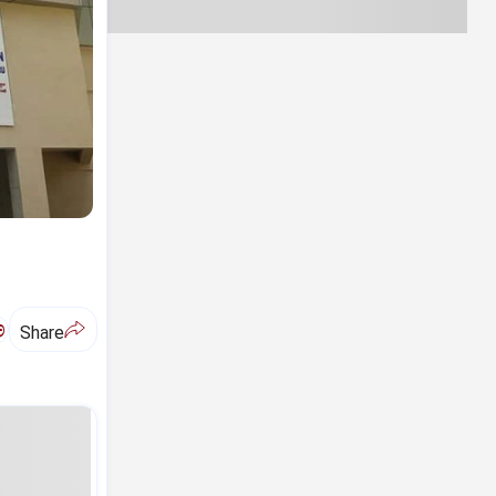
ಅ
Share