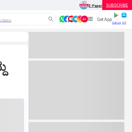
SUBSCRIBE
E-Paper
Get App
h News
Android
iOS
ದು