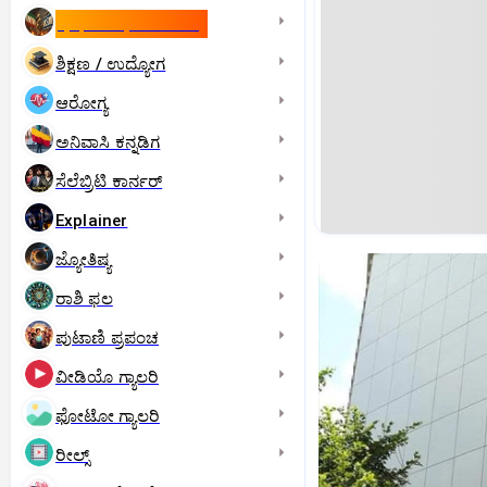
ಇಸ್ರೇಲ್- ಇರಾನ್‌ ಯುದ್ಧ
ಶಿಕ್ಷಣ / ಉದ್ಯೋಗ
ಆರೋಗ್ಯ
ಅನಿವಾಸಿ ಕನ್ನಡಿಗ
ಸೆಲೆಬ್ರಿಟಿ ಕಾರ್ನರ್‌
Explainer
ಜ್ಯೋತಿಷ್ಯ
ರಾಶಿ ಫಲ
ಪುಟಾಣಿ ಪ್ರಪಂಚ
ವೀಡಿಯೊ ಗ್ಯಾಲರಿ
ಫೋಟೋ ಗ್ಯಾಲರಿ
ರೀಲ್ಸ್