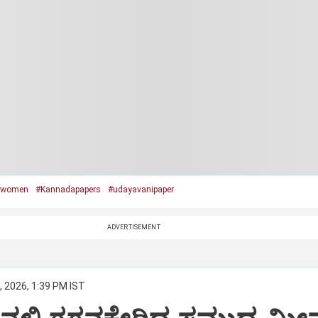
#women
#Kannadapapers
#udayavanipaper
ADVERTISEMENT
, 2026, 1:39 PM IST