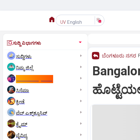
English
UV
ಸುದ್ದಿ ವಿಭಾಗಗಳು
ಬೆಂಗಳೂರು ನಗರ
ಸುದ್ದಿಗಳು
Bangalor
ನಿಮ್ಮ ಜಿಲ್ಲೆ
ಕಾಮನ್‌ ವೆಲ್ತ್‌ ಗೇಮ್ಸ್‌
ಹೊಟ್ಟೆಯಲ
ಸಿನೆಮಾ
ಕ್ರೀಡೆ
ವೆಬ್ ಎಕ್ಸ್‌ಕ್ಲೂಸಿವ್
ಕ್ರೈಮ್
ವೈವಿಧ್ಯ