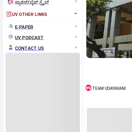
ಫ್ಯಾಶನ್/ಲೈಫ್‌ ಸ್ಟೈಲ್
UV OTHER LINKS
E-PAPER
UV PODCAST
CONTACT US
TEAM UDAYAVANI