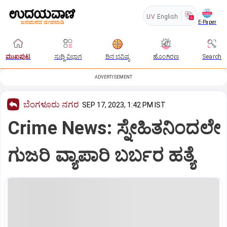
UV
English
E-Paper
ಮುಖಪುಟ
ಸುದ್ದಿ ವಿಭಾಗ
ದಿನ ಭವಿಷ್ಯ
ಹೊಂಗಿರಣ
Search
ADVERTISEMENT
ಬೆಂಗಳೂರು ನಗರ
SEP 17, 2023, 1:42 PM IST
Crime News: ಸ್ನೇಹಿತನಿಂದಲೇ
ಗುಜರಿ ವ್ಯಾಪಾರಿ ಬರ್ಬರ ಹತ್ಯೆ