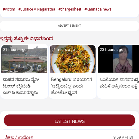
#victim
#Justice V Nagaratna
#chargesheet
#Kannada news
ADVERTISEMENT
ಇನ್ನಷ್ಟು ಸುದ್ದಿ ಈ ವಿಭಾಗದಿಂದ
21 hours ago
21 hours ago
23 hours ago
ವಾಹನ ಸವಾರರು ನೈಸ್‌
Bengaluru: ಬಿರಿಯಾನಿಗೆ
ಒಂಟಿಯಾಗಿ ವಾಸವಾಗಿದ್ದ
ಟೋಲ್‌ ಕಟ್ಟಬೇಡಿ:
‘ಚಟ್ನಿ ಹಾಕಿಲ್ಲ’ ಎಂದು
ಮಹಿಳೆ ಅಸ್ಥಿ ಪಂಜರ ಪತ್ತೆ
ಎಚ್‌.ಡಿ.ಕುಮಾರಸ್ವಾಮಿ
ಹೋಟೆಲ್‌ ಧ್ವಂಸ
LATEST NEWS
ಶಿಕ್ಷಣ / ಉದ್ಯೋಗ
9:59 AM IST