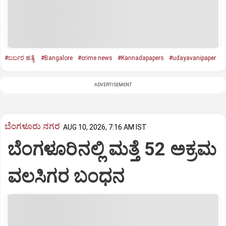
#ಬರ್ಬರ ಹತ್ಯೆ
#Bangalore
#crime news
#Kannadapapers
#udayavanipaper
ADVERTISEMENT
ಬೆಂಗಳೂರು ನಗರ
AUG 10, 2026, 7:16 AM IST
ಬೆಂಗಳೂರಿನಲ್ಲಿ ಮತ್ತೆ 52 ಅಕ್ರಮ
ವಲಸಿಗರ ಬಂಧನ