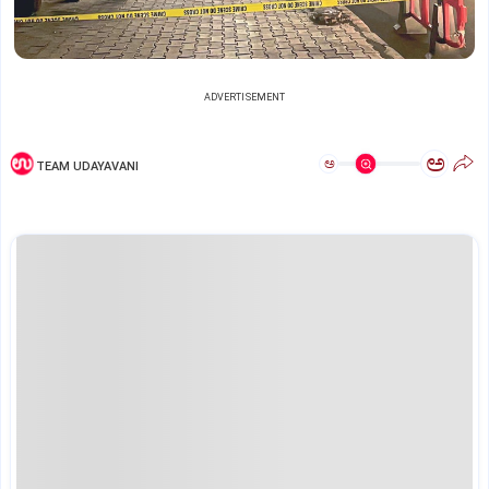
ADVERTISEMENT
ಅ
ಅ
TEAM UDAYAVANI