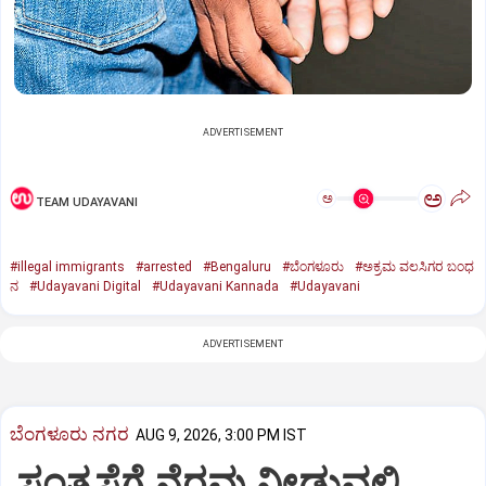
ADVERTISEMENT
ಅ
ಅ
TEAM UDAYAVANI
#illegal immigrants
#arrested
#Bengaluru
#ಬೆಂಗಳೂರು
#ಅಕ್ರಮ ವಲಸಿಗರ ಬಂಧ
ನ
#Udayavani Digital
#Udayavani Kannada
#Udayavani
ADVERTISEMENT
ಬೆಂಗಳೂರು ನಗರ
AUG 9, 2026, 3:00 PM IST
ಸಂತ್ರಸ್ತೆಗೆ ನೆರವು ನೀಡುವಲ್ಲಿ