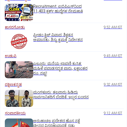
Recruitment: ಐಬಿಪಿಎಸ್‌ನಿಂದ
11,403 ಕ್ಲರ್ಕ್‌ ಹುದ್ದೆಗಳ ನೇಮಕಾತಿ
ಕಾಸರಗೋಡು
9:52 AM IST
ಫ್ರೀಡಂ ಕ್ವಿಜ್‌ ವಿವಾದ: ಶಿಕ್ಷಕನ
ಅಮಾನತು; ಶಿಸ್ತು ಕ್ರಮಕ್ಕೆ ನಿರ್ದೇಶನ
ಉಡುಪಿ
9:45 AM IST
ಎಲ್ಲೂರು: ಮನೆಯ ಛಾವಣಿ ಕುಸಿತ:
ಮಹಿಳೆ ಪವಾಡಸದೃಶ ಪಾರು, ಲಕ್ಷಾಂತರ
ರೂ. ನಷ್ಟ!
ದಕ್ಷಿಣಕನ್ನಡ
9:32 AM IST
ಮಂಗಳೂರು: ತಲವಾರು ಹಿಡಿದು
ಸಾರ್ವಜನಿಕರಿಗೆ ಬೆದರಿಕೆ: ಇಬ್ಬರ ಬಂಧನ
ಸಂಪಾದಕೀಯ
9:12 AM IST
ಅರುಣಾಚಲ ಪ್ರದೇಶದ ಹೊಸ ನಕ್ಷೆ
ಚೀನದ ವಿಸ್ತರಣಾವಾದಕ್ಕೆ ಸಡ್ಡು