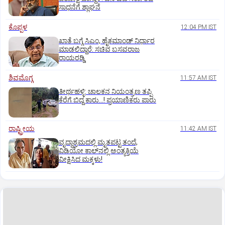
ಸಾಧನೆಗೆ ಶ್ಲಾಘನೆ
ಕೊಪ್ಪಳ
12:04 PM IST
ಖಾತೆ ಬಗ್ಗೆ ಸಿಎಂ, ಹೈಕಮಾಂಡ್ ನಿರ್ಧಾರ
ಮಾಡಲಿದ್ದಾರೆ: ಸಚಿವ ಬಸವರಾಜ
ರಾಯರಡ್ಡಿ
ಶಿವಮೊಗ್ಗ
11:57 AM IST
ತೀರ್ಥಹಳ್ಳಿ: ಚಾಲಕನ ನಿಯಂತ್ರಣ ತಪ್ಪಿ
ಕೆರೆಗೆ ಬಿದ್ದ ಕಾರು...! ಪ್ರಯಾಣಿಕರು ಪಾರು
ರಾಷ್ಟ್ರೀಯ
11:42 AM IST
ವೃದ್ಧಾಶ್ರಮದಲ್ಲಿ ಮೃತಪಟ್ಟ ತಂದೆ,
ವಿಡಿಯೋ ಕಾಲ್‌ನಲ್ಲಿ ಅಂತ್ಯಕ್ರಿಯೆ
ವೀಕ್ಷಿಸಿದ ಮಕ್ಕಳು!