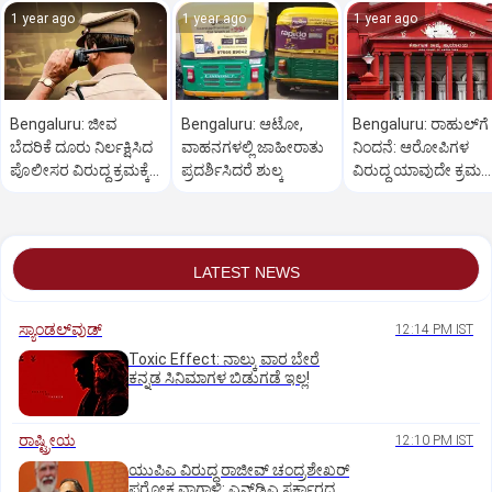
1 year ago
1 year ago
1 year ago
Bengaluru: ಜೀವ
Bengaluru: ಆಟೋ,
Bengaluru: ರಾಹುಲ್‌ಗೆ
ಬೆದರಿಕೆ ದೂರು ನಿರ್ಲಕ್ಷಿಸಿದ
ವಾಹನಗಳಲ್ಲಿ ಜಾಹೀರಾತು
ನಿಂದನೆ: ಆರೋಪಿಗಳ
ಪೊಲೀಸರ ವಿರುದ್ಧ ಕ್ರಮಕ್ಕೆ
ಪ್ರದರ್ಶಿಸಿದರೆ ಶುಲ್ಕ
ವಿರುದ್ಧ ಯಾವುದೇ ಕ್ರಮ
ಆಗ್ರಹ
ಬೇಡ
LATEST NEWS
ಸ್ಯಾಂಡಲ್‌ವುಡ್‌
12:14 PM IST
Toxic Effect: ನಾಲ್ಕು ವಾರ ಬೇರೆ
ಕನ್ನಡ ಸಿನಿಮಾಗಳ ಬಿಡುಗಡೆ ಇಲ್ಲ!
ರಾಷ್ಟ್ರೀಯ
12:10 PM IST
ಯುಪಿಎ ವಿರುದ್ಧ ರಾಜೀವ್ ಚಂದ್ರಶೇಖರ್
ಪರೋಕ್ಷ ವಾಗ್ದಾಳಿ: ಎನ್‌ಡಿಎ ಸರ್ಕಾರದ