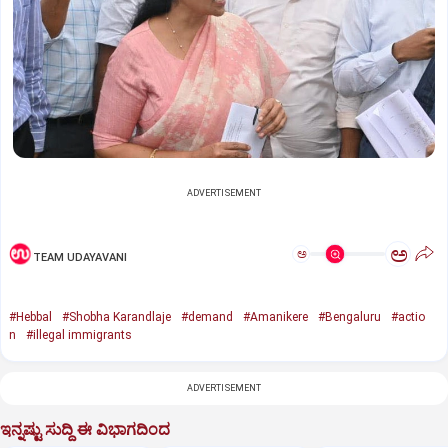
ADVERTISEMENT
ಅ
ಅ
TEAM UDAYAVANI
#Hebbal
#Shobha Karandlaje
#demand
#Amanikere
#Bengaluru
#actio
n
#illegal immigrants
ADVERTISEMENT
ಇನ್ನಷ್ಟು ಸುದ್ದಿ ಈ ವಿಭಾಗದಿಂದ