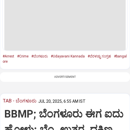
#Arrest
#Crime
#ಬೆಂಗಳೂರು
#Udayavani Kannada
#ಬೆರಳಚ್ಚು ಸಂಗ್ರಹ
#bangal
ore
ADVERTISEMENT
TAB - ಬೆಂಗಳೂರು
JUL 20, 2025, 6:55 AM IST
BBMP; ಬೆಂಗಳೂರು ಈಗ ಐದು
ಹೋಳು: ಬೆಂ. ಉತ್ತರ, ದಕ್ಷಿಣ,