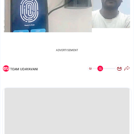
ADVERTISEMENT
ಅ
ಅ
TEAM UDAYAVANI