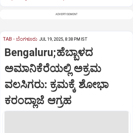
ADVERTISEMENT
TAB - ಬೆಂಗಳೂರು
JUL 19, 2025, 8:38 PM IST
Bengaluru;ಹೆಬ್ಬಾಳದ
ಅಮಾನಿಕೆರೆಯಲ್ಲಿ ಅಕ್ರಮ
ವಲಸಿಗರು: ಕ್ರಮಕ್ಕೆ ಶೋಭಾ
ಕರಂದ್ಲಾಜೆ ಆಗ್ರಹ