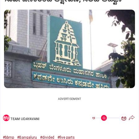
ADVERTISEMENT
ಅ
ಅ
TEAM UDAYAVANI
#bbmp
#Bangaluru
#divided
#five parts