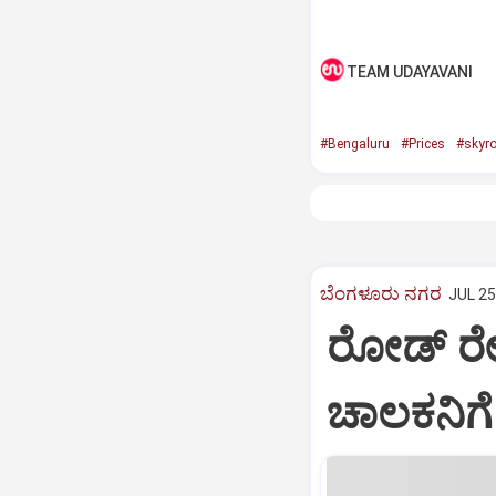
TEAM UDAYAVANI
#Bengaluru
#Prices
#skyro
ಬೆಂಗಳೂರು ನಗರ
JUL 25
ರೋಡ್‌ ರೇಜ
ಚಾಲಕನಿಗೆ 