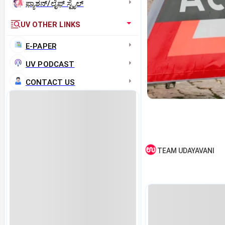
ಫ್ಯಾಶನ್/ಲೈಫ್‌ ಸ್ಟೈಲ್
UV OTHER LINKS
E-PAPER
UV PODCAST
CONTACT US
TEAM UDAYAVANI