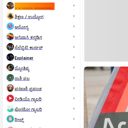
ಇಸ್ರೇಲ್- ಇರಾನ್‌ ಯುದ್ಧ
ಶಿಕ್ಷಣ / ಉದ್ಯೋಗ
ಆರೋಗ್ಯ
ಅನಿವಾಸಿ ಕನ್ನಡಿಗ
ಸೆಲೆಬ್ರಿಟಿ ಕಾರ್ನರ್‌
Explainer
ಜ್ಯೋತಿಷ್ಯ
ರಾಶಿ ಫಲ
ಪುಟಾಣಿ ಪ್ರಪಂಚ
ವೀಡಿಯೊ ಗ್ಯಾಲರಿ
ಫೋಟೋ ಗ್ಯಾಲರಿ
ರೀಲ್ಸ್