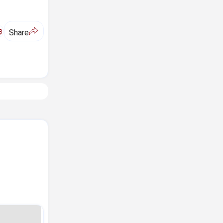
ಅ
Share