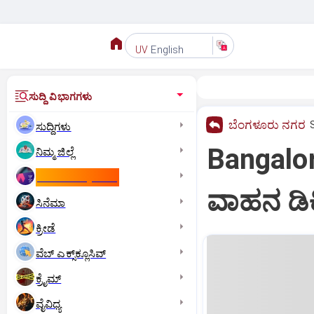
English
UV
ಸುದ್ದಿ ವಿಭಾಗಗಳು
ಬೆಂಗಳೂರು ನಗರ
ಸುದ್ದಿಗಳು
Bangalore
ನಿಮ್ಮ ಜಿಲ್ಲೆ
ಕಾಮನ್‌ ವೆಲ್ತ್‌ ಗೇಮ್ಸ್‌
ವಾಹನ ಡಿಕ್
ಸಿನೆಮಾ
ಕ್ರೀಡೆ
ವೆಬ್ ಎಕ್ಸ್‌ಕ್ಲೂಸಿವ್
ಕ್ರೈಮ್
ವೈವಿಧ್ಯ