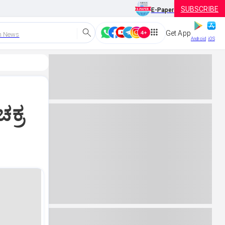
SUBSCRIBE
E-Paper
Get App
h News
Android
iOS
ಚಕ್ರ