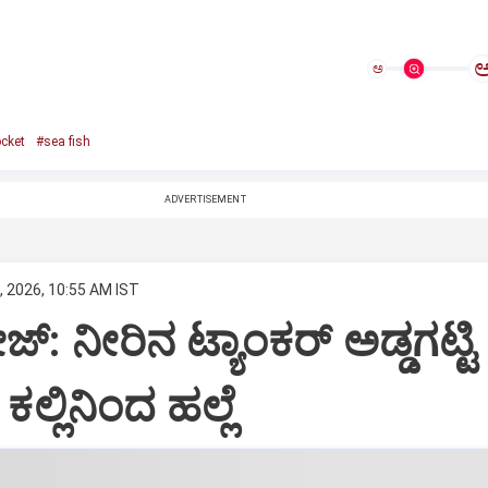
ಅ
cket
#sea fish
ADVERTISEMENT
, 2026, 10:55 AM IST
್‌: ನೀರಿನ ಟ್ಯಾಂಕರ್‌ ಅಡ್ಡಗಟ್ಟಿ
ಕಲ್ಲಿನಿಂದ ಹಲ್ಲೆ