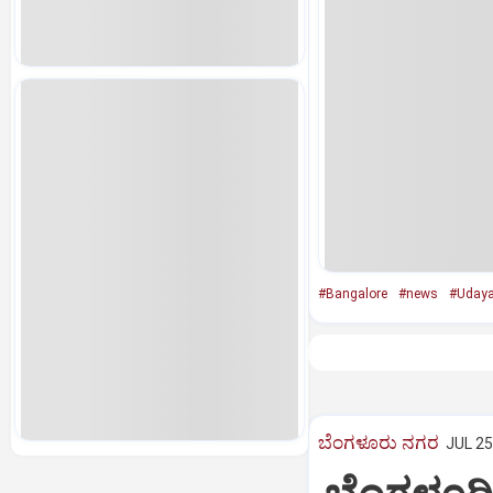
#Bangalore
#news
#Udaya
ಬೆಂಗಳೂರು ನಗರ
JUL 25