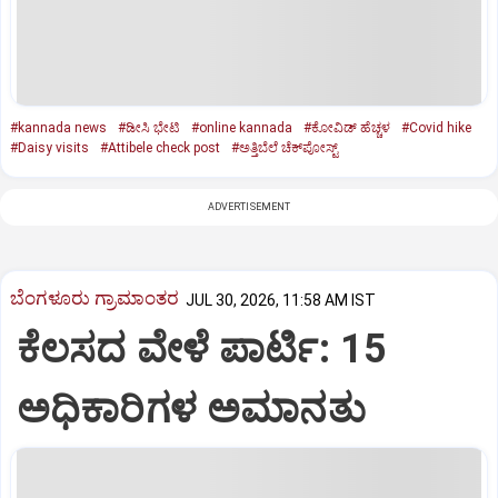
#kannada news
#ಡೀಸಿ ಭೇಟಿ
#online kannada
#ಕೋವಿಡ್ ಹೆಚ್ಚಳ
#Covid hike
#Daisy visits
#Attibele check post
#ಅತ್ತಿಬೆಲೆ ಚೆಕ್‌ಪೋಸ್ಟ್‌
ADVERTISEMENT
ಬೆಂಗಳೂರು ಗ್ರಾಮಾಂತರ
JUL 30, 2026, 11:58 AM IST
ಕೆಲಸದ ವೇಳೆ ಪಾರ್ಟಿ: 15
ಅಧಿಕಾರಿಗಳ ಅಮಾನತು