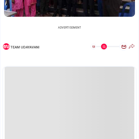
ADVERTISEMENT
ಅ
ಅ
TEAM UDAYAVANI