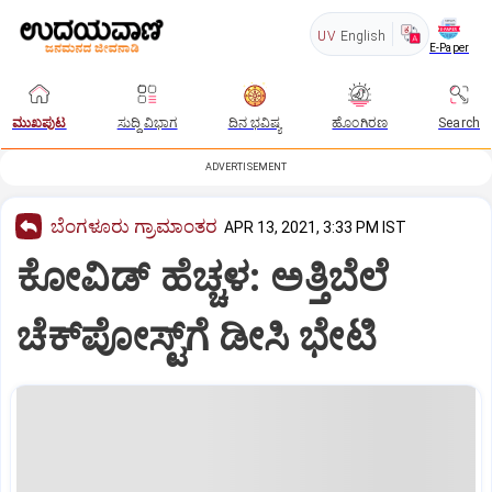
UV
English
E-Paper
ಮುಖಪುಟ
ಸುದ್ದಿ ವಿಭಾಗ
ದಿನ ಭವಿಷ್ಯ
ಹೊಂಗಿರಣ
Search
ADVERTISEMENT
ಬೆಂಗಳೂರು ಗ್ರಾಮಾಂತರ
APR 13, 2021, 3:33 PM IST
ಕೋವಿಡ್ ಹೆಚ್ಚಳ: ಅತ್ತಿಬೆಲೆ
ಚೆಕ್‌ಪೋಸ್ಟ್‌ಗೆ ಡೀಸಿ ಭೇಟಿ