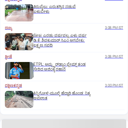
ತಿರುವೈಲು: ಏರುತಗ್ಗಿನ ನಡುವೆ
ಏಳುಬೀಳು
ರಾಜ್ಯ
3:08 PM IST
Sirsi: ಎರಡು ವರ್ಷವಲ್ಲ, ಏಳು ವರ್ಷ
ಡಿ.ಕೆ. ಶಿವಕುಮಾರ್ ಸಿಎಂ ಆಗಬೇಕು:
ಲಕ್ಷ್ಮಣ ಸವದಿ
ಕ್ರೀಡೆ
3:08 PM IST
ETPL: ಆಮ್ಸ್ಟರ್‌ಡ್ಯಾಂ ಫ್ಲೇಮ್ಸ್‌ ತಂಡ
ಸೇರಿದ ಅಜಿಂಕ್ಯ ರಹಾನೆ
ದಕ್ಷಿಣಕನ್ನಡ
3:00 PM IST
ಕಿನ್ನಿಗೋಳಿ-ಮೂಲ್ಕಿ ಹೆದ್ದಾರಿ ಹೊಂಡ: ನಿತ್ಯ
ಅಪಘಾತ