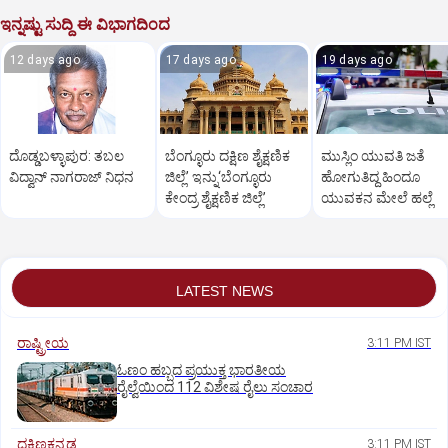
ಇನ್ನಷ್ಟು ಸುದ್ದಿ ಈ ವಿಭಾಗದಿಂದ
12 days ago
17 days ago
19 days ago
ದೊಡ್ಡಬಳ್ಳಾಪುರ: ತಬಲ
ಬೆಂಗ್ಳೂರು ದಕ್ಷಿಣ ಶೈಕ್ಷಣಿಕ
ಮುಸ್ಲಿಂ ಯುವತಿ ಜತೆ
ವಿದ್ವಾನ್‌ ನಾಗರಾಜ್‌ ನಿಧನ
ಜಿಲ್ಲೆ’ ಇನ್ನು‘ಬೆಂಗ್ಳೂರು
ಹೋಗುತಿದ್ದ ಹಿಂದೂ
ಕೇಂದ್ರ ಶೈಕ್ಷಣಿಕ ಜಿಲ್ಲೆ’
ಯುವಕನ ಮೇಲೆ ಹಲ್ಲೆ
LATEST NEWS
ರಾಷ್ಟ್ರೀಯ
3:11 PM IST
ಓಣಂ ಹಬ್ಬದ ಪ್ರಯುಕ್ತ ಭಾರತೀಯ
ರೈಲ್ವೆಯಿಂದ 112 ವಿಶೇಷ ರೈಲು ಸಂಚಾರ
ದಕ್ಷಿಣಕನ್ನಡ
3:11 PM IST