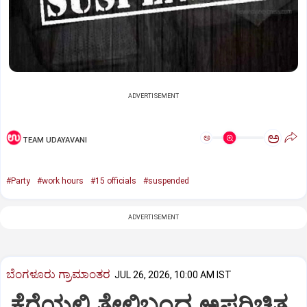
ADVERTISEMENT
ಅ
ಅ
TEAM UDAYAVANI
#Party
#work hours
#15 officials
#suspended
ADVERTISEMENT
ಬೆಂಗಳೂರು ಗ್ರಾಮಾಂತರ
JUL 26, 2026, 10:00 AM IST
ಕೆರೆಯಲ್ಲಿ ತೇಲಿಬಂದ ಅಪರಿಚಿತ