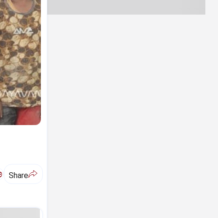
ಅ
Share