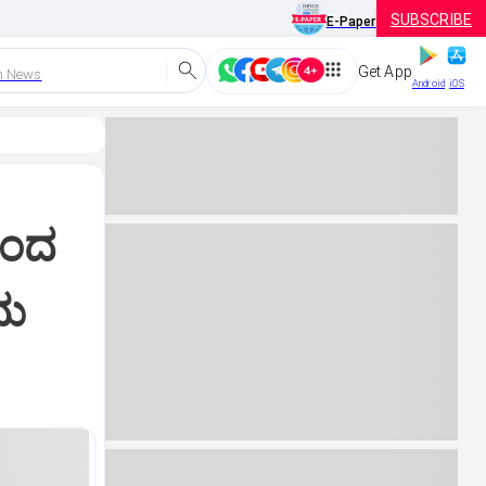
SUBSCRIBE
E-Paper
Get App
h News
Android
iOS
ಿಂದ
ರಮ