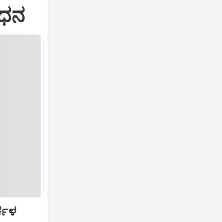
ಂಧನ
ರ್ಕಳ