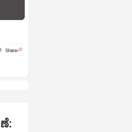
ಅ
Share
ೆ: