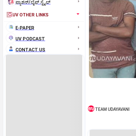
ಫ್ಯಾಶನ್/ಲೈಫ್‌ ಸ್ಟೈಲ್
UV OTHER LINKS
E-PAPER
UV PODCAST
CONTACT US
TEAM UDAYAVANI