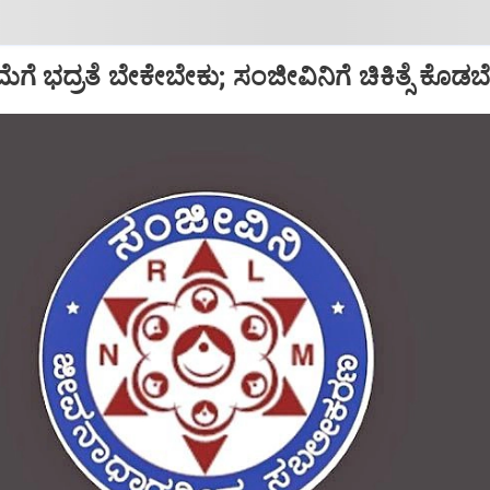
ಗೆ ಭದ್ರತೆ ಬೇಕೇಬೇಕು; ಸಂಜೀವಿನಿಗೆ ಚಿಕಿತ್ಸೆ ಕೊಡಬ