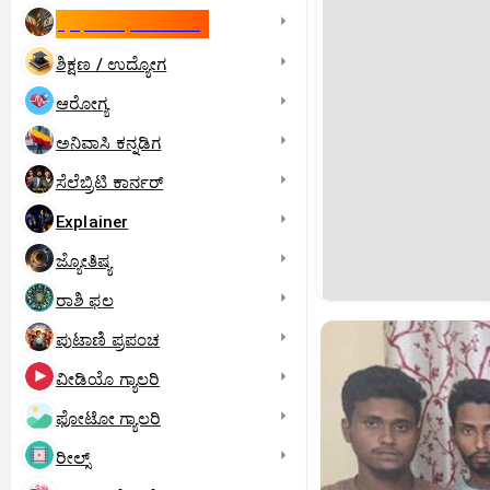
ಇಸ್ರೇಲ್- ಇರಾನ್‌ ಯುದ್ಧ
ಶಿಕ್ಷಣ / ಉದ್ಯೋಗ
ಆರೋಗ್ಯ
ಅನಿವಾಸಿ ಕನ್ನಡಿಗ
ಸೆಲೆಬ್ರಿಟಿ ಕಾರ್ನರ್‌
Explainer
ಜ್ಯೋತಿಷ್ಯ
ರಾಶಿ ಫಲ
ಪುಟಾಣಿ ಪ್ರಪಂಚ
ವೀಡಿಯೊ ಗ್ಯಾಲರಿ
ಫೋಟೋ ಗ್ಯಾಲರಿ
ರೀಲ್ಸ್