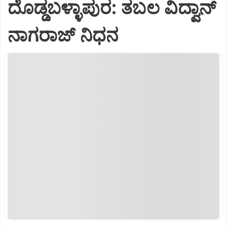
ದೊಡ್ಡಬಳ್ಳಾಪುರ: ತಬಲ ವಿದ್ವಾನ್‌
ನಾಗರಾಜ್‌ ನಿಧನ