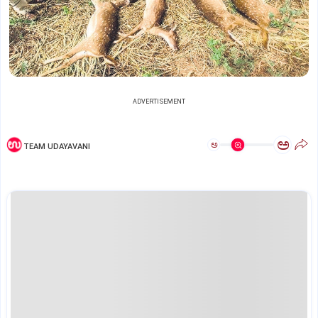
ADVERTISEMENT
ಅ
ಅ
TEAM UDAYAVANI