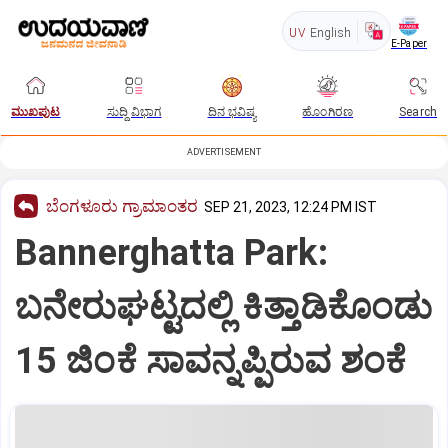
UV
English
E-Paper
ಮುಖಪುಟ
ಸುದ್ದಿ ವಿಭಾಗ
ದಿನ ಭವಿಷ್ಯ
ಹೊಂಗಿರಣ
Search
ADVERTISEMENT
ಬೆಂಗಳೂರು ಗ್ರಾಮಾಂತರ
SEP 21, 2023, 12:24 PM IST
Bannerghatta Park:
ಬನೇರುಘಟ್ಟದಲ್ಲಿ ಕಿತ್ತಾಡಿಕೊಂಡು
15 ಜಿಂಕೆ ಸಾವನ್ನಪ್ಪಿರುವ ಶಂಕೆ