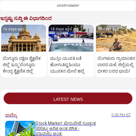
ADVERTISEMENT
ಇನ್ನಷ್ಟು ಸುದ್ದಿ ಈ ವಿಭಾಗದಿಂದ
16 days ago
18 days ago
20 days ago
ಬೆಂಗ್ಳೂರು ದಕ್ಷಿಣ ಶೈಕ್ಷಣಿಕ
ಮುಸ್ಲಿಂ ಯುವತಿ ಜತೆ
ಬೆಂಗಳೂರು ಗ್ರಾಮಾಂತರ:
ಜಿಲ್ಲೆ’ ಇನ್ನು‘ಬೆಂಗ್ಳೂರು
ಹೋಗುತಿದ್ದ ಹಿಂದೂ
ಬಾರದ ಮಳೆ, ಜಿಲ್ಲೆಯಲ್ಲಿ
ಕೇಂದ್ರ ಶೈಕ್ಷಣಿಕ ಜಿಲ್ಲೆ’
ಯುವಕನ ಮೇಲೆ ಹಲ್ಲೆ
ಭೀಕರ ಬರದ ಛಾಯೆ!
LATEST NEWS
ವಾಣಿಜ್ಯ
5:09 PM IST
Stock Market: ಷೇರುಪೇಟೆ ಸೂಚ್ಯಂಕ
300ಕ್ಕೂ ಅಧಿಕ ಅಂಕ ಜಿಗಿತ -
ವಹಿವಾಟು ಅಂತ್ಯ