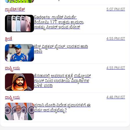
ಗ್ಯಾಜೆಟ್/ಟೆಕ್
5:07 PM IST
Gadgets: ಗ್ಯಾಜೆಟ್ ವಿಮರ್ಶೆ:
ಶಿಯೋಮಿ 17T ಉತ್ತಮ ಕ್ಯಾಮರಾ,
ಸಾಕಷ್ಟು ಫೀಚರ್ ಇರುವ ಫೋನ್
ಕ್ರೀಡೆ
4:55 PM IST
ಟೆಸ್ಟ್ ವಿಶ್ವಕಪ್‌ ಫೈನಲ್‌: ಭಾರತದ ಹಾದಿ
ಕಠಿಣ
ರಾಷ್ಟ್ರೀಯ
4:55 PM IST
ಕೆನಡಾದಲ್ಲಿ ಅಪರಾಧ ಕೃತ್ಯಕ್ಕೆ ಬಿಷ್ಣೋಯ್
ಗ್ಯಾಂಗ್ ನಿಂದ ಭಾರತೀಯ ವಿದ್ಯಾರ್ಥಿಗಳ
ಬಳಕೆ: ವರದಿ
ರಾಷ್ಟ್ರೀಯ
4:48 PM IST
ಪ್ರಧಾನಿ ಮೋದಿ ವಿದೇಶ ಪ್ರವಾಸಗಳಿಗೆ ಈ
ವರ್ಷ ಆದ ವೆಚ್ಚವೆಷ್ಟು?