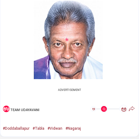
ADVERTISEMENT
ಅ
ಅ
TEAM UDAYAVANI
#Doddaballapur
#Tabla
#Vidwan
#Nagaraj