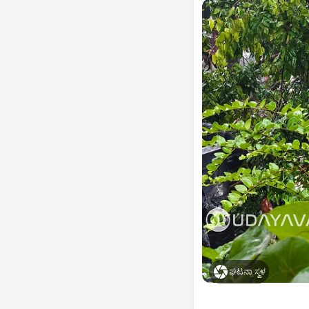
ಘಟನಾ ಸ್ಥಳ