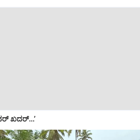
ದರ್ ಖದರ್...’