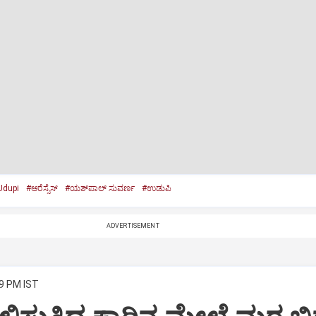
Udupi
#ಆರೆಸ್ಸೆಸ್‌
#ಯಶ್‌ಪಾಲ್‌ ಸುವರ್ಣ
#ಉಡುಪಿ
ADVERTISEMENT
29 PM IST