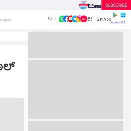
SUBSCRIBE
E-Paper
Get App
h News
Android
iOS
ಲ್‌