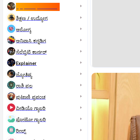
ಇಸ್ರೇಲ್- ಇರಾನ್‌ ಯುದ್ಧ
ಶಿಕ್ಷಣ / ಉದ್ಯೋಗ
ಆರೋಗ್ಯ
ಅನಿವಾಸಿ ಕನ್ನಡಿಗ
ಸೆಲೆಬ್ರಿಟಿ ಕಾರ್ನರ್‌
Explainer
ಜ್ಯೋತಿಷ್ಯ
ರಾಶಿ ಫಲ
ಪುಟಾಣಿ ಪ್ರಪಂಚ
ವೀಡಿಯೊ ಗ್ಯಾಲರಿ
ಫೋಟೋ ಗ್ಯಾಲರಿ
ರೀಲ್ಸ್