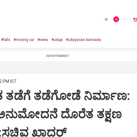
ಅ
#falls
#moving car
#news
#udupi
#udayavani kannada
ADVERTISEMENT
42 PM IST
ತ ತಡೆಗೆ ತಡೆಗೋಡೆ ನಿರ್ಮಾಣ:
 ಅನುಮೋದನೆ ದೊರೆತ ತಕ್ಷಣ
:ಸಚಿವ ಖಾದರ್