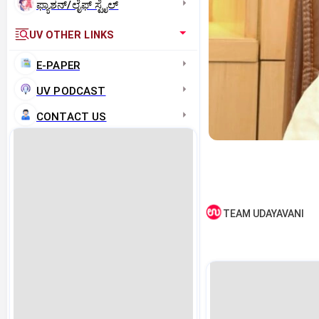
ಫ್ಯಾಶನ್/ಲೈಫ್‌ ಸ್ಟೈಲ್
UV OTHER LINKS
E-PAPER
UV PODCAST
CONTACT US
TEAM UDAYAVANI