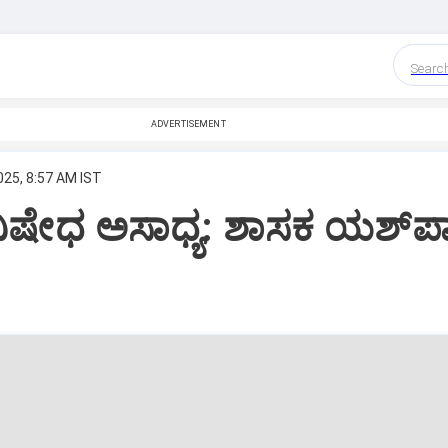
Searc
ADVERTISEMENT
025, 8:57 AM IST
‌ ನಿಷೇಧ ಅಸಾಧ್ಯ: ಶಾಸಕ ಯಶ್‌ಪಾ