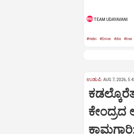
TEAM UDAYAVANI
#Hebri
#Driver
#die
#tree
ಉಡುಪಿ
AUG 7, 2026, 5:
ಕಡಲ್ಕೊರೆ
ಕೇಂದ್ರದ
ಕಾಮಗಾರಿ