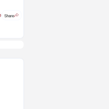
ಅ
Share