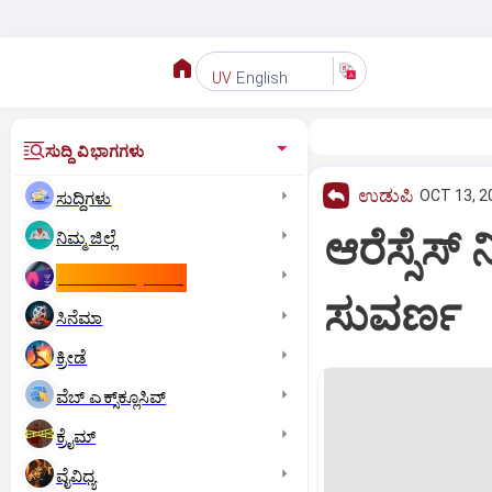
English
UV
ಸುದ್ದಿ ವಿಭಾಗಗಳು
ಉಡುಪಿ
OCT 13, 2
ಸುದ್ದಿಗಳು
ಆರೆಸ್ಸೆಸ್
ನಿಮ್ಮ ಜಿಲ್ಲೆ
ಕಾಮನ್‌ ವೆಲ್ತ್‌ ಗೇಮ್ಸ್‌
ಸುವರ್ಣ
ಸಿನೆಮಾ
ಕ್ರೀಡೆ
ವೆಬ್ ಎಕ್ಸ್‌ಕ್ಲೂಸಿವ್
ಕ್ರೈಮ್
ವೈವಿಧ್ಯ