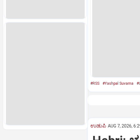
#RSS
#Yashpal Suvarna
#
ಉಡುಪಿ
AUG 7, 2026, 6: