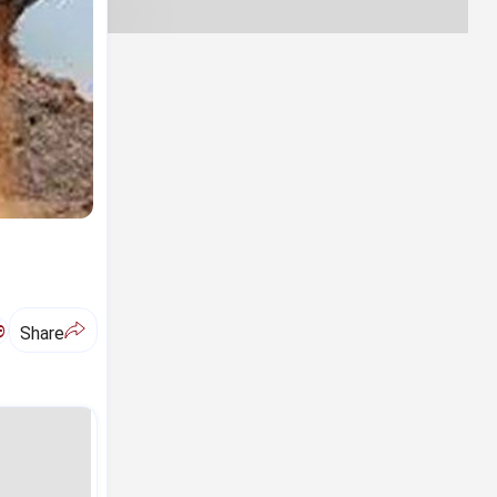
ಅ
Share