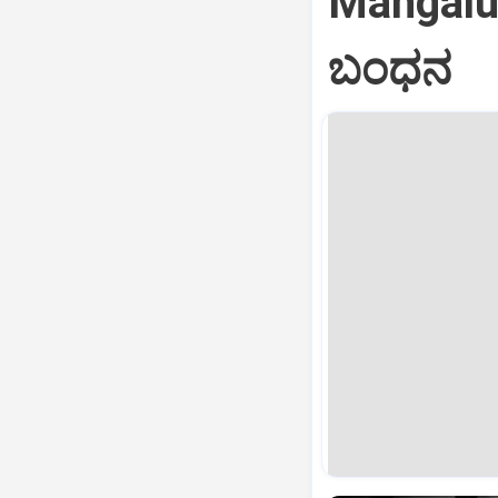
Mangalu
ಬಂಧನ