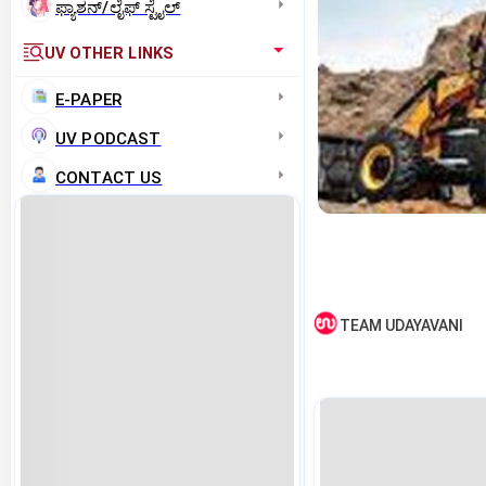
ಫ್ಯಾಶನ್/ಲೈಫ್‌ ಸ್ಟೈಲ್
UV OTHER LINKS
E-PAPER
UV PODCAST
CONTACT US
TEAM UDAYAVANI