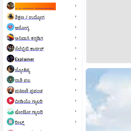
ಇಸ್ರೇಲ್- ಇರಾನ್‌ ಯುದ್ಧ
ಶಿಕ್ಷಣ / ಉದ್ಯೋಗ
ಆರೋಗ್ಯ
ಅನಿವಾಸಿ ಕನ್ನಡಿಗ
ಸೆಲೆಬ್ರಿಟಿ ಕಾರ್ನರ್‌
Explainer
ಜ್ಯೋತಿಷ್ಯ
ರಾಶಿ ಫಲ
ಪುಟಾಣಿ ಪ್ರಪಂಚ
ವೀಡಿಯೊ ಗ್ಯಾಲರಿ
ಫೋಟೋ ಗ್ಯಾಲರಿ
ರೀಲ್ಸ್