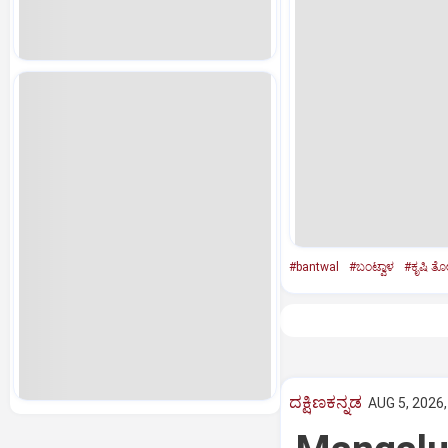
#bantwal
#ಬಂಟ್ವಾಳ
#ಕೃಷಿ ತ
ದಕ್ಷಿಣಕನ್ನಡ
AUG 5, 2026,