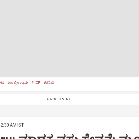
ೋಟ
#ಬಾಳ್ತಿಲ ಗ್ರಾಮ
#JCB
#ಜೆಸಿಬಿ
ADVERTISEMENT
 2:30 AM IST