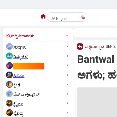
English
UV
ಸುದ್ದಿ ವಿಭಾಗಗಳು
ದಕ್ಷಿಣಕನ್ನಡ
SEP 2,
ಸುದ್ದಿಗಳು
Bantwal 
ನಿಮ್ಮ ಜಿಲ್ಲೆ
ಕಾಮನ್‌ ವೆಲ್ತ್‌ ಗೇಮ್ಸ್‌
ಅಗಳು; ಹಲ್
ಸಿನೆಮಾ
ಕ್ರೀಡೆ
ವೆಬ್ ಎಕ್ಸ್‌ಕ್ಲೂಸಿವ್
ಕ್ರೈಮ್
ವೈವಿಧ್ಯ