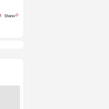
ಅ
Share