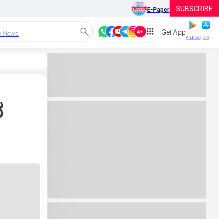
SUBSCRIBE
E-Paper
Get App
h News
Android
iOS
ದ