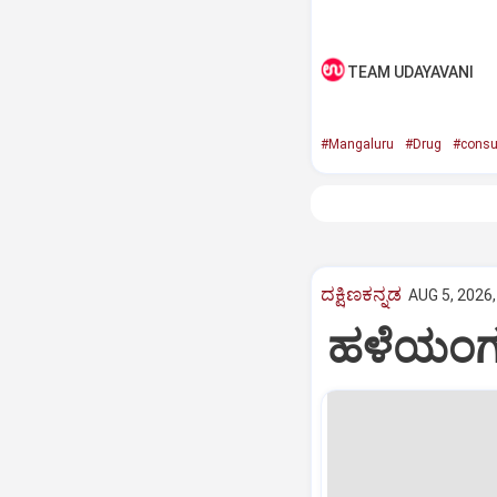
TEAM UDAYAVANI
#Mangaluru
#Drug
#consu
ದಕ್ಷಿಣಕನ್ನಡ
AUG 5, 2026,
ಹಳೆಯಂಗಡಿ