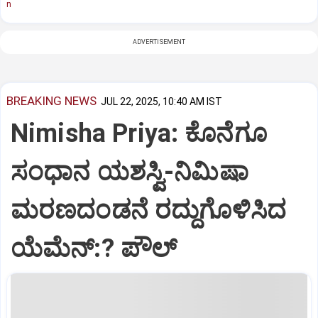
n
ADVERTISEMENT
BREAKING NEWS
JUL 22, 2025, 10:40 AM IST
Nimisha Priya: ಕೊನೆಗೂ
ಸಂಧಾನ ಯಶಸ್ವಿ-ನಿಮಿಷಾ
ಮರಣದಂಡನೆ ರದ್ದುಗೊಳಿಸಿದ
ಯೆಮೆನ್:? ಪೌಲ್