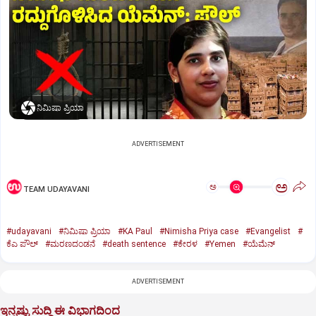
ನಿಮಿಷಾ ಪ್ರಿಯಾ
ADVERTISEMENT
ಅ
ಅ
TEAM UDAYAVANI
#udayavani
#ನಿಮಿಷಾ ಪ್ರಿಯಾ
#KA Paul
#Nimisha Priya case
#Evangelist
#
ಕೆಎ ಪೌಲ್
#ಮರಣದಂಡನೆ
#death sentence
#ಕೇರಳ
#Yemen
#ಯೆಮೆನ್‌
ADVERTISEMENT
ಇನ್ನಷ್ಟು ಸುದ್ದಿ ಈ ವಿಭಾಗದಿಂದ