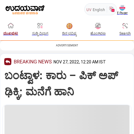
UV
English
E-Paper
ಮುಖಪುಟ
ಸುದ್ದಿ ವಿಭಾಗ
ದಿನ ಭವಿಷ್ಯ
ಹೊಂಗಿರಣ
Search
ADVERTISEMENT
BREAKING NEWS
NOV 27, 2022, 12:20 AM IST
ಬಂಟ್ವಾಳ: ಕಾರು – ಪಿಕ್‌ ಅಪ್‌
ಢಿಕ್ಕಿ; ಮನೆಗೆ ಹಾನಿ