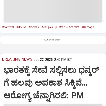
#bantwal
#House
#ಬಂಟ್ವಾಳ
#car pick up
#ಕಾರು - ಪಿಕ್‌ ಅಪ್‌
#Damage
ADVERTISEMENT
BREAKING NEWS
JUL 22, 2025, 2:40 PM IST
ಭಾರತಕ್ಕೆ ಸೇವೆ ಸಲ್ಲಿಸಲು ಧನ್ಕರ್‌
ಗೆ ಹಲವು ಅವಕಾಶ ಸಿಕ್ಕಿವೆ…
ಆರೋಗ್ಯ ಚೆನ್ನಾಗಿರಲಿ: PM