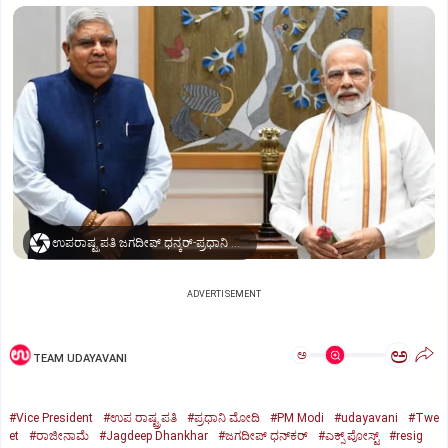
ಉಪರಾಷ್ಟ್ರಪತಿ ಜಗದೀಪ್‌ ಧನ್ಕರ್-ಪ್ರಧಾನಿ ಮೋದಿ
ADVERTISEMENT
ಅ
ಅ
TEAM UDAYAVANI
#Vice President
#ಉಪ ರಾಷ್ಟ್ರಪತಿ
#ಪ್ರಧಾನಿ ಮೋದಿ
#PM Modi
#udayavani
#Twe
et
#ರಾಜೀನಾಮೆ
#Jagdeep Dhankhar
#ಜಗದೀಪ್‌ ಧನ್‌ಕರ್‌
#ಎಕ್ಸ್‌ ಪೋಸ್ಟ್
#resig