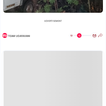
ADVERTISEMENT
ಅ
ಅ
TEAM UDAYAVANI