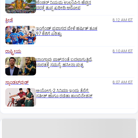
ಟೆಂಡರ್‌ ನಿಯಮ ಉಲ್ಲಂಘಿಸಿ ಹೆಚ್ಚಿನ
ದರಕ್ಕೆ ತುಪ್ಪ ಖರೀದಿ ಆರೋಪ
ಕ್ರೀಡೆ
8:12 AM IST
ಇಂಗ್ಲೆಂಡ್‌ ಪ್ರವಾಸದ ವೇಳೆ ಹರ್ಷಿತ್‌ ತೂಕ
97 ಕೆಜಿಗೆ ಏರಿತ್ತು
ರಾಷ್ಟ್ರೀಯ
8:10 AM IST
ಬಾಂಗ್ಲಾವು ಪಾಕ್‌ನಂತೆ ಬದಲಾಗುತ್ತಿದೆ,
ಭಾರತಕ್ಕೆ ಸಮಸ್ಯೆ: ಹಸೀನಾ ಪುತ್ರ
ಸ್ಯಾಂಡಲ್‌ವುಡ್‌
8:07 AM IST
ಅಯೋಗ್ಯ-2 ಸಿನಿಮಾ ಇಂದು ತೆರೆಗೆ:
ಸತೀಶ್‌ ಹಾಗೂ ರಚಿತಾ ಕಾಂಬಿನೇಶನ್‌