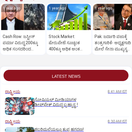
1 year ago
1 year ago
1 year ago
Cash Row: ಜಸ್ಟೀಸ್‌
Stock Market:
Pak: ಜರ್ದಾರಿ ವಜಾಕ್ಕೆ
ವರ್ಮಾ ವಿರುದ್ಧ 200ಕ್ಕೂ
ಷೇರುಪೇಟೆ ಸೂಚ್ಯಂಕ
ತಂತ್ರಗಾರಿಕೆ- ಅಧ್ಯಕ್ಷಗಾದಿ
ಅಧಿಕ ಸಂಸದರಿಂದ
400ಕ್ಕೂ ಅಧಿಕ ಅಂಕ
ಮೇಲೆ ಸೇನಾ ಮುಖ್ಯಸ್ಥ
ಮಹಾಭಿಯೋಗಕ್ಕೆ
ಜಿಗಿತ-ದಿನಾಂತ್ಯದ
ಮುನೀರ್ ಚಿತ್ತ!
ಕೋರಿಕೆ…
ವಹಿವಾಟು ಅಂತ್ಯ
LATEST NEWS
ರಾಷ್ಟ್ರೀಯ
8:41 AM IST
ಸೋಷಿಯಲ್‌ ಮೀಡಿಯಾಗಳ
ಡೀಪ್‌ಫೇಕ್‌ ವಿರುದ್ಧ ಬ್ರಹ್ಮಾಸ್ತ್ರ !
ರಾಷ್ಟ್ರೀಯ
8:30 AM IST
ಶಬರಿಮಲೆಯಲ್ಲೂ ತುಪ್ಪ ಹಗರಣ!