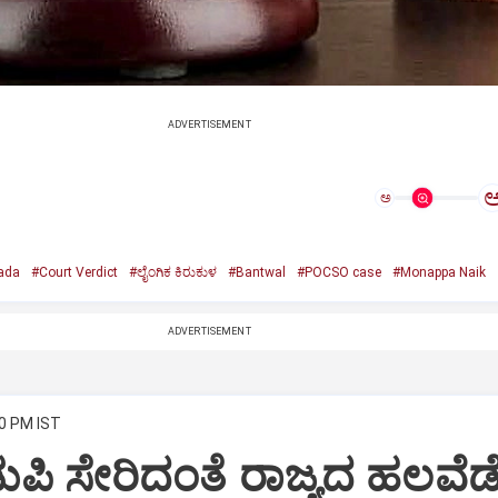
ADVERTISEMENT
ಅ
ada
#Court Verdict
#ಲೈಂಗಿಕ ಕಿರುಕುಳ
#Bantwal
#POCSO case
#Monappa Naik
ADVERTISEMENT
40 PM IST
ಪಿ ಸೇರಿದಂತೆ ರಾಜ್ಯದ ಹಲವೆಡ