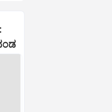
:
 ದಂಡ