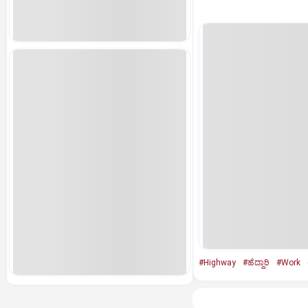
#Highway
#ಹೆದ್ದಾರಿ
#Work