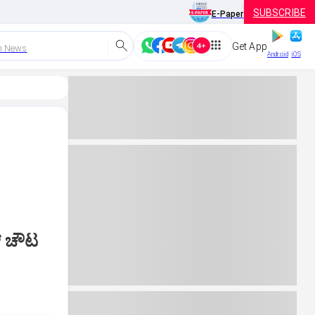
SUBSCRIBE
E-Paper
Get App
h News
Android
iOS
್‌ ಚೌಟ
,