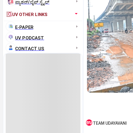
ಫ್ಯಾಶನ್/ಲೈಫ್‌ ಸ್ಟೈಲ್
UV OTHER LINKS
E-PAPER
UV PODCAST
CONTACT US
TEAM UDAYAVANI