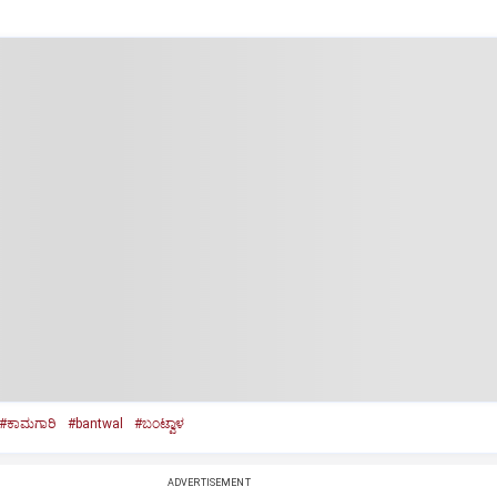
#ಕಾಮಗಾರಿ
#bantwal
#ಬಂಟ್ವಾಳ
ADVERTISEMENT