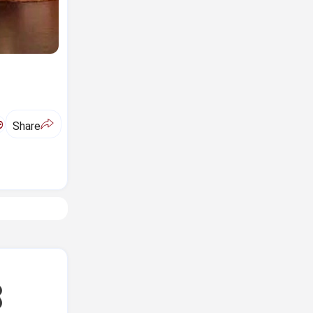
ಅ
Share
ೆ