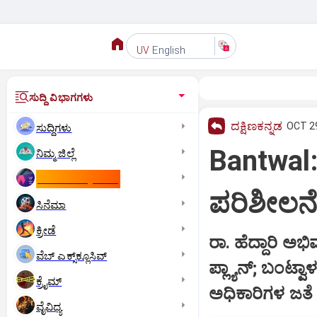
English
UV
ಸುದ್ದಿ ವಿಭಾಗಗಳು
ದಕ್ಷಿಣಕನ್ನಡ
OCT 29
ಸುದ್ದಿಗಳು
Bantwal: 
ನಿಮ್ಮ ಜಿಲ್ಲೆ
ಕಾಮನ್‌ ವೆಲ್ತ್‌ ಗೇಮ್ಸ್‌
ಪರಿಶೀಲನ
ಸಿನೆಮಾ
ಕ್ರೀಡೆ
ರಾ. ಹೆದ್ದಾರಿ ಅಭ
ವೆಬ್ ಎಕ್ಸ್‌ಕ್ಲೂಸಿವ್
ಪ್ಲ್ಯಾನ್‌; ಬಂಟ್ವ
ಕ್ರೈಮ್
ಅಧಿಕಾರಿಗಳ ಜತೆ 
ವೈವಿಧ್ಯ