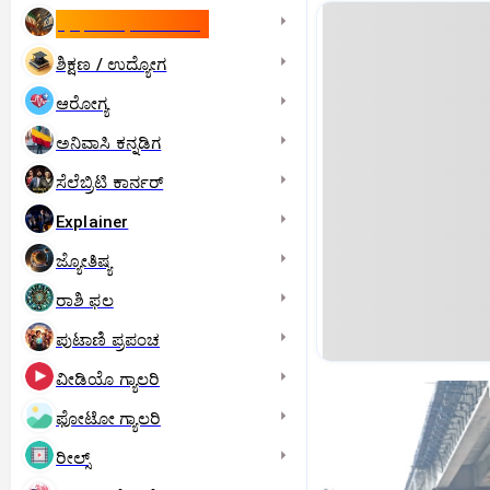
ಇಸ್ರೇಲ್- ಇರಾನ್‌ ಯುದ್ಧ
ಶಿಕ್ಷಣ / ಉದ್ಯೋಗ
ಆರೋಗ್ಯ
ಅನಿವಾಸಿ ಕನ್ನಡಿಗ
ಸೆಲೆಬ್ರಿಟಿ ಕಾರ್ನರ್‌
Explainer
ಜ್ಯೋತಿಷ್ಯ
ರಾಶಿ ಫಲ
ಪುಟಾಣಿ ಪ್ರಪಂಚ
ವೀಡಿಯೊ ಗ್ಯಾಲರಿ
ಫೋಟೋ ಗ್ಯಾಲರಿ
ರೀಲ್ಸ್