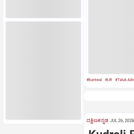
#Bantwal
#Lift
#Taluk Admi
ದಕ್ಷಿಣಕನ್ನಡ
JUL 26, 2026