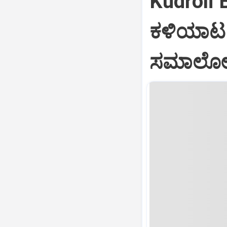
Kudroli 
ಕಳಿಯಾಟ 
ಸಮಾಲೋಚ