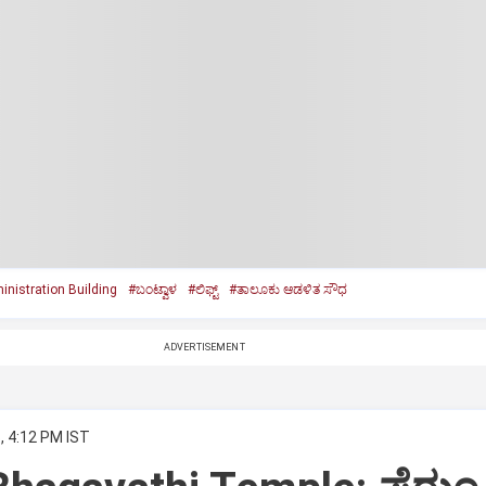
nistration Building
#ಬಂಟ್ವಾಳ
#ಲಿಫ್ಟ್
#ತಾಲೂಕು ಆಡಳಿತ ಸೌಧ
ADVERTISEMENT
, 4:12 PM IST