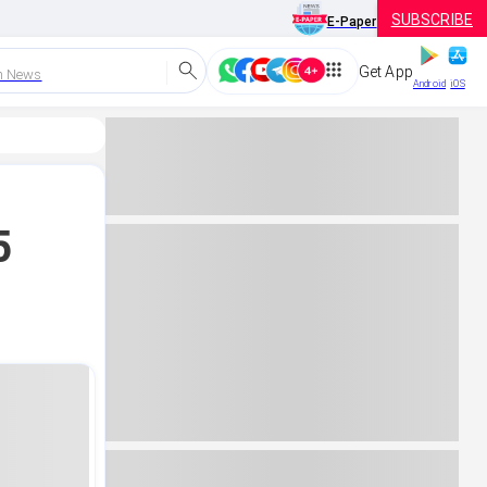
SUBSCRIBE
E-Paper
Get App
h News
Android
iOS
5