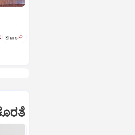
ಅ
Share
ಕೊರತೆ