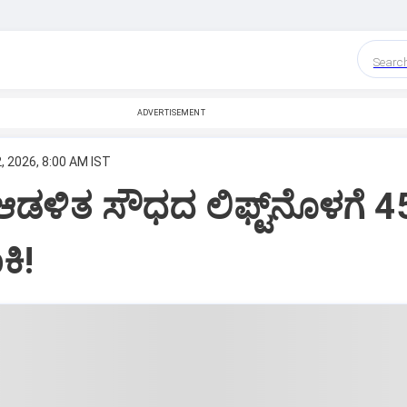
Searc
ADVERTISEMENT
, 2026, 8:00 AM IST
ಆಡಳಿತ ಸೌಧದ ಲಿಫ್ಟ್‌ನೊಳಗೆ 4
ಕಿ!