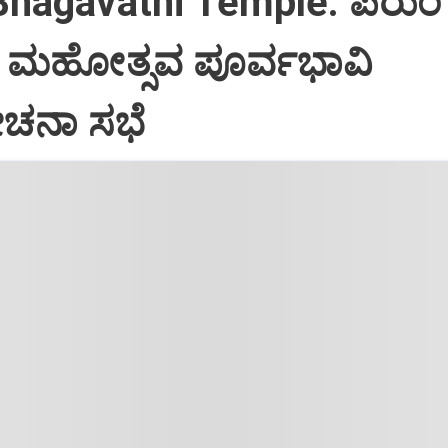
Bhagavathi Temple: ಪೆರುಂ
ಮಹೋತ್ಸವ ಪೂರ್ವಭಾವಿ
ನಾ ಸಭೆ