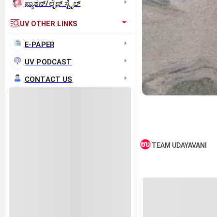
ಫ್ಯಾಶನ್/ಲೈಫ್‌ ಸ್ಟೈಲ್
UV OTHER LINKS
E-PAPER
UV PODCAST
CONTACT US
TEAM UDAYAVANI