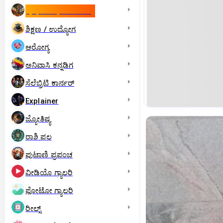
ಇಸ್ರೇಲ್- ಇರಾನ್‌ ಯುದ್ಧ
ಶಿಕ್ಷಣ / ಉದ್ಯೋಗ
ಆರೋಗ್ಯ
ಅನಿವಾಸಿ ಕನ್ನಡಿಗ
ಸೆಲೆಬ್ರಿಟಿ ಕಾರ್ನರ್‌
Explainer
ಜ್ಯೋತಿಷ್ಯ
ರಾಶಿ ಫಲ
ಪುಟಾಣಿ ಪ್ರಪಂಚ
ವೀಡಿಯೊ ಗ್ಯಾಲರಿ
ಫೋಟೋ ಗ್ಯಾಲರಿ
ರೀಲ್ಸ್