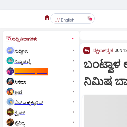
English
UV
ಸುದ್ದಿ ವಿಭಾಗಗಳು
ದಕ್ಷಿಣಕನ್ನಡ
JUN 12
ಸುದ್ದಿಗಳು
ಬಂಟ್ವಾಳ 
ನಿಮ್ಮ ಜಿಲ್ಲೆ
ಕಾಮನ್‌ ವೆಲ್ತ್‌ ಗೇಮ್ಸ್‌
ನಿಮಿಷ ಬಾ
ಸಿನೆಮಾ
ಕ್ರೀಡೆ
ವೆಬ್ ಎಕ್ಸ್‌ಕ್ಲೂಸಿವ್
ಕ್ರೈಮ್
ವೈವಿಧ್ಯ