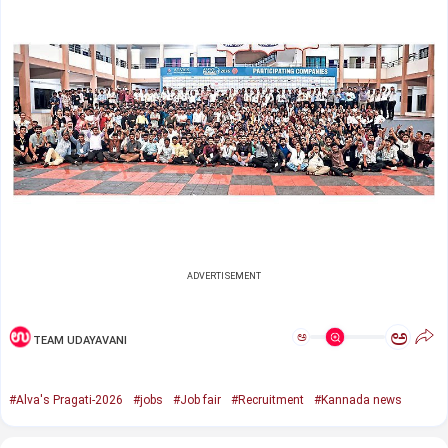
ADVERTISEMENT
ಅ
ಅ
TEAM UDAYAVANI
#Alva's Pragati-2026
#jobs
#Job fair
#Recruitment
#Kannada news