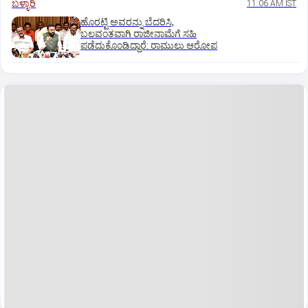
ಬಳ್ಳಾರಿ
11:06 AM IST
ಹೊರಟ್ಟಿ ಅವರನ್ನು ಬೆದರಿಸಿ,
ಬಲವಂತವಾಗಿ ರಾಜೀನಾಮೆಗೆ ಸಹಿ
ಪಡೆದುಕೊಂಡಿದ್ದಾರೆ: ರಾಮುಲು ಆರೋಪ