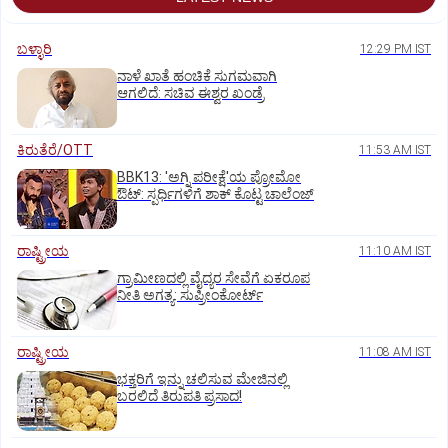
ಬಳ್ಳಾರಿ
12:29 PM IST
ನಾಳೆ ಖಾತೆ ಹಂಚಿಕೆ ಸುಗಮವಾಗಿ
ಆಗಲಿದೆ: ಸಚಿವ ಈಶ್ವರ ಖಂಡ್ರೆ
ಕಿರುತೆರೆ/OTT
11:53 AM IST
BBK13: 'ಅಗ್ನಿ ಪರೀಕ್ಷೆ'ಯ ಪ್ರೋಮೋ
ಔಟ್: ಸ್ಪರ್ಧಿಗಳಿಗೆ ಶಾಕ್ ಕೊಟ್ಟ ಚಾಲೆಂಜ್
ರಾಷ್ಟ್ರೀಯ
11:10 AM IST
ಗ್ರಾಮೀಣದಲ್ಲಿ ವೈದ್ಯರ ಸೇವೆಗೆ ಏಕರೂಪ
ನೀತಿ ಅಗತ್ಯ: ಸುಪ್ರೀಂಕೋರ್ಟ್‌
ರಾಷ್ಟ್ರೀಯ
11:08 AM IST
ಭಕ್ತರಿಗೆ ಇನ್ನು ಚಲಿಸುವ ಮೇಜಿನಲ್ಲಿ
ಬರಲಿದೆ ತಿರುಪತಿ ಪ್ರಸಾದ!