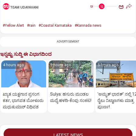
ಅ
ಅ
TEAM UDAYAVANI
#Yellow Alert
#rain
#Coastal Karnataka
#Kannada news
ADVERTISEMENT
ಇನ್ನಷ್ಟು ಸುದ್ದಿ ಈ ವಿಭಾಗದಿಂದ
4 hours ago
5 hours ago
5 hours ago
ಖ್ಯಾತ ಯಕ್ಷಗಾನ ಪ್ರಸಂಗ
Sulya: ಹಸುರು ಮಂಡಲ
'ಅಮೃತ್‌ ಭಾರತ್‌' ನಲ್ಲಿ 1
ಕರ್ತ, ಭಾಗವತ ಬೋಳೂರು
ಮಧ್ಯೆ ಹಳದಿ-ಕೆಂಪು ಸಂಕಟ!
ರೈಲು ನಿಲ್ದಾಣಗಳು ಮಾತ್ರ
ಮಧುಕುಮಾರ್ ವಿಧಿವಶ
ಪೂರ್ಣ!
LATEST NEWS