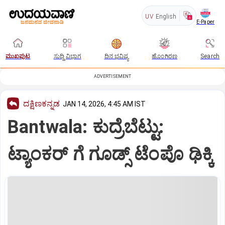
UV
English
E-Paper
ಮುಖಪುಟ
ಸುದ್ದಿ ವಿಭಾಗ
ದಿನ ಭವಿಷ್ಯ
ಹೊಂಗಿರಣ
Search
ADVERTISEMENT
ದಕ್ಷಿಣಕನ್ನಡ
JAN 14, 2026, 4:45 AM IST
Bantwala: ಕುದ್ರೆಬೆಟ್ಟು:
ಟ್ಯಾಂಕರ್ ಗೆ ಗೂಡ್ಸ್ ಟೆಂಪೊ ಢಿಕ್ಕಿ