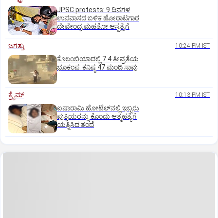
JPSC protests: 9 ದಿನಗಳ
ಉಪವಾಸದ ಬಳಿಕ ಹೋರಾಟಗಾರ
ದೇವೇಂದ್ರ ಮಹತೋ ಆಸ್ಪತ್ರೆಗೆ
ಜಗತ್ತು
10:24 PM IST
ಕೊಲಂಬಿಯಾದಲ್ಲಿ 7.4 ತೀವ್ರತೆಯ
ಭೂಕಂಪ: ಕನಿಷ್ಠ 47 ಮಂದಿ ಸಾವು
ಕ್ರೈಮ್
10:13 PM IST
ಐಷಾರಾಮಿ ಹೋಟೆಲ್‌ನಲ್ಲಿ ಇಬ್ಬರು
ಪುತ್ರಿಯರನ್ನು ಕೊಂದು ಆತ್ಮಹತ್ಯೆಗೆ
ಯತ್ನಿಸಿದ ತಂದೆ