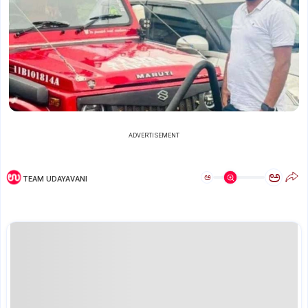
ADVERTISEMENT
ಅ
ಅ
TEAM UDAYAVANI