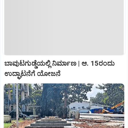
ಬಾವುಟಗುಡ್ಡೆಯಲ್ಲಿ ನಿರ್ಮಾಣ | ಆ. 15ರಂದು
ಉದ್ಘಾಟನೆಗೆ ಯೋಜನೆ