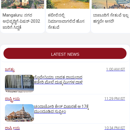
Mangaluru: ನಗರ
ಕಟೀಲಿನಲ್ಲಿ
ಬಾಣೂರಿಗೆ ಸೇತುವೆ ಇಲ್ಲ
ಅಭಿವೃದ್ಧಿಗೆ ವಿಷನ್‌-2032
ನಿರ್ಮಾಣವಾಗಲಿದೆ ಹೊಸ
ಹಗ್ಗವೇ ಆಸರೆ!
ಜಾರಿಗೆ ಸಿದ್ಧತೆ
ಸೇತುವೆ
LATEST NEWS
ಜಗತ್ತು
1:00 AM IST
ಸ್ಲೊವೇನಿಯಾ: ಭಾರತ ರಾಯಭಾರ
ಕಚೇರಿ ಮೇಲೆ ದುಷ್ಕರ್ಮಿಗಳ ದಾಳಿ
ರಾಷ್ಟ್ರೀಯ
11:29 PM IST
ಚಂದಾಚೋರಿ ಕೇಸ್‌ ವಿಚಾರಣೆ ಆ.17ಕ್ಕೆ
ಮುಂದೂಡಿದ ಸುಪ್ರೀಂ
ರಾಷ್ಟ್ರೀಯ
10:34 PM IST