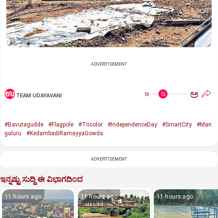
ADVERTISEMENT
ಅ
ಅ
TEAM UDAYAVANI
#Bavutagudde
#Flagpole
#Tricolor
#IndependenceDay
#SmartCity
#Man
galuru
#KedambadiRamayyaGowda
ADVERTISEMENT
ಇನ್ನಷ್ಟು ಸುದ್ದಿ ಈ ವಿಭಾಗದಿಂದ
11 hours ago
11 hours ago
11 hours ago