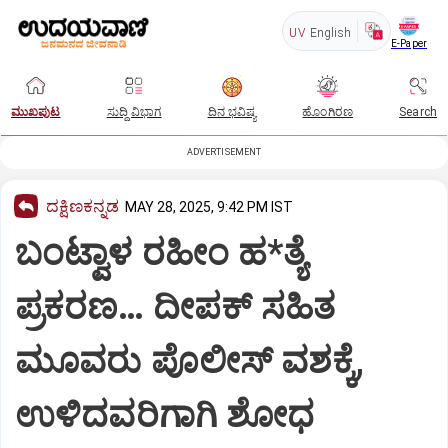
UV
English
E-Paper
ಮುಖಪುಟ
ಸುದ್ದಿ ವಿಭಾಗ
ದಿನ ಭವಿಷ್ಯ
ಹೊಂಗಿರಣ
Search
ADVERTISEMENT
ದಕ್ಷಿಣಕನ್ನಡ
MAY 28, 2025, 9:42 PM IST
ಬಂಟ್ವಾಳ ರಹೀಂ ಹ*ತ್ಯೆ
ಪ್ರಕರಣ… ದೀಪಕ್‌ ಸಹಿತ
ಮೂವರು ಪೊಲೀಸ್ ವಶಕ್ಕೆ,
ಉಳಿದವರಿಗಾಗಿ ಶೋಧ