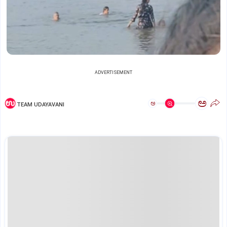
ADVERTISEMENT
ಅ
ಅ
TEAM UDAYAVANI