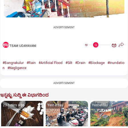
ADVERTISEMENT
ಅ
ಅ
TEAM UDAYAVANI
#Bangrakulur
#Rain
#Artificial Flood
#Silt
#Drain
#Blockage
#Inundatio
n
#Negligence
ADVERTISEMENT
ಇನ್ನಷ್ಟು ಸುದ್ದಿ ಈ ವಿಭಾಗದಿಂದ
23 hours ago
Yesterday
Yesterday