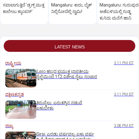
ಸವಾಲಾಗುತ್ತಿದೆ 'ಡ್ರಗ್ಸ್‌ ಮುಕ್ತ
Mangaluru: ಕಾರು, ಬೈಕ್‌
Mangaluru: ಗುರುಪು
ಕಾಲೇಜು ಕ್ಯಾಂಪಸ್‌'
ನಿಲ್ಲಿಸೋದೆಲ್ಲಿ ಸ್ವಾಮಿ!
ಅಣೆಬಳಿಯಲ್ಲಿ ಗುಡ್ಡ
ಕುಸಿದು ಮನೆಗೆ ಹಾನಿ
LATEST NEWS
ರಾಷ್ಟ್ರೀಯ
3:11 PM IST
ಓಣಂ ಹಬ್ಬದ ಪ್ರಯುಕ್ತ ಭಾರತೀಯ
ರೈಲ್ವೆಯಿಂದ 112 ವಿಶೇಷ ರೈಲು ಸಂಚಾರ
ದಕ್ಷಿಣಕನ್ನಡ
3:11 PM IST
ತಿರುವೈಲು: ಏರುತಗ್ಗಿನ ನಡುವೆ
ಏಳುಬೀಳು
ರಾಜ್ಯ
3:08 PM IST
Sirsi: ಎರಡು ವರ್ಷವಲ್ಲ, ಏಳು ವರ್ಷ