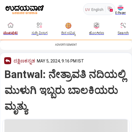
UV
English
E-Paper
ಮುಖಪುಟ
ಸುದ್ದಿ ವಿಭಾಗ
ದಿನ ಭವಿಷ್ಯ
ಹೊಂಗಿರಣ
Search
ADVERTISEMENT
ದಕ್ಷಿಣಕನ್ನಡ
MAY 5, 2024, 9:16 PM IST
Bantwal: ನೇತ್ರಾವತಿ ನದಿಯಲ್ಲಿ
ಮುಳುಗಿ ಇಬ್ಬರು ಬಾಲಕಿಯರು
ಮೃತ್ಯು