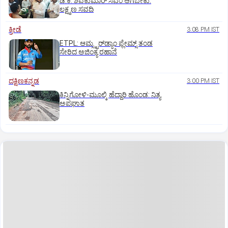
ಡಿ.ಕೆ. ಶಿವಕುಮಾರ್ ಸಿಎಂ ಆಗಬೇಕು:
ಲಕ್ಷ್ಮಣ ಸವದಿ
ಕ್ರೀಡೆ
3:08 PM IST
ETPL: ಆಮ್ಸ್ಟರ್‌ಡ್ಯಾಂ ಫ್ಲೇಮ್ಸ್‌ ತಂಡ
ಸೇರಿದ ಅಜಿಂಕ್ಯ ರಹಾನೆ
ದಕ್ಷಿಣಕನ್ನಡ
3:00 PM IST
ಕಿನ್ನಿಗೋಳಿ-ಮೂಲ್ಕಿ ಹೆದ್ದಾರಿ ಹೊಂಡ: ನಿತ್ಯ
ಅಪಘಾತ