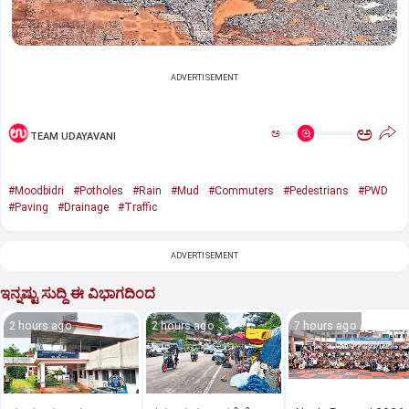
ADVERTISEMENT
ಅ
ಅ
TEAM UDAYAVANI
#Moodbidri
#Potholes
#Rain
#Mud
#Commuters
#Pedestrians
#PWD
#Paving
#Drainage
#Traffic
ADVERTISEMENT
ಇನ್ನಷ್ಟು ಸುದ್ದಿ ಈ ವಿಭಾಗದಿಂದ
2 hours ago
2 hours ago
7 hours ago