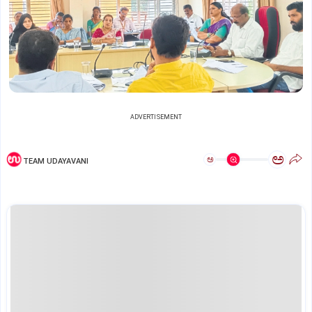
ADVERTISEMENT
ಅ
ಅ
TEAM UDAYAVANI