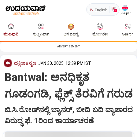
UV
English
E-Paper
ಮುಖಪುಟ
ಸುದ್ದಿ ವಿಭಾಗ
ದಿನ ಭವಿಷ್ಯ
ಹೊಂಗಿರಣ
Search
ADVERTISEMENT
ದಕ್ಷಿಣಕನ್ನಡ
JAN 30, 2025, 12:39 PM IST
Bantwal: ಅನಧಿಕೃತ
ಗೂಡಂಗಡಿ, ಫ್ಲೆಕ್ಸ್‌ ತೆರವಿಗೆ ಗರುಡ
ಬಿ.ಸಿ.ರೋಡ್‌ನ‌ಲ್ಲಿ ಬ್ಯಾನರ್‌, ಬೀದಿ ಬದಿ ವ್ಯಾಪಾರದ
ವಿರುದ್ಧ ಫೆ. 1ರಿಂದ ಕಾರ್ಯಾಚರಣೆ