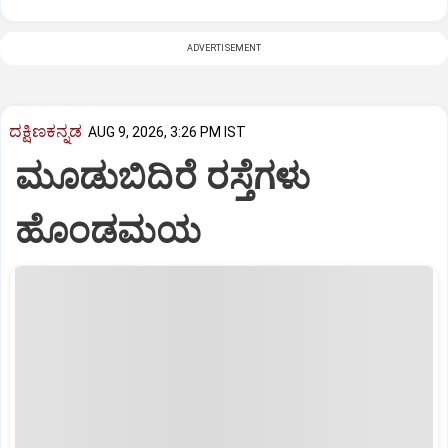
ADVERTISEMENT
ದಕ್ಷಿಣಕನ್ನಡ
AUG 9, 2026, 3:26 PM IST
ಮೂಡುಬಿದಿರೆ ರಸ್ತೆಗಳು
ಹೊಂಡಮಯ