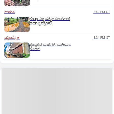
ಉಡುಪಿ
3:42 PM IST
Kaup: ವಿಶ್ವ ಮಟ್ಟದ ಬೀಚ್‌ಗಳಿಗೆ
ಹದಗೆಟ್ಟ ರಸ್ತೆಗಳು!
ದಕ್ಷಿಣಕನ್ನಡ
3:34 PM IST
ಕೃಷ್ಣಾಪುರ ಮಾರ್ಕೆಟ್‌: ಮುಗಿಯದ
ಗೋಳು!