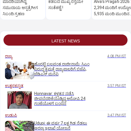
ಮಾದರಿಯಾಗಿದ್ದ
ಕಡಬದ ಮುಖ್ಯ ರಸ್ತೆಯೇ
Alva's Pragati 2026:
ಸಮುದಾಯ ಆಸ್ಪತ್ರೆಗೀಗ
ಸಂತೆಕಟ್ಟೆ !
2,394 ಮಂದಿಗೆ ಉದ್ಯೋ
ಸಿಬಂದಿ ಗ್ರಹಣ
5,935 ಮಂದಿ ಮುಂದಿನ
ಹಂತಕ್ಕೆ
LATEST NEWS
ರಾಜ್ಯ
4:08 PM IST
ಹೊರಟ್ಟಿ ಬಲವಂತ ರಾಜೀನಾಮೆ: ಸಿಎಂ
ವಿರುದ್ಧ ಕ್ರಮಕ್ಕೆ ರಾಜ್ಯಪಾಲರಿಗೆ ಬಿಜೆಪಿ,
ಜೆಡಿಎಸ್ ಮನವಿ
ಉತ್ತರಕನ್ನಡ
3:57 PM IST
Honnavar: ಕಳ್ಳತನ ನಡೆಸಿ
ಜೀವಬೆದರಿಕೆಯೊಡ್ಡಿದ್ದ ಆರೋಪಿ 24
ಗಂಟೆಯೊಳಗೆ ಬಂಧನ
ಉಡುಪಿ
3:47 PM IST
Udupi: ಈ ವರ್ಷ 7 ಲಕ್ಷ ಗಿಡ ನೆಡಲು
ಅರಣ್ಯ ಇಲಾಖೆ ಯೋಜನೆ