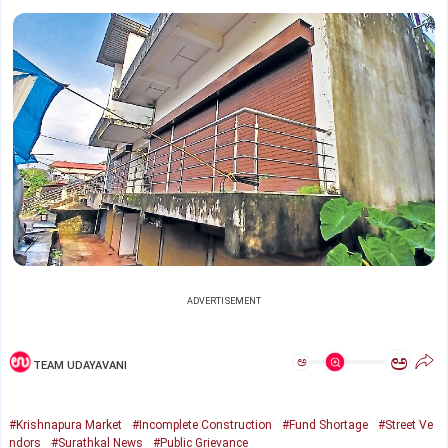
ADVERTISEMENT
ಅ
ಅ
TEAM UDAYAVANI
#Krishnapura Market
#Incomplete Construction
#Fund Shortage
#Street Ve
ndors
#Surathkal News
#Public Grievance