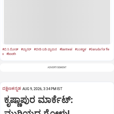
#ಬಿ.ಸಿ.ರೋಡ್‌
#ಬ್ಯಾನರ್‌
#ಬೀದಿ ಬದಿ ವ್ಯಾಪಾರ
#bantwal
#ಬಂಟ್ವಾಳ
#Garuda for fle
x
#booth
ADVERTISEMENT
ದಕ್ಷಿಣಕನ್ನಡ
AUG 9, 2026, 3:34 PM IST
ಕೃಷ್ಣಾಪುರ ಮಾರ್ಕೆಟ್‌:
ಮುಗಿಯದ ಗೋಳು!