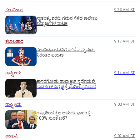
ಕಲಾವಿಹಾರ
9:23 AM IST
ಸ್ವಾತಂತ್ರ್ಯ ಶರಧಿ: ಗಮನ ಸೆಳೆದ ಕಾಲೇಜು
ವಿದ್ಯಾರ್ಥಿಗಳ ನಾಟಕ
ಕಲಾವಿಹಾರ
9:17 AM IST
ಕಲಾವಿದನಾದವನಿಗೆ ಕಲಿಕೆ ಎನ್ನುವುದು
ನಿರಂತರ ಪಯಣ
ರಾಷ್ಟ್ರೀಯ
9:14 AM IST
ಕಾಸರಗೋಡು ಶಾಲಾ ಕ್ವಿಜ್‌ ಸ್ಪರ್ಧೆಯಲ್ಲಿ
ಸಾವರ್ಕರ್‌ ಬಗ್ಗೆ ಪ್ರಶ್ನೆ: ಭುಗಿಲೆದ್ದ ವಿವಾದ
ರಾಷ್ಟ್ರೀಯ
9:03 AM IST
ರಷ್ಯಾದಿಂದ ತೈಲ ಆಮದು: ಭಾರತಕ್ಕೆ
100% ಸುಂಕ ಬರೆ?
ಉಡುಪಿ
9:02 AM IST