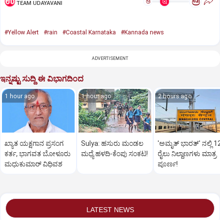
ಅ
ಅ
TEAM UDAYAVANI
#Yellow Alert
#rain
#Coastal Karnataka
#Kannada news
ADVERTISEMENT
ಇನ್ನಷ್ಟು ಸುದ್ದಿ ಈ ವಿಭಾಗದಿಂದ
1 hour ago
1 hour ago
2 hours ago
ಖ್ಯಾತ ಯಕ್ಷಗಾನ ಪ್ರಸಂಗ
Sulya: ಹಸುರು ಮಂಡಲ
'ಅಮೃತ್‌ ಭಾರತ್‌' ನಲ್ಲಿ 1
ಕರ್ತ, ಭಾಗವತ ಬೋಳೂರು
ಮಧ್ಯೆ ಹಳದಿ-ಕೆಂಪು ಸಂಕಟ!
ರೈಲು ನಿಲ್ದಾಣಗಳು ಮಾತ್ರ
ಮಧುಕುಮಾರ್ ವಿಧಿವಶ
ಪೂರ್ಣ!
LATEST NEWS