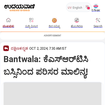
UV
English
E-Paper
ಮುಖಪುಟ
ಸುದ್ದಿ ವಿಭಾಗ
ದಿನ ಭವಿಷ್ಯ
ಹೊಂಗಿರಣ
Search
ADVERTISEMENT
ದಕ್ಷಿಣಕನ್ನಡ
OCT 2, 2024, 7:30 AM IST
Bantwala: ಕೆಎಸ್‌ಆರ್‌ಟಿಸಿ
ಬಸ್ಸಿನಿಂದ ಪರಿಸರ ಮಾಲಿನ್ಯ!