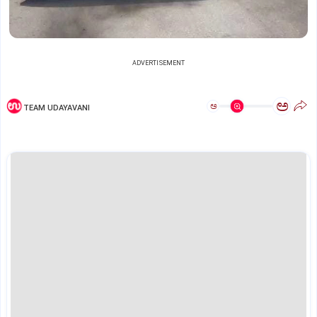
ADVERTISEMENT
ಅ
ಅ
TEAM UDAYAVANI