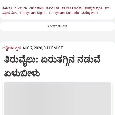
#Alvas Education Foundation
#Job Fair
#Alvas Pragati
#ಆಳ್ವಾಸ್‌ ಪ್ರಗತಿ
#ಉ
ದ್ಯೋಗ ಮೇಳ
#Udayavani Digital
#Udayavani Kannada
#Udayavani
ADVERTISEMENT
ದಕ್ಷಿಣಕನ್ನಡ
AUG 7, 2026, 3:11 PM IST
ತಿರುವೈಲು: ಏರುತಗ್ಗಿನ ನಡುವೆ
ಏಳುಬೀಳು