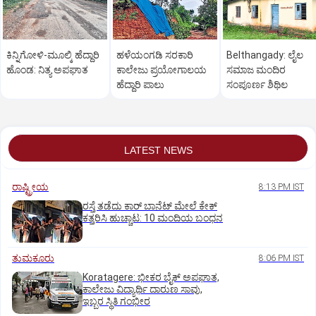
ಕಿನ್ನಿಗೋಳಿ-ಮೂಲ್ಕಿ ಹೆದ್ದಾರಿ
ಹಳೆಯಂಗಡಿ ಸರಕಾರಿ
Belthangady: ಲೈಲ
ಹೊಂಡ: ನಿತ್ಯ ಅಪಘಾತ
ಕಾಲೇಜು ಪ್ರಯೋಗಾಲಯ
ಸಮಾಜ ಮಂದಿರ
ಹೆದ್ದಾರಿ ಪಾಲು
ಸಂಪೂರ್ಣ ಶಿಥಿಲ
LATEST NEWS
ರಾಷ್ಟ್ರೀಯ
8:13 PM IST
ರಸ್ತೆ ತಡೆದು ಕಾರ್ ಬಾನೆಟ್ ಮೇಲೆ ಕೇಕ್
ಕತ್ತರಿಸಿ ಹುಚ್ಚಾಟ: 10 ಮಂದಿಯ ಬಂಧನ
ತುಮಕೂರು
8:06 PM IST
Koratagere: ಭೀಕರ ಬೈಕ್ ಅಪಘಾತ,
ಕಾಲೇಜು ವಿದ್ಯಾರ್ಥಿ ದಾರುಣ ಸಾವು,
ಇಬ್ಬರ ಸ್ಥಿತಿ ಗಂಭೀರ