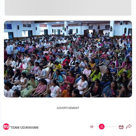
ADVERTISEMENT
ಅ
ಅ
TEAM UDAYAVANI