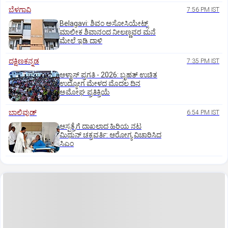
ಬೆಳಗಾವಿ
7:56 PM IST
Belagavi: ಶಿವಂ ಅಸೋಸಿಯೇಟ್ಸ್
ಮಾಲೀಕ ಶಿವಾನಂದ ನೀಲಣ್ಣವರ ಮನೆ
ಮೇಲೆ ಇಡಿ‌ ದಾಳಿ
ದಕ್ಷಿಣಕನ್ನಡ
7:35 PM IST
ಆಳ್ವಾಸ್‌ ಪ್ರಗತಿ - 2026: ಬೃಹತ್ ಉಚಿತ
ಉದ್ಯೋಗ ಮೇಳದ ಮೊದಲ ದಿನ
ಅಮೋಘ ಪ್ರತಿಕ್ರಿಯೆ
ಬಾಲಿವುಡ್‌
6:54 PM IST
ಆಸ್ಪತ್ರೆಗೆ ದಾಖಲಾದ ಹಿರಿಯ ನಟ
ಮಿಥುನ್ ಚಕ್ರವರ್ತಿ: ಆರೋಗ್ಯ ವಿಚಾರಿಸಿದ
ಸಿಎಂ