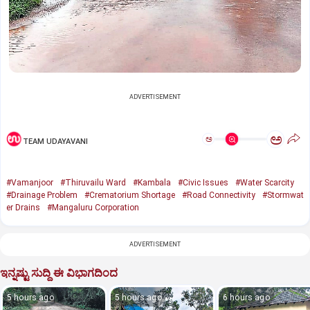
ADVERTISEMENT
ಅ
ಅ
TEAM UDAYAVANI
#Vamanjoor
#Thiruvailu Ward
#Kambala
#Civic Issues
#Water Scarcity
#Drainage Problem
#Crematorium Shortage
#Road Connectivity
#Stormwat
er Drains
#Mangaluru Corporation
ADVERTISEMENT
ಇನ್ನಷ್ಟು ಸುದ್ದಿ ಈ ವಿಭಾಗದಿಂದ
5 hours ago
5 hours ago
6 hours ago