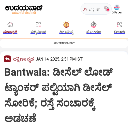
UV
English
E-Paper
ಮುಖಪುಟ
ಸುದ್ದಿ ವಿಭಾಗ
ದಿನ ಭವಿಷ್ಯ
ಹೊಂಗಿರಣ
Search
ADVERTISEMENT
ದಕ್ಷಿಣಕನ್ನಡ
JAN 14, 2025, 2:51 PM IST
Bantwala: ಡೀಸೆಲ್‌ ಲೋಡ್
ಟ್ಯಾಂಕರ್ ಪಲ್ಟಿಯಾಗಿ ಡೀಸೆಲ್‌
ಸೋರಿಕೆ; ರಸ್ತೆ ಸಂಚಾರಕ್ಕೆ
ಅಡಚಣೆ