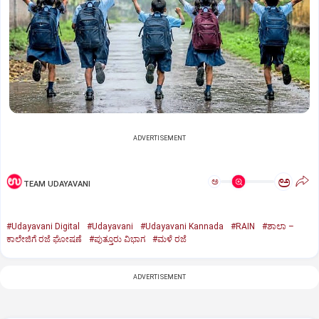
ADVERTISEMENT
ಅ
ಅ
TEAM UDAYAVANI
#Udayavani Digital
#Udayavani
#Udayavani Kannada
#RAIN
#ಶಾಲಾ –
ಕಾಲೇಜಿಗೆ ರಜೆ ಘೋಷಣೆ
#ಪುತ್ತೂರು ವಿಭಾಗ
#ಮಳೆ ರಜೆ
ADVERTISEMENT