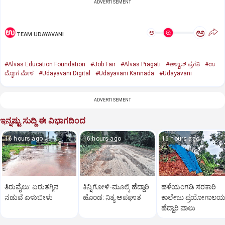
ADVERTISEMENT
ಅ
ಅ
TEAM UDAYAVANI
#Alvas Education Foundation
#Job Fair
#Alvas Pragati
#ಆಳ್ವಾಸ್‌ ಪ್ರಗತಿ
#ಉ
ದ್ಯೋಗ ಮೇಳ
#Udayavani Digital
#Udayavani Kannada
#Udayavani
ADVERTISEMENT
ಇನ್ನಷ್ಟು ಸುದ್ದಿ ಈ ವಿಭಾಗದಿಂದ
16 hours ago
16 hours ago
16 hours ago
ತಿರುವೈಲು: ಏರುತಗ್ಗಿನ
ಕಿನ್ನಿಗೋಳಿ-ಮೂಲ್ಕಿ ಹೆದ್ದಾರಿ
ಹಳೆಯಂಗಡಿ ಸರಕಾರಿ
ನಡುವೆ ಏಳುಬೀಳು
ಹೊಂಡ: ನಿತ್ಯ ಅಪಘಾತ
ಕಾಲೇಜು ಪ್ರಯೋಗಾಲ
ಹೆದ್ದಾರಿ ಪಾಲು