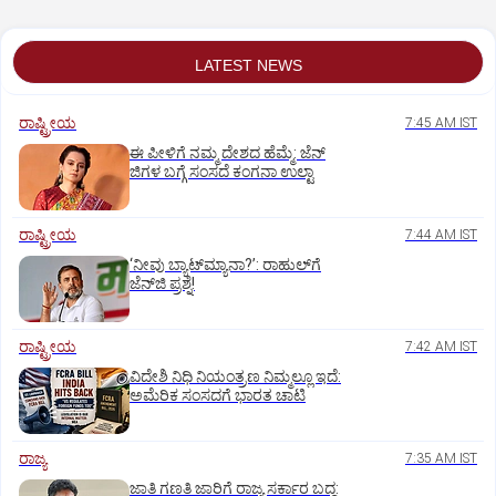
LATEST NEWS
ರಾಷ್ಟ್ರೀಯ
7:45 AM IST
ಈ ಪೀಳಿಗೆ ನಮ್ಮ ದೇಶದ ಹೆಮ್ಮೆ: ಜೆನ್‌
ಜಿಗಳ ಬಗ್ಗೆ ಸಂಸದೆ ಕಂಗನಾ ಉಲ್ಟಾ
ರಾಷ್ಟ್ರೀಯ
7:44 AM IST
‘ನೀವು ಬ್ಯಾಟ್‌ಮ್ಯಾನಾ?’: ರಾಹುಲ್‌ಗೆ
ಜೆನ್‌ಜಿ ಪ್ರಶ್ನೆ!
ರಾಷ್ಟ್ರೀಯ
7:42 AM IST
ವಿದೇಶಿ ನಿಧಿ ನಿಯಂತ್ರಣ ನಿಮ್ಮಲ್ಲೂ ಇದೆ:
ಅಮೆರಿಕ ಸಂಸದಗೆ ಭಾರತ ಚಾಟಿ
ರಾಜ್ಯ
7:35 AM IST
ಜಾತಿ ಗಣತಿ ಜಾರಿಗೆ ರಾಜ್ಯ ಸರ್ಕಾರ ಬದ್ಧ: