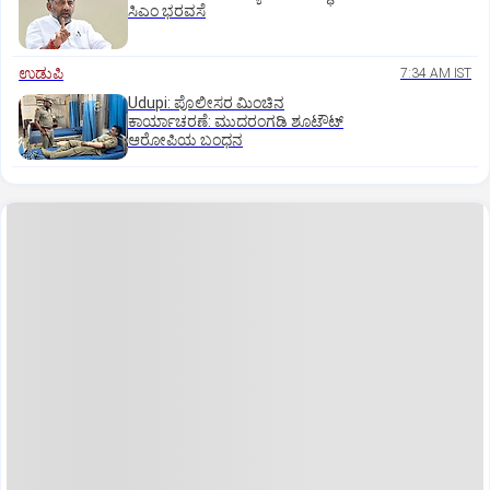
ಸಿಎಂ ಭರವಸೆ
ಉಡುಪಿ
7:34 AM IST
Udupi: ಪೊಲೀಸರ ಮಿಂಚಿನ
ಕಾರ್ಯಾಚರಣೆ: ಮುದರಂಗಡಿ ಶೂಟೌಟ್‌
ಆರೋಪಿಯ ಬಂಧನ