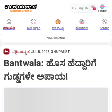
UV
English
E-Paper
ಮುಖಪುಟ
ಸುದ್ದಿ ವಿಭಾಗ
ದಿನ ಭವಿಷ್ಯ
ಹೊಂಗಿರಣ
Search
ADVERTISEMENT
ದಕ್ಷಿಣಕನ್ನಡ
JUL 5, 2026, 3:46 PM IST
Bantwala: ಹೊಸ ಹೆದ್ದಾರಿಗೆ
ಗುಡ್ಡಗಳೇ ಅಪಾಯ!