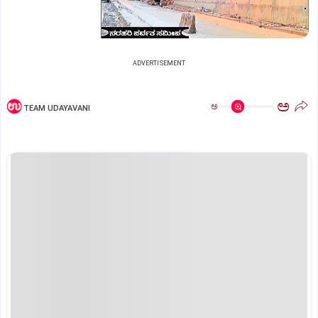
ADVERTISEMENT
ಅ
ಅ
TEAM UDAYAVANI