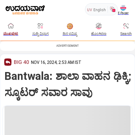
UV
English
E-Paper
ಮುಖಪುಟ
ಸುದ್ದಿ ವಿಭಾಗ
ದಿನ ಭವಿಷ್ಯ
ಹೊಂಗಿರಣ
Search
ADVERTISEMENT
BIG 40
NOV 16, 2024, 2:53 AM IST
Bantwala: ಶಾಲಾ ವಾಹನ ಢಿಕ್ಕಿ;
ಸ್ಕೂಟರ್‌ ಸವಾರ ಸಾವು