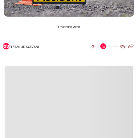
ADVERTISEMENT
ಅ
ಅ
TEAM UDAYAVANI