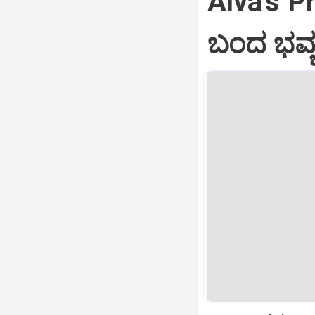
Alva's Pr
ಬಂದ ಭವ್ಯ