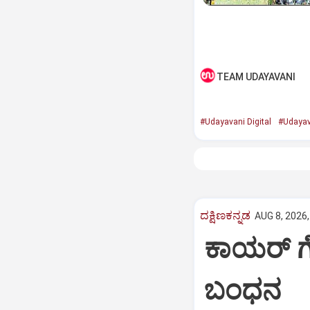
TEAM UDAYAVANI
#Udayavani Digital
#Udayav
ದಕ್ಷಿಣಕನ್ನಡ
AUG 8, 2026,
ಕಾಯರ್ ಗ
ಬಂಧನ