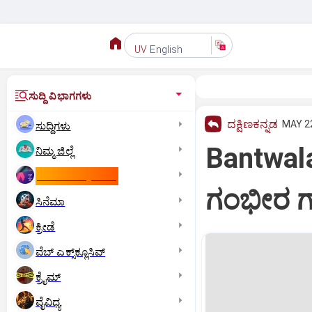
English
UV
ಸುದ್ದಿ ವಿಭಾಗಗಳು
ದಕ್ಷಿಣಕನ್ನಡ
MAY 22
ಸುದ್ದಿಗಳು
Bantwala
ನಿಮ್ಮ ಜಿಲ್ಲೆ
ಕಾಮನ್‌ ವೆಲ್ತ್‌ ಗೇಮ್ಸ್‌
ಗಂಭೀರ ಗಾಯ
ಸಿನೆಮಾ
ಕ್ರೀಡೆ
ವೆಬ್ ಎಕ್ಸ್‌ಕ್ಲೂಸಿವ್
ಕ್ರೈಮ್
ವೈವಿಧ್ಯ