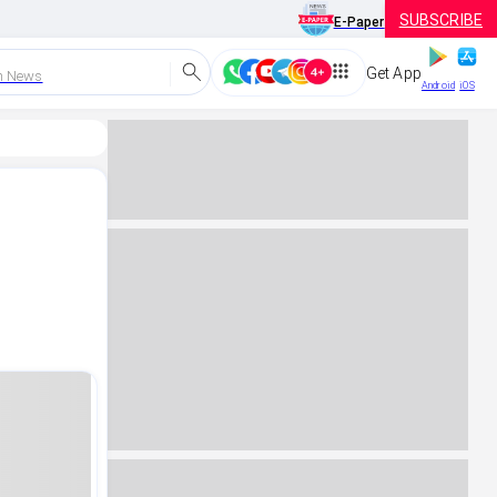
SUBSCRIBE
E-Paper
Get App
h News
Android
iOS