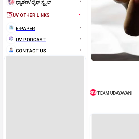
ಫ್ಯಾಶನ್/ಲೈಫ್‌ ಸ್ಟೈಲ್
UV OTHER LINKS
E-PAPER
UV PODCAST
CONTACT US
TEAM UDAYAVANI