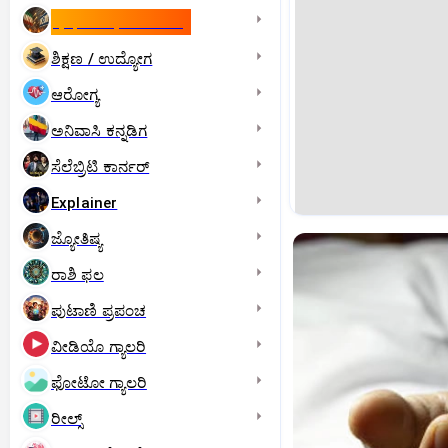
ಇಸ್ರೇಲ್- ಇರಾನ್‌ ಯುದ್ಧ
ಶಿಕ್ಷಣ / ಉದ್ಯೋಗ
ಆರೋಗ್ಯ
ಅನಿವಾಸಿ ಕನ್ನಡಿಗ
ಸೆಲೆಬ್ರಿಟಿ ಕಾರ್ನರ್‌
Explainer
ಜ್ಯೋತಿಷ್ಯ
ರಾಶಿ ಫಲ
ಪುಟಾಣಿ ಪ್ರಪಂಚ
ವೀಡಿಯೊ ಗ್ಯಾಲರಿ
ಫೋಟೋ ಗ್ಯಾಲರಿ
ರೀಲ್ಸ್