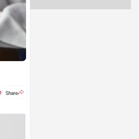
ಅ
Share