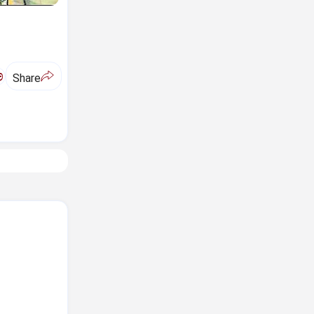
ಅ
Share