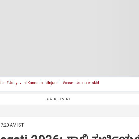
ife
#Udayavani Kannada
#Injured
#case
#scooter skid
ADVERTISEMENT
 7:20 AM IST