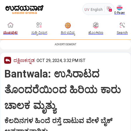
UV
English
E-Paper
ಮುಖಪುಟ
ಸುದ್ದಿ ವಿಭಾಗ
ದಿನ ಭವಿಷ್ಯ
ಹೊಂಗಿರಣ
Search
ADVERTISEMENT
ದಕ್ಷಿಣಕನ್ನಡ
OCT 29, 2024, 3:32 PM IST
Bantwala: ಉಸಿರಾಟದ
ತೊಂದರೆಯಿಂದ ಹಿರಿಯ ಕಾರು
ಚಾಲಕ ಮೃತ್ಯು
ಕೆಲದಿನಗಳ ಹಿಂದೆ ರಸ್ತೆ ದಾಟುವ ವೇಳೆ ಬೈಕ್