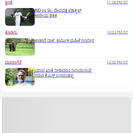
ಕ್ರೀಡೆ
11:06 PM IST
IND vs SL: ದೇವದತ್ತ ಪಡಿಕ್ಕಲ್‌
ಅಜೇಯ ಶತಕ
ಕೊಡಗು
10:23 PM IST
ಕಾಡಾನೆ ದಾಳಿ: ಕಾರ್ಮಿಕ ಮಹಿಳೆ ಗಂಭೀರ
ದಾವಣಗೆರೆ
10:02 PM IST
ಯಾವ ಖಾತೆ ನೀಡಿದರೂ ನಿಭಾಯಿಸುವೆ:
ಸಚಿವ ಕೆ.ಎಸ್.ಬಸವಂತಪ್ಪ