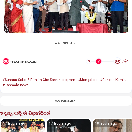
ADVERTISEMENT
ಅ
ಅ
TEAM UDAYAVANI
#Suhana Safar & Rimjim Gire Sawan program
#Mangalore
#Ganesh Karnik
#Kannada news
ADVERTISEMENT
ಇನ್ನಷ್ಟು ಸುದ್ದಿ ಈ ವಿಭಾಗದಿಂದ
17 hours ago
17 hours ago
18 hours ago