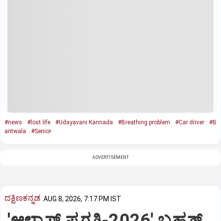
#news
#lost life
#Udayavani Kannada
#Breathing problem
#Car driver
#B
antwala
#Senior
ADVERTISEMENT
ದಕ್ಷಿಣಕನ್ನಡ
AUG 8, 2026, 7:17 PM IST
'ಆಳ್ವಾಸ್‌ ಪ್ರಗತಿ-2026' ಬೃಹತ್