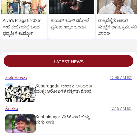
Alva's Pragati 2026:
ಕಾಯರ್ ಗೋಳಿ ದರೋಡೆ
ರಾಜ್ಯದೆಲ್ಲೆಡೆ ಆಹಾರ
ಗಾಲಿ ಕುರ್ಚಿಯಲ್ಲಿ ಬಂದ
ಪ್ರಕರಣ: ಇಬ್ಬರ ಬಂಧನ
ಸುರಕ್ಷೆಗೆ ಅಗತ್ಯ ಕ್ರಮ: ಸ
ಭವ್ಯಶ್ರೀಗೆ ಉದ್ಯೋಗ
ಖಾದರ್
LATEST NEWS
ಕಾಸರಗೋಡು
12:45 AM IST
Kasaragodu: ಬಾಲಕನ ಅಪಹರಣ
ಯತ್ನ : ಆರೋಪಿಗಳ ಪತ್ತೆಗಾಗಿ ಶೋಧ
ಕೊಡಗು
12:15 AM IST
Kushalnagar: ಗೇಟ್ ಕಳಚಿ ಬಿದ್ದು
ಮಗು ಸಾವು