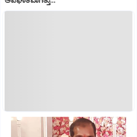
ಅಪಘಾತವಾಗಿತ್ತು...