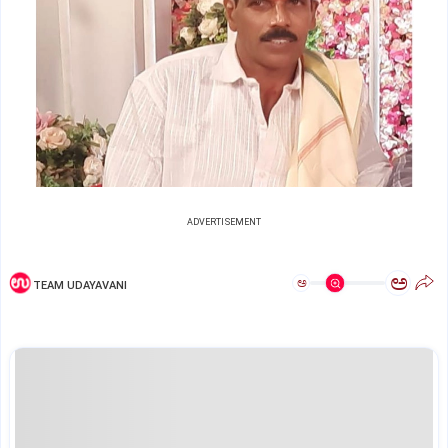
ADVERTISEMENT
ಅ
ಅ
TEAM UDAYAVANI